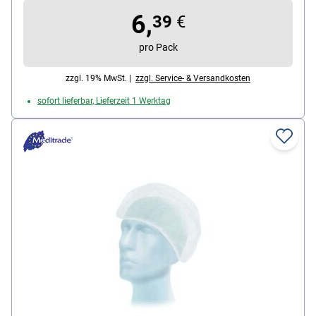
/ Pflege / Catering / Lebensmittelbereich, Material:
6,
Polypropylen-Vlies, Farbe: blau, Verpackung: Karton,
39
€
Lieferumfang: 1 Packung mit 100 Baretthauben
pro Pack
zzgl. 19% MwSt. |
zzgl. Service- & Versandkosten
sofort lieferbar, Lieferzeit 1 Werktag