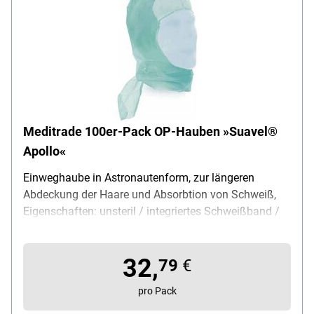
Meditrade 100er-Pack OP-Hauben »Suavel®
Apollo«
Einweghaube in Astronautenform, zur längeren
Abdeckung der Haare und Absorbtion von Schweiß,
Eigenschaften: unsteril / integriertes Schweißband /
extralange Bänder / Nackenschutz / atmungsaktiv /
reißfest / guter Trageform und Passform, für
32,
Bartträger geeignet, Einsatzbereich: Krankenhaus,
79
€
Material: Polypropylen-Vlies, Farbe: grün, Verpackung:
pro Pack
Karton, Lieferumfang: 1 Packung mit 100 OP-Hauben