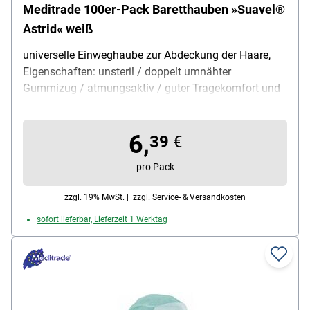
Meditrade 100er-Pack Baretthauben »Suavel®
Astrid« weiß
universelle Einweghaube zur Abdeckung der Haare,
Eigenschaften: unsteril / doppelt umnähter
Gummizug / atmungsaktiv / guter Tragekomfort und
Passform, Größe: 51 cm, Einsatzbereich: Krankenhaus
/ Pflege / Catering / Lebensmittelbereich, Material:
6,
Polypropylen-Vlies, Farbe: weiß, Verpackung: Karton,
39
€
Lieferumfang: 1 Packung mit 100 Baretthauben
pro Pack
zzgl. 19% MwSt. |
zzgl. Service- & Versandkosten
sofort lieferbar, Lieferzeit 1 Werktag