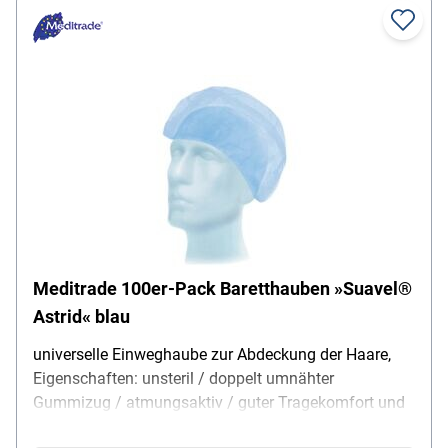
Meditrade 100er-Pack Baretthauben »Suavel®
Astrid« blau
universelle Einweghaube zur Abdeckung der Haare,
Eigenschaften: unsteril / doppelt umnähter
Gummizug / atmungsaktiv / guter Tragekomfort und
Passform, Größe: 51 cm, Einsatzbereich: Krankenhaus