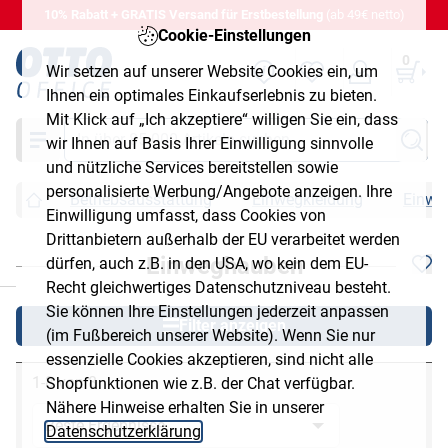
10% Rabatt + GRATIS Versand für Erstbestellung
(ab 49€ netto)
Cookie-Einstellungen
0
Wir setzen auf unserer Website Cookies ein, um
Ihnen ein optimales Einkaufserlebnis zu bieten.
Mit Klick auf „Ich akzeptiere“ willigen Sie ein, dass
Suche
wir Ihnen auf Basis Ihrer Einwilligung sinnvolle
und nützliche Services bereitstellen sowie
personalisierte Werbung/Angebote anzeigen. Ihre
Betriebsausstattung
Einwegkleidung
Einwe
Einwilligung umfasst, dass Cookies von
Drittanbietern außerhalb der EU verarbeitet werden
Einweghauben
dürfen, auch z.B. in den USA, wo kein dem EU-
chließen
Recht gleichwertiges Datenschutzniveau besteht.
Sie können Ihre Einstellungen jederzeit anpassen
Filter anzeigen
(im Fußbereich unserer Website). Wenn Sie nur
essenzielle Cookies akzeptieren, sind nicht alle
1-8 von 8
Shopfunktionen wie z.B. der Chat verfügbar.
Nähere Hinweise erhalten Sie in unserer
Datenschutzerklärung
.