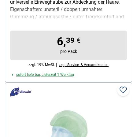
universelle Einweghaube zur Abdeckung der Haare,
Eigenschaften: unsteril / doppelt umnähter
Gummizug / atmungsaktiv / guter Tragekomfort und
Passform, Größe: 60 cm, Einsatzbereich: Krankenhaus
/ Pflege / Catering / Lebensmittelbereich, Material:
6,
Polypropylen-Vlies, Farbe: weiß, Verpackung: Karton,
39
€
Lieferumfang: 1 Packung mit 100 Baretthauben
pro Pack
zzgl. 19% MwSt. |
zzgl. Service- & Versandkosten
sofort lieferbar, Lieferzeit 1 Werktag