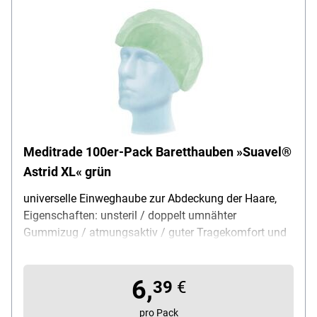
Meditrade 100er-Pack Baretthauben »Suavel®
Astrid XL« grün
universelle Einweghaube zur Abdeckung der Haare,
Eigenschaften: unsteril / doppelt umnähter
Gummizug / atmungsaktiv / guter Tragekomfort und
Passform, Größe: 60 cm, Einsatzbereich: Krankenhaus
/ Pflege / Catering / Lebensmittelbereich, Material:
6,
Polypropylen-Vlies, Farbe: grün, Verpackung: Karton,
39
€
Lieferumfang: 1 Packung mit 100 Baretthauben
pro Pack