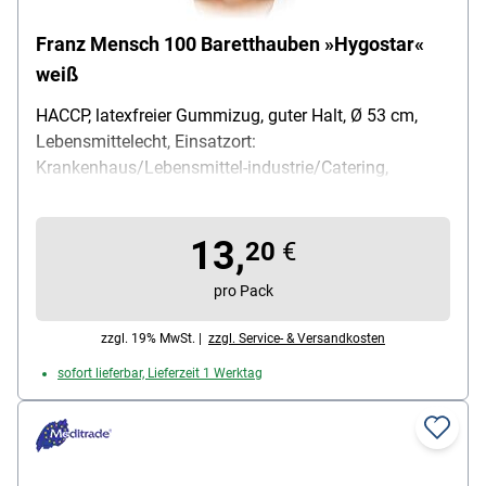
Franz Mensch 100 Baretthauben »Hygostar«
weiß
HACCP, latexfreier Gummizug, guter Halt, Ø 53 cm,
Lebensmittelecht, Einsatzort:
Krankenhaus/Lebensmittel-industrie/Catering,
Einheitsgröße, Material: Polypropylen-Vlies, Farbe:
weiß, Inhalt pro Pack: 100 Stück
13,
20
€
pro Pack
zzgl. 19% MwSt. |
zzgl. Service- & Versandkosten
sofort lieferbar, Lieferzeit 1 Werktag