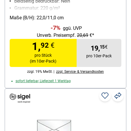
beidseitig bedruckbar: Nein
Grammatur: 220 g/m²
Inhalt pro Pack: 10 Stück
Maße (B/H): 22,0/11,0 cm
Material: Karton
-7%
ggü. UVP
Unverb. Preisempf.
20,69
€*
1,
92
€
19,
15
€
pro Stück
pro 10er-Pack
(im 10er-Pack)
zzgl. 19% MwSt. |
zzgl. Service- & Versandkosten
sofort lieferbar, Lieferzeit 1 Werktag