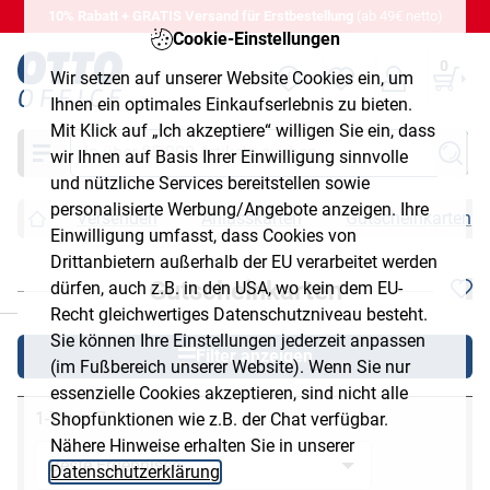
10% Rabatt + GRATIS Versand für Erstbestellung
(ab 49€ netto)
Cookie-Einstellungen
0
Wir setzen auf unserer Website Cookies ein, um
Ihnen ein optimales Einkaufserlebnis zu bieten.
Mit Klick auf „Ich akzeptiere“ willigen Sie ein, dass
Suche
wir Ihnen auf Basis Ihrer Einwilligung sinnvolle
und nützliche Services bereitstellen sowie
personalisierte Werbung/Angebote anzeigen. Ihre
Versenden
Anlasskarten
Gutscheinkarten
Einwilligung umfasst, dass Cookies von
Drittanbietern außerhalb der EU verarbeitet werden
Gutscheinkarten
dürfen, auch z.B. in den USA, wo kein dem EU-
chließen
Recht gleichwertiges Datenschutzniveau besteht.
Sie können Ihre Einstellungen jederzeit anpassen
Filter anzeigen
(im Fußbereich unserer Website). Wenn Sie nur
essenzielle Cookies akzeptieren, sind nicht alle
1-7 von 7
Shopfunktionen wie z.B. der Chat verfügbar.
Nähere Hinweise erhalten Sie in unserer
Datenschutzerklärung
.