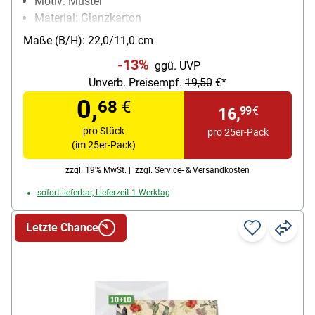
Motiv: Muster
Material: Glanzkarton
Grammatur: 250 g/m²
Maße (B/H): 22,0/11,0 cm
Besonderheiten: mit Euro-Vordruck
-13%
ggü. UVP
Inhalt pro Pack: 25 Stück
Unverb. Preisempf.
19,50
€*
0,
68
€
16,
99
€
pro Stück
pro 25er-Pack
(im 25er-Pack)
zzgl. 19% MwSt. |
zzgl. Service- & Versandkosten
sofort lieferbar, Lieferzeit 1 Werktag
Letzte Chance