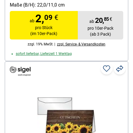
Inhalt pro Pack: 10 Stück
Maße (B/H): 22,0/11,0 cm
Material: Graspapier
2,
09
€
20,
85
€
ab
ab
pro Stück
pro 10er-Pack
(im 10er-Pack)
(ab 3 Pack)
zzgl. 19% MwSt. |
zzgl. Service- & Versandkosten
sofort lieferbar, Lieferzeit 1 Werktag