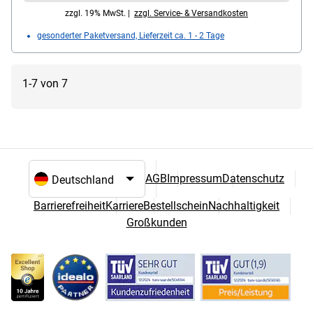
zzgl. 19% MwSt. |
zzgl. Service- & Versandkosten
gesonderter Paketversand, Lieferzeit ca. 1 - 2 Tage
1-7 von 7
AGB
Impressum
Datenschutz
Sprach- und Landesauswahl
Barrierefreiheit
Karriere
Bestellschein
Nachhaltigkeit
Großkunden