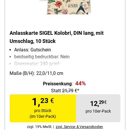
Anlasskarte SIGEL Kolobri, DIN lang, mit
Umschlag, 10 Stück
Anlass: Gutschein
beidseitig bedruckbar: Nein
Grammatur: 240 g/m²
Inhalt pro Pack: 10 Stück
Maße (B/H): 22,0/11,0 cm
Material: Graspapier
44%
Preissenkung
:
Statt
21,79
€*
1,
23
€
12,
29
€
pro Stück
pro 10er-Pack
(im 10er-Pack)
zzgl. 19% MwSt. |
zzgl. Service- & Versandkosten