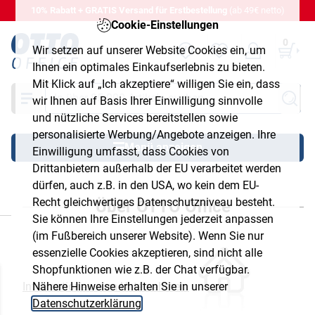
10% Rabatt + GRATIS Versand für Erstbestellung
(ab 49€ netto)
Cookie-Einstellungen
0
Wir setzen auf unserer Website Cookies ein, um
Ihnen ein optimales Einkaufserlebnis zu bieten.
Mit Klick auf „Ich akzeptiere“ willigen Sie ein, dass
Suche
wir Ihnen auf Basis Ihrer Einwilligung sinnvolle
und nützliche Services bereitstellen sowie
personalisierte Werbung/Angebote anzeigen. Ihre
Menü anzeigen
Einwilligung umfasst, dass Cookies von
Drittanbietern außerhalb der EU verarbeitet werden
dürfen, auch z.B. in den USA, wo kein dem EU-
Recht gleichwertiges Datenschutzniveau besteht.
Über OTTO Office
chließen
Sie können Ihre Einstellungen jederzeit anpassen
(im Fußbereich unserer Website). Wenn Sie nur
essenzielle Cookies akzeptieren, sind nicht alle
Shopfunktionen wie z.B. der Chat verfügbar.
Nähere Hinweise erhalten Sie in unserer
Informationen zum Unternehmen
Datenschutzerklärung
.