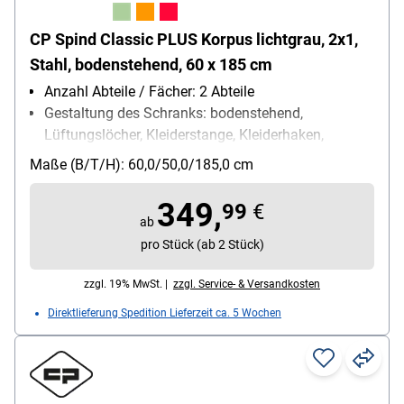
CP Spind Classic PLUS Korpus lichtgrau, 2x1,
Stahl, bodenstehend, 60 x 185 cm
Anzahl Abteile / Fächer: 2 Abteile
Gestaltung des Schranks: bodenstehend,
Lüftungslöcher, Kleiderstange, Kleiderhaken,
Ablageboden, Etikettenrahmen
Maße (B/T/H): 60,0/50,0/185,0 cm
Schließungsart: Drehriegelverschluss
Besonderheiten: hohe UV- und
349,
99
€
Korrosionsbeständigkeit / Türen mit Soft-Anschlag
ab
/ eingestanzer Etikettenrahmen
pro Stück (ab 2 Stück)
Fach-Innenmaße (B/T/H): 30 cm
zzgl. 19% MwSt. |
zzgl. Service- & Versandkosten
Direktlieferung Spedition Lieferzeit ca. 5 Wochen