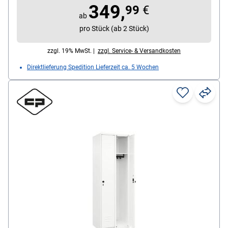
Besonderheiten: hohe UV- und
349,
99
€
Korrosionsbeständigkeit / Türen mit Soft-Anschlag
ab
/ eingestanzer Etikettenrahmen
pro Stück (ab 2 Stück)
Fach-Innenmaße (B/T/H): 30 cm
zzgl. 19% MwSt. |
zzgl. Service- & Versandkosten
Direktlieferung Spedition Lieferzeit ca. 5 Wochen