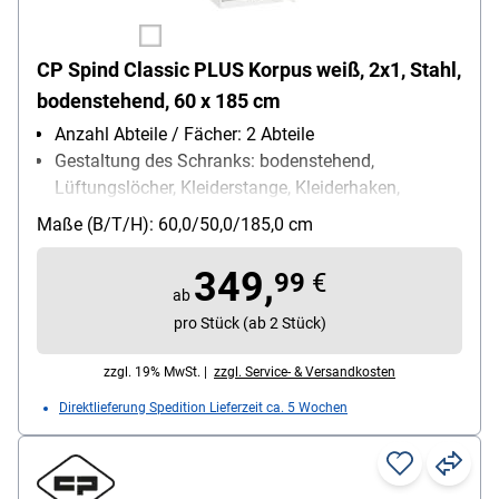
CP Spind Classic PLUS Korpus weiß, 2x1, Stahl,
bodenstehend, 60 x 185 cm
Anzahl Abteile / Fächer: 2 Abteile
Gestaltung des Schranks: bodenstehend,
Lüftungslöcher, Kleiderstange, Kleiderhaken,
Ablageboden, Etikettenrahmen
Maße (B/T/H): 60,0/50,0/185,0 cm
Schließungsart: Drehriegelverschluss
Besonderheiten: hohe UV- und
349,
99
€
Korrosionsbeständigkeit / Türen mit Soft-Anschlag
ab
/ eingestanzer Etikettenrahmen
pro Stück (ab 2 Stück)
Fach-Innenmaße (B/T/H): 30 cm
zzgl. 19% MwSt. |
zzgl. Service- & Versandkosten
Direktlieferung Spedition Lieferzeit ca. 5 Wochen