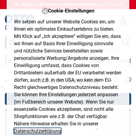
10% Rabatt + GRATIS Versand für Erstbestellung
(ab 49€ netto)
Cookie-Einstellungen
0
Wir setzen auf unserer Website Cookies ein, um
Ihnen ein optimales Einkaufserlebnis zu bieten.
Mit Klick auf „Ich akzeptiere“ willigen Sie ein, dass
Suche
wir Ihnen auf Basis Ihrer Einwilligung sinnvolle
und nützliche Services bereitstellen sowie
personalisierte Werbung/Angebote anzeigen. Ihre
Büromöbel & Einrichten
Garderoben
Garder
Einwilligung umfasst, dass Cookies von
Drittanbietern außerhalb der EU verarbeitet werden
Garderobenspinde
dürfen, auch z.B. in den USA, wo kein dem EU-
chließen
Recht gleichwertiges Datenschutzniveau besteht.
Sie können Ihre Einstellungen jederzeit anpassen
Filter anzeigen
(im Fußbereich unserer Website). Wenn Sie nur
essenzielle Cookies akzeptieren, sind nicht alle
1-13 von 13
Shopfunktionen wie z.B. der Chat verfügbar.
Nähere Hinweise erhalten Sie in unserer
Datenschutzerklärung
.