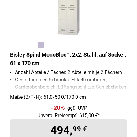
Bisley Spind MonoBloc™, 2x2, Stahl, auf Sockel,
61 x 170 cm
Anzahl Abteile / Fächer: 2 Abteile mit je 2 Fächern
Gestaltung des Schranks: Etikettenrahmen,
Garderobenbereich, Lüftungsschlitze, Schiebehaken
Schließungsart: Zylinderschloss
Maße (B/T/H): 61,0/50,0/170,0 cm
-20%
ggü. UVP
Unverb. Preisempf.
615,00
€*
494,
99
€