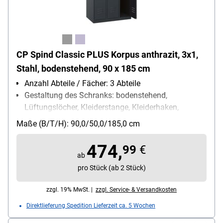
CP Spind Classic PLUS Korpus anthrazit, 3x1,
Stahl, bodenstehend, 90 x 185 cm
Anzahl Abteile / Fächer: 3 Abteile
Gestaltung des Schranks: bodenstehend,
Lüftungslöcher, Kleiderstange, Kleiderhaken,
Ablageboden, Etikettenrahmen
Maße (B/T/H): 90,0/50,0/185,0 cm
Schließungsart: Drehriegelverschluss
Besonderheiten: hohe UV- und
474,
99
€
Korrosionsbeständigkeit / Türen mit Soft-Anschlag
ab
/ eingestanzer Etikettenrahmen
pro Stück (ab 2 Stück)
Fach-Innenmaße (B/T/H): 30 cm
zzgl. 19% MwSt. |
zzgl. Service- & Versandkosten
Direktlieferung Spedition Lieferzeit ca. 5 Wochen