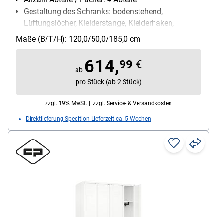
Gestaltung des Schranks: bodenstehend,
Lüftungslöcher, Kleiderstange, Kleiderhaken,
Ablageboden, Etikettenrahmen
Maße (B/T/H): 120,0/50,0/185,0 cm
Schließungsart: Drehriegelverschluss
Besonderheiten: hohe UV- und
614,
99
€
Korrosionsbeständigkeit / Türen mit Soft-Anschlag
ab
/ eingestanzer Etikettenrahmen
pro Stück (ab 2 Stück)
Fach-Innenmaße (B/T/H): 30 cm
zzgl. 19% MwSt. |
zzgl. Service- & Versandkosten
Direktlieferung Spedition Lieferzeit ca. 5 Wochen