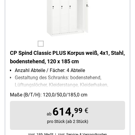
CP Spind Classic PLUS Korpus weiß, 4x1, Stahl,
bodenstehend, 120 x 185 cm
Anzahl Abteile / Fächer: 4 Abteile
Gestaltung des Schranks: bodenstehend,
Lüftungslöcher, Kleiderstange, Kleiderhaken,
Ablageboden, Etikettenrahmen
Maße (B/T/H): 120,0/50,0/185,0 cm
Schließungsart: Drehriegelverschluss
Besonderheiten: hohe UV- und
614,
99
€
Korrosionsbeständigkeit / Türen mit Soft-Anschlag
ab
/ eingestanzer Etikettenrahmen
pro Stück (ab 2 Stück)
Fach-Innenmaße (B/T/H): 30 cm
zzgl. 19% MwSt. |
zzgl. Service- & Versandkosten