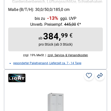
Garderobenbereich, Lüftungsschlitze, Schiebehaken
Schließungsart: Zylinderschloss
Maße (B/T/H): 30,0/50,0/185,0 cm
-13%
bis zu
ggü. UVP
Unverb. Preisempf.
445,00
€*
384,
99
€
ab
pro Stück (ab 3 Stück)
zzgl. 19% MwSt. |
zzgl. Service- & Versandkosten
gesonderter Paketversand, Lieferzeit ca. 7 - 14 Tage