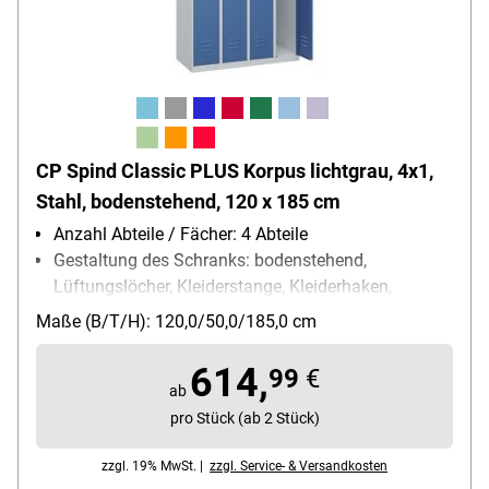
CP Spind Classic PLUS Korpus lichtgrau, 4x1,
Stahl, bodenstehend, 120 x 185 cm
Anzahl Abteile / Fächer: 4 Abteile
Gestaltung des Schranks: bodenstehend,
Lüftungslöcher, Kleiderstange, Kleiderhaken,
Ablageboden, Etikettenrahmen
Maße (B/T/H): 120,0/50,0/185,0 cm
Schließungsart: Drehriegelverschluss
Besonderheiten: hohe UV- und
614,
99
€
Korrosionsbeständigkeit / Türen mit Soft-Anschlag
ab
/ eingestanzer Etikettenrahmen
pro Stück (ab 2 Stück)
Fach-Innenmaße (B/T/H): 30 cm
zzgl. 19% MwSt. |
zzgl. Service- & Versandkosten