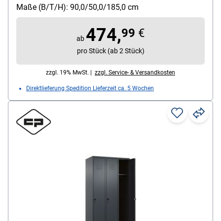
Ablageboden, Etikettenrahmen
Maße (B/T/H): 90,0/50,0/185,0 cm
Schließungsart: Drehriegelverschluss
Besonderheiten: hohe UV- und
474,
99
€
Korrosionsbeständigkeit / Türen mit Soft-Anschlag
ab
/ eingestanzer Etikettenrahmen
pro Stück (ab 2 Stück)
Fach-Innenmaße (B/T/H): 30 cm
zzgl. 19% MwSt. |
zzgl. Service- & Versandkosten
Direktlieferung Spedition Lieferzeit ca. 5 Wochen