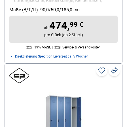
Lüftungslöcher, Kleiderstange, Kleiderhaken,
Ablageboden, Etikettenrahmen
Maße (B/T/H): 90,0/50,0/185,0 cm
Schließungsart: Drehriegelverschluss
Besonderheiten: hohe UV- und
474,
99
€
Korrosionsbeständigkeit / Türen mit Soft-Anschlag
ab
/ eingestanzer Etikettenrahmen
pro Stück (ab 2 Stück)
Fach-Innenmaße (B/T/H): 30 cm
zzgl. 19% MwSt. |
zzgl. Service- & Versandkosten
Direktlieferung Spedition Lieferzeit ca. 5 Wochen