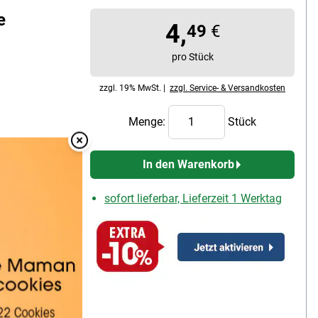
e
4,
49
€
pro Stück
zzgl. 19% MwSt. |
zzgl. Service- & Versandkosten
Menge:
Stück
Overlay Schließen
In den Warenkorb
skappe,
sofort lieferbar, Lieferzeit 1 Werktag
skappe,
r