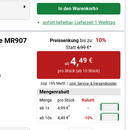
r
In den Warenkorb
sofort lieferbar, Lieferzeit 1 Werktag
ge MR907
10%
Preissenkung
bis zu:
Statt
4,99
€*
4,
49
€
ab
pro Stück (ab 10 Stück)
s
zzgl. 19% MwSt. |
zzgl. Service- & Versandkosten
Mengenrabatt
Menge
pro Stück
Rabatt
1x
*
ab 1x
4,99 €
-
10x
*
ab 10x
4,49 €
-10%