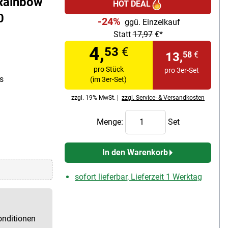
»Rainbow
HOT DEAL
0
-24%
ggü. Einzelkauf
Statt
17,97
€*
4,
53
€
13,
58
€
pro Stück
pro 3er-Set
s
(im 3er-Set)
zzgl. 19% MwSt. |
zzgl. Service- & Versandkosten
Menge:
Set
In den Warenkorb
sofort lieferbar, Lieferzeit 1 Werktag
onditionen