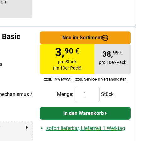
von
 Basic
Neu im Sortiment
3,
90
€
38,
99
€
pro Stück
pro 10er-Pack
s
(im 10er-Pack)
zzgl. 19% MwSt. |
zzgl. Service- & Versandkosten
hmechanismus /
Menge:
Stück
In den Warenkorb
r
sofort lieferbar, Lieferzeit 1 Werktag