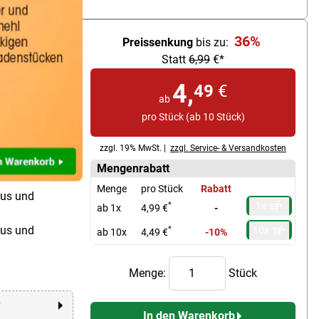
ce
36%
Preissenkung
bis zu:
Statt
6,99
€*
4,
49
€
ab
pro Stück (ab 10 Stück)
s
zzgl. 19% MwSt. |
zzgl. Service- & Versandkosten
Mengenrabatt
Menge
pro Stück
Rabatt
mus und
1x
*
ab 1x
4,99 €
-
mus und
10x
*
ab 10x
4,49 €
-10%
Menge:
Stück
r
In den Warenkorb