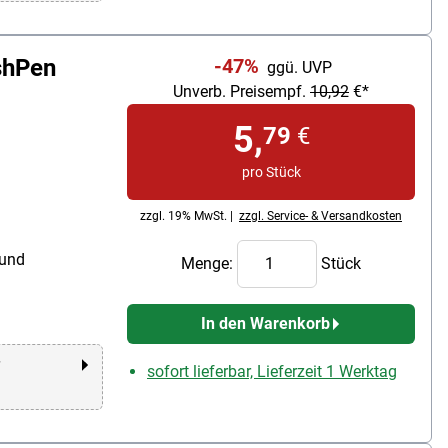
shPen
-47%
ggü. UVP
Unverb. Preisempf.
10,92
€*
5,
79
€
pro Stück
zzgl. 19% MwSt. |
zzgl. Service- & Versandkosten
 und
Menge:
Stück
In den Warenkorb
r
sofort lieferbar, Lieferzeit 1 Werktag