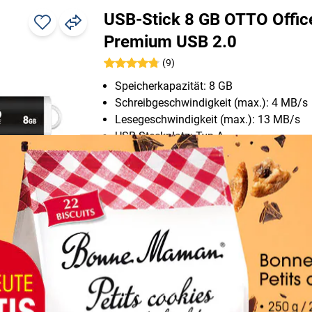
USB-Stick 8 GB OTTO Offic
Premium USB 2.0
(9)
Speicherkapazität: 8 GB
Schreibgeschwindigkeit (max.): 4 MB/s
Lesegeschwindigkeit (max.): 13 MB/s
USB-Steckplatz: Typ A
USB-Version: USB 2.0
Besonderheiten: abnehmbare Verschlus
Schlüsselanhänger-Öse
Besonderheiten: abnehmbare Verschlus
Schlüsselanhänger-Öse
Maße (B/T/H): 1,7/0,7/5,6 cm
weitere Varianten dieses Artikels in de
Detailansicht anzeigen