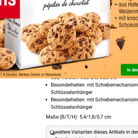
USB-Stick 16 GB OTTO Offi
Premium USB 3.0
(1)
Speicherkapazität: 16 GB
Schreibgeschwindigkeit (max.): 15 MB/
Lesegeschwindigkeit (max.): 50 MB/s
USB-Steckplatz: Typ A
USB-Version: USB 2.0, USB 3.0
Besonderheiten: mit Schiebemechanis
Schlüsselanhänger
Besonderheiten: mit Schiebemechanis
Schlüsselanhänger
Maße (B/T/H): 5,4/1,8/0,7 cm
weitere Varianten dieses Artikels in de