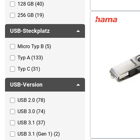
128 GB (40)
weiß (16)
256 GB (19)
512 GB (2)
USB-Steckplatz
1000 GB (1)
Micro Typ B (5)
2000 GB (1)
Typ A (133)
Typ C (31)
USB-Version
USB 2.0 (78)
USB 3.0 (74)
USB 3.1 (37)
USB 3.1 (Gen 1) (2)