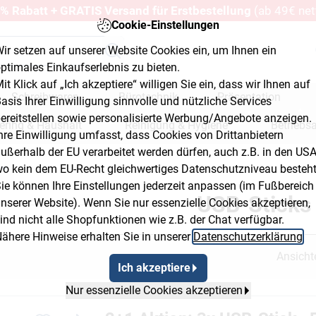
% Rabatt + GRATIS Versand für Erstbestellung
(ab 49€ net
Cookie-Einstellungen
ir setzen auf unserer Website Cookies ein, um Ihnen ein
ptimales Einkaufserlebnis zu bieten.
it Klick auf „Ich akzeptiere“ willigen Sie ein, dass wir Ihnen auf
Schreibwaren
Bürotechnik
Präsentation
asis Ihrer Einwilligung sinnvolle und nützliche Services
ereitstellen sowie personalisierte Werbung/Angebote anzeigen.
ering & Haushalt
Reinigung & Hygiene
Betriebs
hre Einwilligung umfasst, dass Cookies von Drittanbietern
ußerhalb der EU verarbeitet werden dürfen, auch z.B. in den USA
erkstatt & Baumarkt
o kein dem EU-Recht gleichwertiges Datenschutzniveau besteht
t Button 2
Breadcrumb Flyout Button 3
ie können Ihre Einstellungen jederzeit anpassen (im Fußbereich
USB-Sticks
nserer Website). Wenn Sie nur essenzielle Cookies akzeptieren,
ind nicht alle Shopfunktionen wie z.B. der Chat verfügbar.
ähere Hinweise erhalten Sie in unserer
Datenschutzerklärung
.
Ansicht
Ich akzeptiere
Nur essenzielle Cookies akzeptieren