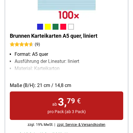
Brunnen Karteikarten A5 quer, liniert
(9)
Format: A5 quer
Ausführung der Lineatur: liniert
Material: Karteikarton
Papiergewicht: 180 g/m²
Packungsmenge: 100 Stück
Maße (B/H): 21 cm / 14,8 cm
3,
79
€
ab
pro Pack (ab 3 Pack)
zzgl. 19% MwSt. |
zzgl. Service- & Versandkosten