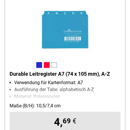
Durable Leitregister A7 (74 x 105 mm), A-Z
Verwendung für Kartenformat: A7
Ausführung der Tabe: alphabetisch A-Z
Material: Polypropylen
Inhalt pro Pack: 1 Stück
Maße (B/H): 10,5/7,4 cm
Besonderheiten: Tabrückseiten mit Folienstift
beschriftbar, 0,3 mm Folienstärke
4,
69
€