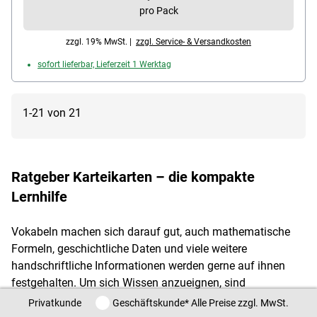
pro Pack
zzgl. 19% MwSt. |
zzgl. Service- & Versandkosten
sofort lieferbar, Lieferzeit 1 Werktag
1-21 von 21
Ratgeber Karteikarten – die kompakte
Lernhilfe
Vokabeln machen sich darauf gut, auch mathematische
Formeln, geschichtliche Daten und viele weitere
handschriftliche Informationen werden gerne auf ihnen
festgehalten. Um sich Wissen anzueignen, sind
Karteikarten ein wichtiges und praktisches Lernmedium,
Privatkunde / Geschäftskunde
Privatkunde
Geschäftskunde
* Alle Preise zzgl. MwSt.
das auch im digitalen Zeitalter noch gefragt ist. Die freie