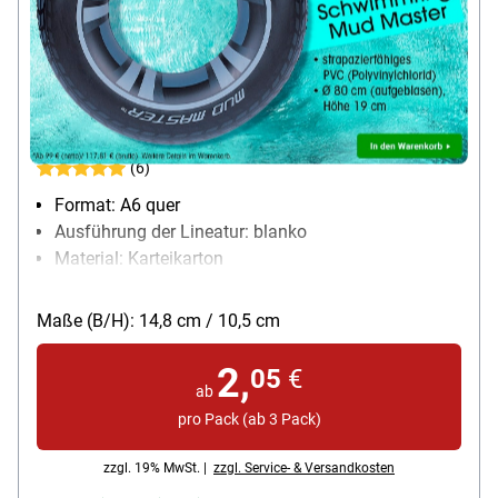
Brunnen Karteikarten A6 quer, blanko
(6)
Format: A6 quer
Ausführung der Lineatur: blanko
Material: Karteikarton
Papiergewicht: 180 g/m²
Packungsmenge: 100 Stück
Maße (B/H): 14,8 cm / 10,5 cm
2,
05
€
ab
pro Pack (ab 3 Pack)
zzgl. 19% MwSt. |
zzgl. Service- & Versandkosten