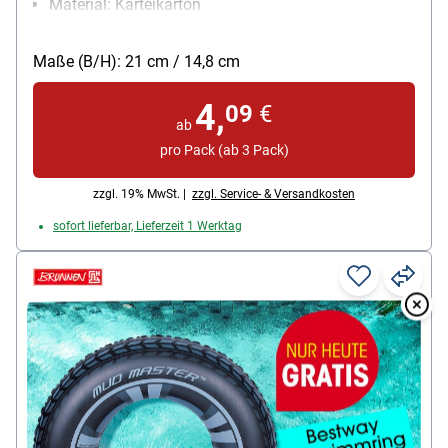
Material: Karteikarton
Papiergewicht: 180 g/m²
Packungsmenge: 100 Stück
Maße (B/H): 21 cm / 14,8 cm
4,
09
€
ab
pro Pack (ab 3 Pack)
zzgl. 19% MwSt. |
zzgl. Service- & Versandkosten
sofort lieferbar, Lieferzeit 1 Werktag
Overlay
Over