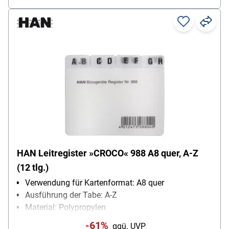
HAN Leitregister »CROCO« 988 A8 quer, A-Z
(12 tlg.)
Verwendung für Kartenformat: A8 quer
Ausführung der Tabe: A-Z
Material: Polypropylen
Inhalt pro Pack: 1 Stück
-61%
ggü. UVP