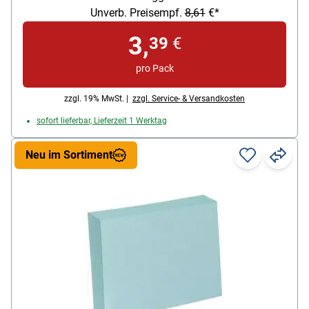
Besonderheiten: 0,5 mm Folienstärke
Unverb. Preisempf.
8,61
€*
3,
39
€
pro Pack
zzgl. 19% MwSt. |
zzgl. Service- & Versandkosten
sofort lieferbar, Lieferzeit 1 Werktag
Neu im Sortiment