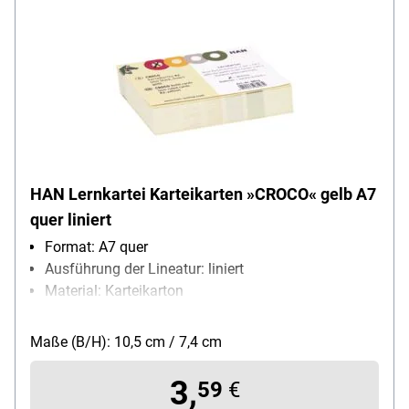
HAN Lernkartei Karteikarten »CROCO« gelb A7
quer liniert
Format: A7 quer
Ausführung der Lineatur: liniert
Material: Karteikarton
Papiergewicht: 190 g/m²
Packungsmenge: 100 Stück
Maße (B/H): 10,5 cm / 7,4 cm
3,
59
€