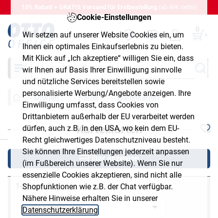
10% Rabatt + GRATIS Versand für Erstbestellung
(ab 49€ netto)
Cookie-Einstellungen
0
Wir setzen auf unserer Website Cookies ein, um
Ihnen ein optimales Einkaufserlebnis zu bieten.
Mit Klick auf „Ich akzeptiere“ willigen Sie ein, dass
Suche
wir Ihnen auf Basis Ihrer Einwilligung sinnvolle
und nützliche Services bereitstellen sowie
personalisierte Werbung/Angebote anzeigen. Ihre
Ordnen
Kartei
Karteikarten
Einwilligung umfasst, dass Cookies von
Drittanbietern außerhalb der EU verarbeitet werden
Karteikarten
dürfen, auch z.B. in den USA, wo kein dem EU-
chließen
Recht gleichwertiges Datenschutzniveau besteht.
Sie können Ihre Einstellungen jederzeit anpassen
Filter anzeigen
(im Fußbereich unserer Website). Wenn Sie nur
essenzielle Cookies akzeptieren, sind nicht alle
1-21 von 21
Shopfunktionen wie z.B. der Chat verfügbar.
Nähere Hinweise erhalten Sie in unserer
Datenschutzerklärung
.