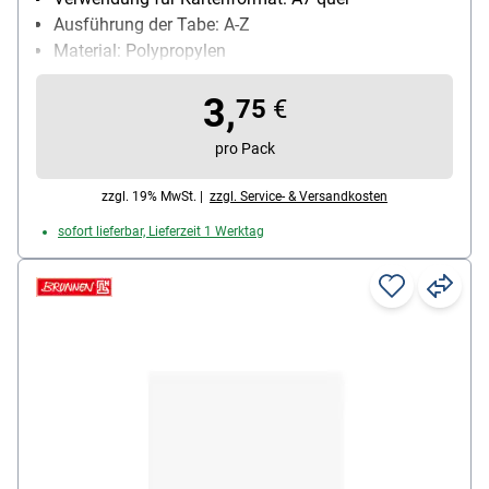
Ausführung der Tabe: A-Z
Material: Polypropylen
Inhalt pro Pack: 1 Stück
3,
Besonderheiten: 0,5 mm Folienstärke
75
€
pro Pack
zzgl. 19% MwSt. |
zzgl. Service- & Versandkosten
sofort lieferbar, Lieferzeit 1 Werktag