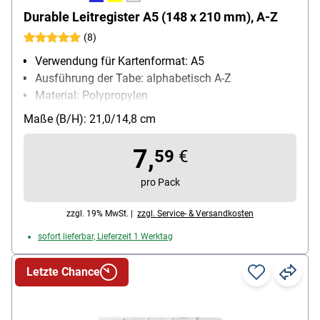
Durable Leitregister A5 (148 x 210 mm), A-Z
(8)
Verwendung für Kartenformat: A5
Ausführung der Tabe: alphabetisch A-Z
Material: Polypropylen
Inhalt pro Pack: 1 Stück
Maße (B/H): 21,0/14,8 cm
Besonderheiten: Tabrückseiten mit Folienstift
beschriftbar, 0,3 mm Folienstärke
7,
59
€
pro Pack
zzgl. 19% MwSt. |
zzgl. Service- & Versandkosten
sofort lieferbar, Lieferzeit 1 Werktag
Letzte Chance