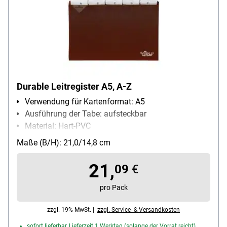
Durable Leitregister A5, A-Z
Verwendung für Kartenformat: A5
Ausführung der Tabe: aufsteckbar
Material: Hart-PVC
Inhalt pro Pack: 1 Stück
Maße (B/H): 21,0/14,8 cm
Besonderheiten: mit Vollsichttaben und
beiliegenden Kartoneinlagen, 0,30 mm Folienstärke
21,
09
€
pro Pack
zzgl. 19% MwSt. |
zzgl. Service- & Versandkosten
sofort lieferbar, Lieferzeit 1 Werktag (solange der Vorrat reicht)