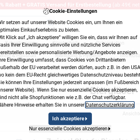
% Rabatt + GRATIS Versand für Erstbestellung
(ab 49€ net
Cookie-Einstellungen
ir setzen auf unserer Website Cookies ein, um Ihnen ein
ptimales Einkaufserlebnis zu bieten.
it Klick auf „Ich akzeptiere“ willigen Sie ein, dass wir Ihnen auf
Schreibwaren
Bürotechnik
Präsentation
asis Ihrer Einwilligung sinnvolle und nützliche Services
ereitstellen sowie personalisierte Werbung/Angebote anzeigen.
ering & Haushalt
Reinigung & Hygiene
Betriebs
hre Einwilligung umfasst, dass Cookies von Drittanbietern
ußerhalb der EU verarbeitet werden dürfen, auch z.B. in den USA
erkstatt & Baumarkt
o kein dem EU-Recht gleichwertiges Datenschutzniveau besteht
Button 2
readcrumb Flyout Button 3
ie können Ihre Einstellungen jederzeit anpassen (im Fußbereich
Biergläser
nserer Website). Wenn Sie nur essenzielle Cookies akzeptieren,
ind nicht alle Shopfunktionen wie z.B. der Chat verfügbar.
ähere Hinweise erhalten Sie in unserer
Datenschutzerklärung
.
Ansicht
Ich akzeptiere
Nur essenzielle Cookies akzeptieren