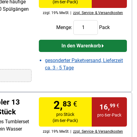
ndere häufige
(im 6er-Pack)
00 Spülgängen
zzgl. 19% MwSt. |
zzgl. Service- & Versandkosten
Menge:
Pack
In den Warenkorb
gesonderter Paketversand, Lieferzeit
ca. 3 - 5 Tage
ler 13
2,
83
€
16,
99
€
Stück
pro Stück
pro 6er-Pack
(im 6er-Pack)
hes Tumblerset
ein Wasser
zzgl. 19% MwSt. |
zzgl. Service- & Versandkosten