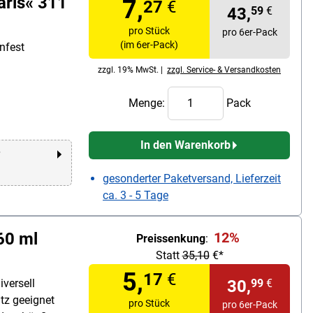
aris« 311
7,
27
€
43,
59
€
pro Stück
pro 6er-Pack
(im 6er-Pack)
nfest
zzgl. 19% MwSt. |
zzgl. Service- & Versandkosten
Menge:
Pack
In den Warenkorb
r
gesonderter Paketversand, Lieferzeit
ca. 3 - 5 Tage
60 ml
12%
Preissenkung
:
Statt
35,10
€*
5,
17
€
iversell
30,
99
€
atz geeignet
pro Stück
pro 6er-Pack