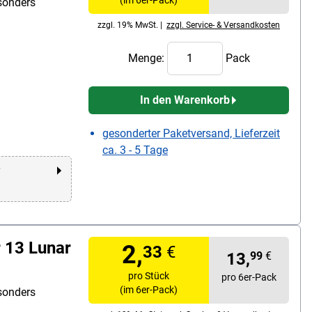
sonders
zzgl. 19% MwSt. |
zzgl. Service- & Versandkosten
Menge:
Pack
In den Warenkorb
gesonderter Paketversand, Lieferzeit
ca. 3 - 5 Tage
r
 13 Lunar
2,
33
€
13,
99
€
pro Stück
pro 6er-Pack
(im 6er-Pack)
sonders