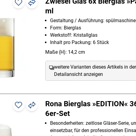
Zwiesel Glas 6x Bierglas »P
ml
Gestaltung / Ausführung: spülmaschine
Form: Bierglas
Werkstoff: Kristallglas
Inhalt pro Packung: 6 Stück
Maße (H): 14,2 cm
weitere Varianten dieses Artikels in de
Detailansicht anzeigen
Rona Bierglas »EDITION« 3
6er-Set
Besonderheiten: zeitlose Gläser-Serie, un
einsetzbar, für den professionellen Eins