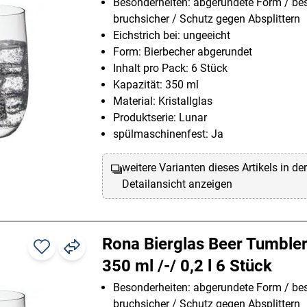
Besonderheiten: abgerundete Form / be
bruchsicher / Schutz gegen Absplittern
Eichstrich bei: ungeeicht
Form: Bierbecher abgerundet
Inhalt pro Pack: 6 Stück
Kapazität: 350 ml
Material: Kristallglas
Produktserie: Lunar
spülmaschinenfest: Ja
weitere Varianten dieses Artikels in de
Detailansicht anzeigen
Rona Bierglas Beer Tumbler
350 ml /-/ 0,2 l 6 Stück
Besonderheiten: abgerundete Form / be
bruchsicher / Schutz gegen Absplittern