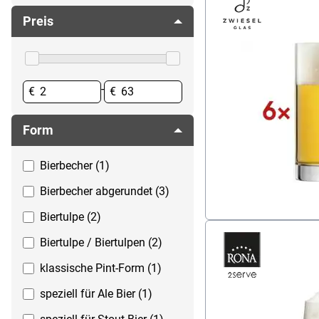
Kaffeegeschirr
Whiskygläser
Preis
Kochen
Küchenhelfer
Servieren
-
€
€
Tischdeko
To-go Verpackungen
Form
Bierbecher (1)
Bierbecher abgerundet (3)
Biertulpe (2)
Biertulpe / Biertulpen (2)
klassische Pint-Form (1)
speziell für Ale Bier (1)