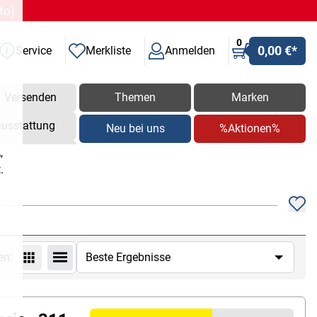
to)
0
0,00 €
*
Service
Merkliste
Anmelden
Versenden
Themen
Marken
ausstattung
Neu bei uns
%Aktionen%
,
.
en: