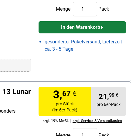
Menge:
Pack
In den Warenkorb
gesonderter Paketversand, Lieferzeit
ca. 3 - 5 Tage
 13 Lunar
3,
67
€
21,
99
€
pro Stück
pro 6er-Pack
(im 6er-Pack)
sonders
zzgl. 19% MwSt. |
zzgl. Service- & Versandkosten
Menge:
Pack