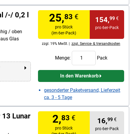
/-/ 0,2 l
25,
83
€
154,
99
€
pro Stück
pro 6er-Pack
hig / oben
(im 6er-Pack)
 aus Glas
zzgl. 19% MwSt. |
zzgl. Service- & Versandkosten
Menge:
Pack
r
In den Warenkorb
gesonderter Paketversand, Lieferzeit
ca. 3 - 5 Tage
 13 Lunar
2,
83
€
16,
99
€
pro Stück
pro 6er-Pack
(im 6er-Pack)