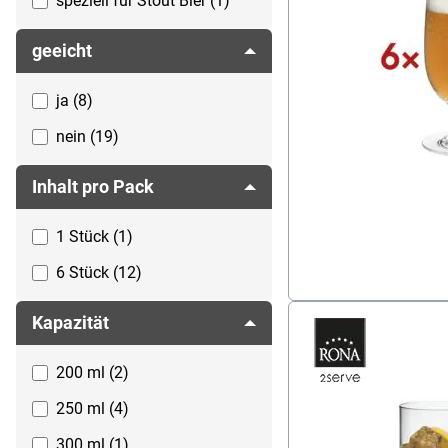
speziell für Stout Bier (1)
stangenform (1)
geeicht
ja (8)
nein (19)
Inhalt pro Pack
1 Stück (1)
6 Stück (12)
Kapazität
200 ml (2)
250 ml (4)
300 ml (1)