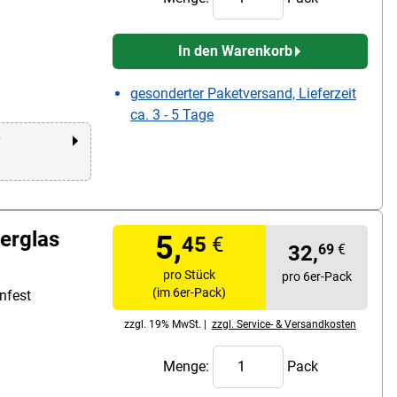
In den Warenkorb
gesonderter Paketversand, Lieferzeit
ca. 3 - 5 Tage
r
ierglas
5,
45
€
32,
69
€
pro Stück
pro 6er-Pack
(im 6er-Pack)
nfest
zzgl. 19% MwSt. |
zzgl. Service- & Versandkosten
Menge:
Pack