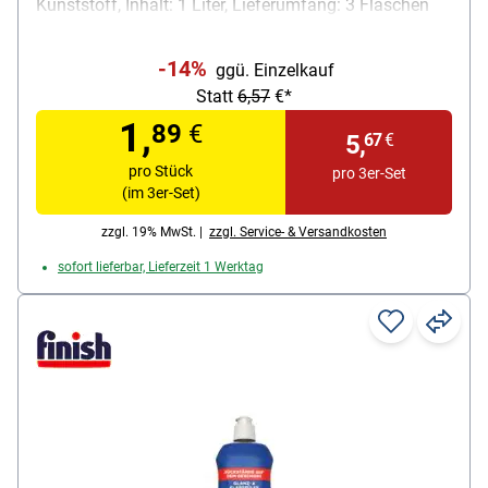
Kunststoff, Inhalt: 1 Liter, Lieferumfang: 3 Flaschen
-14%
ggü. Einzelkauf
Statt
6,57
€*
1,
89
€
5,
67
€
pro Stück
pro 3er-Set
(im 3er-Set)
zzgl. 19% MwSt. |
zzgl. Service- & Versandkosten
sofort lieferbar, Lieferzeit 1 Werktag