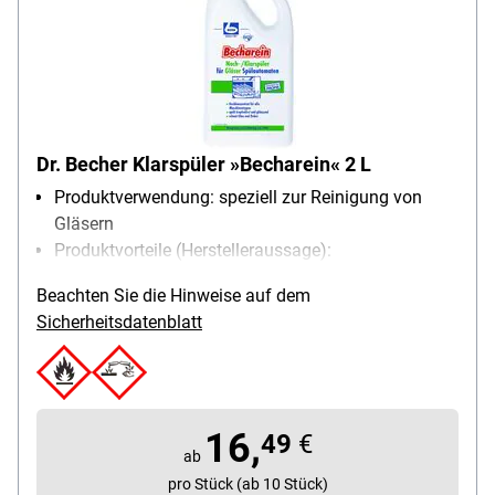
Dr. Becher Klarspüler »Becharein« 2 L
Produktverwendung: speziell zur Reinigung von
Gläsern
Produktvorteile (Herstelleraussage):
Glaskorrosionsschutz
Beachten Sie die Hinweise auf dem
Besonderheiten: hochkonzentriert für alle
Sicherheitsdatenblatt
Maschinentypen / speziell für den Profi-Gebrauch
Reinigungs-Funktionen: Klarspüler, Glasschutz
16,
49
€
ab
pro Stück (ab 10 Stück)