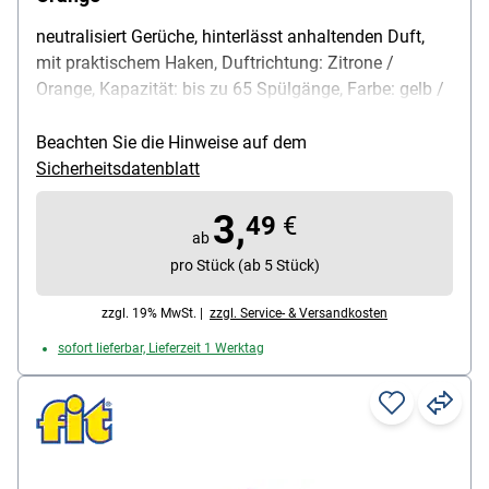
neutralisiert Gerüche, hinterlässt anhaltenden Duft,
mit praktischem Haken, Duftrichtung: Zitrone /
Orange, Kapazität: bis zu 65 Spülgänge, Farbe: gelb /
orange, Lieferumfang: 1x Spülmaschinen-Deo (17 g)
Beachten Sie die Hinweise auf dem
Sicherheitsdatenblatt
3,
49
€
ab
pro Stück (ab 5 Stück)
zzgl. 19% MwSt. |
zzgl. Service- & Versandkosten
sofort lieferbar, Lieferzeit 1 Werktag