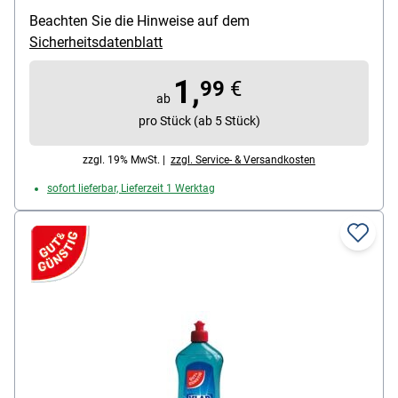
Abtrocknungsformel / verhindert Wasserflecken
Beachten Sie die Hinweise auf dem
Inhalt (Liter): 1 L
Sicherheitsdatenblatt
1,
99
€
ab
pro Stück (ab 5 Stück)
zzgl. 19% MwSt. |
zzgl. Service- & Versandkosten
sofort lieferbar, Lieferzeit 1 Werktag