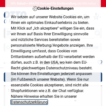
10% Rabatt + GRATIS Versand für Erstbestellung
(ab 49€ netto)
Cookie-Einstellungen
0
Wir setzen auf unserer Website Cookies ein, um
Ihnen ein optimales Einkaufserlebnis zu bieten.
Mit Klick auf „Ich akzeptiere“ willigen Sie ein, dass
Suche
wir Ihnen auf Basis Ihrer Einwilligung sinnvolle
und nützliche Services bereitstellen sowie
personalisierte Werbung/Angebote anzeigen. Ihre
Reinigung & Hygiene
Spülen
Klarspüler
Einwilligung umfasst, dass Cookies von
Drittanbietern außerhalb der EU verarbeitet werden
Klarspüler
dürfen, auch z.B. in den USA, wo kein dem EU-
chließen
Recht gleichwertiges Datenschutzniveau besteht.
Sie können Ihre Einstellungen jederzeit anpassen
Filter anzeigen
(im Fußbereich unserer Website). Wenn Sie nur
essenzielle Cookies akzeptieren, sind nicht alle
1-13 von 13
Shopfunktionen wie z.B. der Chat verfügbar.
Nähere Hinweise erhalten Sie in unserer
Datenschutzerklärung
.