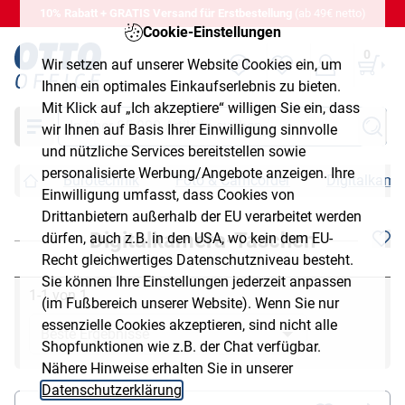
10% Rabatt + GRATIS Versand für Erstbestellung
(ab 49€ netto)
Cookie-Einstellungen
0
Wir setzen auf unserer Website Cookies ein, um
Ihnen ein optimales Einkaufserlebnis zu bieten.
Mit Klick auf „Ich akzeptiere“ willigen Sie ein, dass
Suche
wir Ihnen auf Basis Ihrer Einwilligung sinnvolle
und nützliche Services bereitstellen sowie
personalisierte Werbung/Angebote anzeigen. Ihre
Bürotechnik
Foto & Camcorder
Digitalkame
Einwilligung umfasst, dass Cookies von
Drittanbietern außerhalb der EU verarbeitet werden
Digitalkamera-Taschen
dürfen, auch z.B. in den USA, wo kein dem EU-
Recht gleichwertiges Datenschutzniveau besteht.
Sie können Ihre Einstellungen jederzeit anpassen
1-1 von 1
(im Fußbereich unserer Website). Wenn Sie nur
essenzielle Cookies akzeptieren, sind nicht alle
Shopfunktionen wie z.B. der Chat verfügbar.
Nähere Hinweise erhalten Sie in unserer
Datenschutzerklärung
.