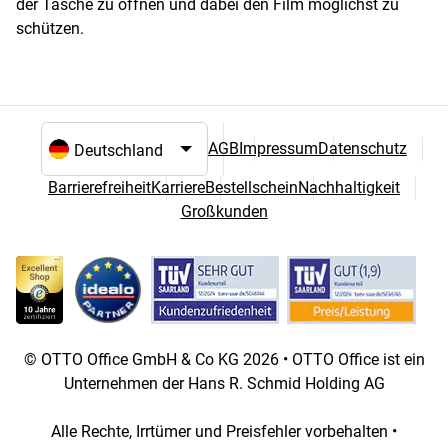
der Tasche zu öffnen und dabei den Film möglichst zu
schützen.
AGB
Impressum
Datenschutz
Sprach- und Landesauswahl
Barrierefreiheit
Karriere
Bestellschein
Nachhaltigkeit
Großkunden
© OTTO Office GmbH & Co KG 2026 • OTTO Office ist ein
Unternehmen der Hans R. Schmid Holding AG
Alle Rechte, Irrtümer und Preisfehler vorbehalten •