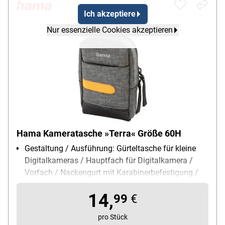
Ich akzeptiere
Nur essenzielle Cookies akzeptieren
Hama Kameratasche »Terra« Größe 60H
Gestaltung / Ausführung: Gürteltasche für kleine
Digitalkameras / Hauptfach für Digitalkamera /
Vorfach / Nackengurt mit Karabinerbefestigung /
abwischbarer Boden / Gürtelschlaufe
14,
Material: Recyling-Polyester
99
€
Innenmaße: 6,5 / 3 / 11 cm
pro Stück
Gewicht: 0.075 kg