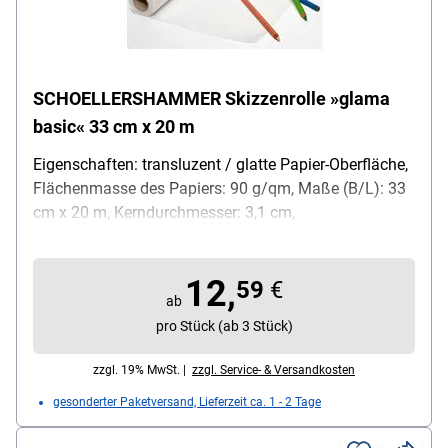
SCHOELLERSHAMMER Skizzenrolle »glama
basic« 33 cm x 20 m
Eigenschaften: transluzent / glatte Papier-Oberfläche,
Flächenmasse des Papiers: 90 g/qm, Maße (B/L): 33
cm x 20 m, Kerndurchmesser: 3,1 cm,
Gesamtdurchmesser: 6,3 cm, Farbe: weiß,
Lieferumfang: 1 Skizzenrolle
12,
59
€
ab
pro Stück (ab 3 Stück)
zzgl. 19% MwSt. |
zzgl. Service- & Versandkosten
gesonderter Paketversand, Lieferzeit ca. 1 - 2 Tage