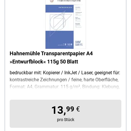
Hahnemühle Transparentpapier A4
»Entwurfblock« 115g 50 Blatt
bedruckbar mit: Kopierer / InkJet / Laser, geeignet für:
kontrastreiche Zeichnungen / feine, harte Oberfläche,
Format: A4, Grammatur: 115 g/m², Bindung: Klebung,
Eigenschaften: chlorfrei gebleicht, Farbe: weiß /
transparent, Lieferumfang: 50 Blatt
13,
99
€
pro Stück