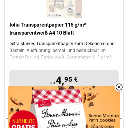
folia Transparentpapier 115 g/m²
transparentweiß A4 10 Blatt
extra starkes Transparentpapier zum Dekorieren und
Basteln, Ausführung: bemal- und bedruckbar, im
Format DIN A4, Farbe: weiß, Grammatur: 115 g/m²,
Maße (B/H): 210x300 mm, Lieferumfang: 10 Blatt
Transparentpapier
4,
95
€
ab
Overlay
pro Pack (ab 5 Pack)
Over
zzgl. 19% MwSt. |
zzgl. Service- & Versandkosten
sofort lieferbar, Lieferzeit 1 Werktag