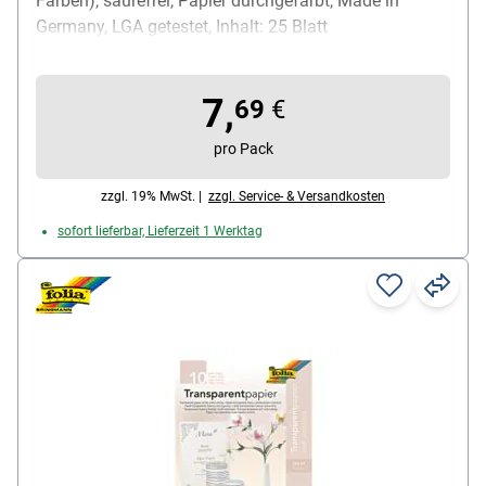
Farben), säurefrei, Papier durchgefärbt, Made in
Germany, LGA getestet, Inhalt: 25 Blatt
7,
69
€
pro Pack
zzgl. 19% MwSt. |
zzgl. Service- & Versandkosten
sofort lieferbar, Lieferzeit 1 Werktag