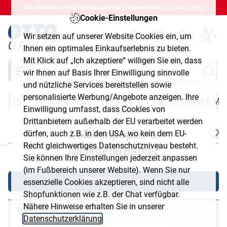
10% Rabatt + GRATIS Versand für Erstbestellung
(ab 49€ netto)
Cookie-Einstellungen
0
Wir setzen auf unserer Website Cookies ein, um
Ihnen ein optimales Einkaufserlebnis zu bieten.
Mit Klick auf „Ich akzeptiere“ willigen Sie ein, dass
Suche
wir Ihnen auf Basis Ihrer Einwilligung sinnvolle
und nützliche Services bereitstellen sowie
personalisierte Werbung/Angebote anzeigen. Ihre
Papierprodukte
Papier
Zeichenpapier & Mill
Einwilligung umfasst, dass Cookies von
Drittanbietern außerhalb der EU verarbeitet werden
Zeichenpapier &
dürfen, auch z.B. in den USA, wo kein dem EU-
chließen
Recht gleichwertiges Datenschutzniveau besteht.
Millimeterpapier
Sie können Ihre Einstellungen jederzeit anpassen
(im Fußbereich unserer Website). Wenn Sie nur
Filter anzeigen
essenzielle Cookies akzeptieren, sind nicht alle
Shopfunktionen wie z.B. der Chat verfügbar.
Nähere Hinweise erhalten Sie in unserer
1-24 von 54
Datenschutzerklärung
.