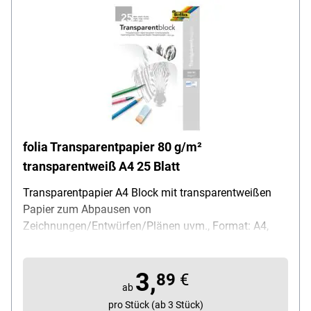
folia Transparentpapier 80 g/m²
transparentweiß A4 25 Blatt
Transparentpapier A4 Block mit transparentweißen
Papier zum Abpausen von
Zeichnungen/Entwürfen/Plänen uvm., Format: A4,
auch als Architektenpapier bekannt, mit diversen
Stiftarten beschreib- und bemalbar, relativ feste
3,
Oberfläche, mit 1 Blatt Millimetepapier zum
89
€
ab
Heraustrennen, Papierqualität: 80 g/m², LGA getestet,
pro Stück (ab 3 Stück)
Inhalt pro Block: 25 Blatt