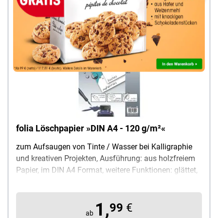
folia Löschpapier »DIN A4 - 120 g/m²«
zum Aufsaugen von Tinte / Wasser bei Kalligraphie
und kreativen Projekten, Ausführung: aus holzfreiem
Papier, im DIN A4 Format, weitere Funktionen: glättet,
kompensiert, isoliert, konserviert, Grammatur: 120
g/m², Farbe: weiß, Maße (B/T/H): 297/210/3 mm,
1,
Inhalt pro Pack: 10 Blatt
99
€
ab