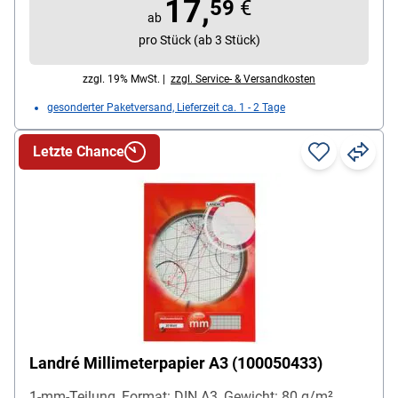
17,
59
€
ab
pro Stück (ab 3 Stück)
zzgl. 19% MwSt. |
zzgl. Service- & Versandkosten
gesonderter Paketversand, Lieferzeit ca. 1 - 2 Tage
Letzte Chance
Landré Millimeterpapier A3 (100050433)
1-mm-Teilung, Format: DIN A3, Gewicht: 80 g/m²,