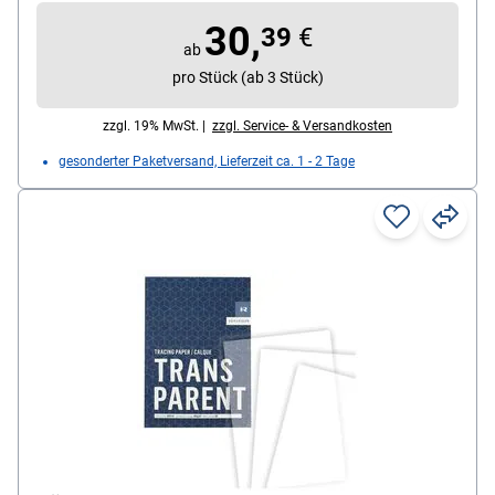
besonders gut geeignet ist es für den Bereich des
30,
technischen Zeichnens, Inhalt pro Block: 250 Blatt
39
€
ab
pro Stück (ab 3 Stück)
zzgl. 19% MwSt. |
zzgl. Service- & Versandkosten
gesonderter Paketversand, Lieferzeit ca. 1 - 2 Tage