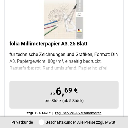
folia Millimeterpapier A3, 25 Blatt
für technische Zeichnungen und Grafiken, Format: DIN
A3, Papiergewicht: 80g/m², einseitig bedruckt,
Rasterfarbe: rot, Rand umlaufend, Papier holzfrei
gebleicht, Inhalt pro Block: 25 Blatt, Lieferumfang: 1
Block
6,
69
€
ab
pro Stück (ab 5 Stück)
zzgl. 19% MwSt. |
zzgl. Service- & Versandkosten
Privatkunde / Geschäftskunde
Privatkunde
Geschäftskunde
* Alle Preise zzgl. MwSt.
sofort lieferbar, Lieferzeit 1 Werktag