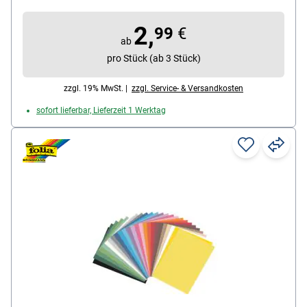
Zeichnen / verstärkte 1 cm-Rasterlinien / für
2,
Zeichnungen, technische Skizzen oder
99
€
ab
mathematische Berechnungen geeginet,
pro Stück (ab 3 Stück)
Lieferumfang: 1 Millimeterpapierblock A4 (25 Blatt)
zzgl. 19% MwSt. |
zzgl. Service- & Versandkosten
sofort lieferbar, Lieferzeit 1 Werktag