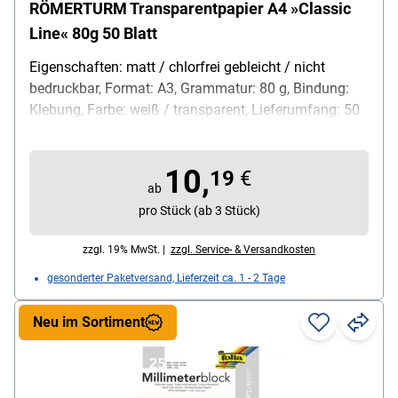
RÖMERTURM Transparentpapier A4 »Classic
Line« 80g 50 Blatt
Eigenschaften: matt / chlorfrei gebleicht / nicht
bedruckbar, Format: A3, Grammatur: 80 g, Bindung:
Klebung, Farbe: weiß / transparent, Lieferumfang: 50
Blatt
10,
19
€
ab
pro Stück (ab 3 Stück)
zzgl. 19% MwSt. |
zzgl. Service- & Versandkosten
gesonderter Paketversand, Lieferzeit ca. 1 - 2 Tage
Neu im Sortiment