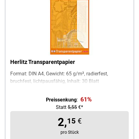
Herlitz Transparentpapier
Format: DIN A4, Gewicht: 65 g/m², radierfest,
bruchfest, lichtpausfähig, Inhalt: 30 Blatt
61%
Preissenkung
:
Statt
5,55
€*
2,
15
€
pro Stück