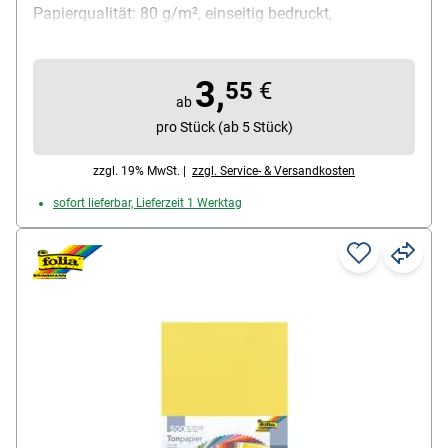
Papierqualität: 80 g/m², einseitig bedruckt,
Rasterfarbe: orange, aus holzfreiem Papier, Inhalt pro
Block: 25 Blatt
3,
55
€
ab
pro Stück (ab 5 Stück)
zzgl. 19% MwSt. |
zzgl. Service- & Versandkosten
sofort lieferbar, Lieferzeit 1 Werktag