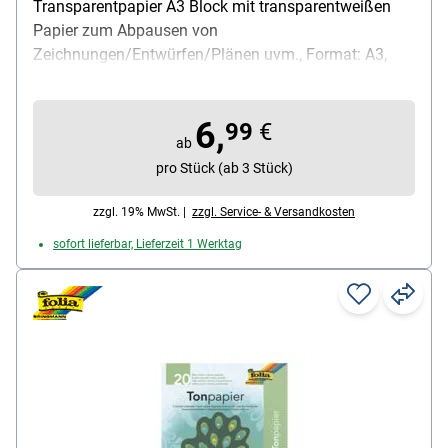
Transparentpapier A3 Block mit transparentweißen
Papier zum Abpausen von
Zeichnungen/Entwürfen/Plänen uvm., Format: A3,
auch als Architektenpapier bekannt, mit diversen
Stiftarten beschreib- und bemalbar, mit relativ fester
6,
Oberfläche, Papierqualität: 80 g/m², Inhalt pro Block:
99
€
ab
25 Blatt
pro Stück (ab 3 Stück)
zzgl. 19% MwSt. |
zzgl. Service- & Versandkosten
sofort lieferbar, Lieferzeit 1 Werktag