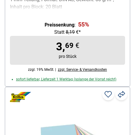
Inhalt pro Block: 20 Blatt
55%
Preissenkung
:
Statt
8,19
€*
3,
69
€
pro Stück
zzgl. 19% MwSt. |
zzgl. Service- & Versandkosten
sofort lieferbar, Lieferzeit 1 Werktag (solange der Vorrat reicht)