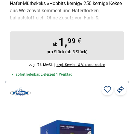
Hafer-Mürbekeks »Hobbits kernig« 250 kernige Kekse
aus Weizenvollkornmehl und Haferflocken,
ballaststoffreich, Ohne Zusatz von Farb- &
Konservierungsstoffen, Inhalt: 250 g, 1 Packung mit
250 g Mürbekeksen
1,
99
€
ab
pro Stück (ab 5 Stück)
zzgl. 7% MwSt. |
zzgl. Service- & Versandkosten
sofort lieferbar, Lieferzeit 1 Werktag