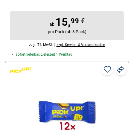
Tee, Inhalt pro Pack: 200 Stück, Lieferumfang: 1
Karton mit 200 einzeln verpackten Keksen (gesamt
15,
1120 g)
99
€
ab
pro Pack (ab 3 Pack)
zzgl. 7% MwSt. |
zzgl. Service- & Versandkosten
sofort lieferbar, Lieferzeit 1 Werktag