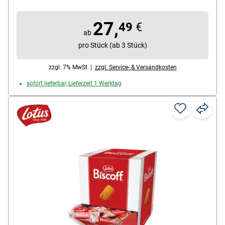
verpackt, Einzellpackung: Kunststoff, Verpackung:
Kartonbox, Inhalt: 55 x 27,5 g (1512 g), Lieferumfang:
27,
1 Karton mit 55 Mini-Kuchen je 27,5 g (1512 g
49
€
ab
gesamt)
pro Stück (ab 3 Stück)
zzgl. 7% MwSt. |
zzgl. Service- & Versandkosten
sofort lieferbar, Lieferzeit 1 Werktag