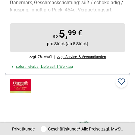
Dänemark, Geschmacksrichtung: süß / schokoladig /
knusprig, Inhalt pro Pack: 454g, Verpackungsart:
runde Metalldose mit Deckel (wiederverwendbar),
Lieferumfang: 1 Metalldose mit 454 g Keksen
5,
99
€
ab
pro Stück (ab 5 Stück)
zzgl. 7% MwSt. |
zzgl. Service- & Versandkosten
sofort lieferbar, Lieferzeit 1 Werktag
Privatkunde / Geschäftskunde
Privatkunde
Geschäftskunde
* Alle Preise zzgl. MwSt.