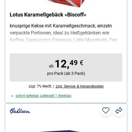
Lotus Karamellgebäck »Biscoff«
knusprige Kekse mit Karamellgeschmack, einzeln
verpackte Portionen, ideal zu Heißgetränken wie
Kaffee, Cappuccino, Espresso, Latte Macchiato, Tee
usw., im praktischen Dispenser, Inhalt pro Pack: 150
Stück, Lieferumfang: 1 Spenderkarton mit 150 Keksen
12,
einzeln verpackt (gesamt 937,5 g)
49
€
ab
pro Pack (ab 3 Pack)
zzgl. 7% MwSt. |
zzgl. Service- & Versandkosten
sofort lieferbar, Lieferzeit 1 Werktag