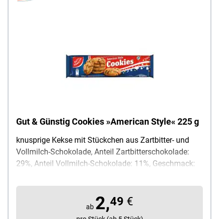
Gut & Günstig Cookies »American Style« 225 g
knusprige Kekse mit Stückchen aus Zartbitter- und
Vollmilch-Schokolade, Anteil Zartbitterschokolade:
29%, Anteil Vollmilch-Schokolade: 11%, Geschmack:
süß / schokoladig, Verpackung: Packung, Inhalt: 225
g, Lieferumfang: 1 Packung Kekstaler (225 g gesamt)
2,
49
€
ab
pro Stück (ab 5 Stück)