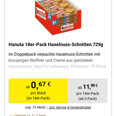
Hanuta 18er-Pack Haselnuss-Schnitten 729g
im Doppelpack verpackte Haselnuss-Schnitten mit
knusprigen Waffeln und Creme aus gerösteten
Haselnüssen, ideal für unterwegs, Portionen: 18 Stück
(2 Tafeln pro Portion), Verpackung: Spenderkarton,
Inhalt: 18x 44 g (729 g gesamt), Lieferumfang: 1
0,
67
€
Karton mit 18 Packungen à 2 Tafeln Haselnuss-
11,
99
€
ab
ab
Schnitten zu je 44 g (729 g gesamt)
pro Stück
pro 18er-Pack
(im 18er-Pack)
(ab 3 Pack)
zzgl. 7% MwSt. |
zzgl. Service- & Versandkosten
Lieferzeit ca. 5 - 7 Tage