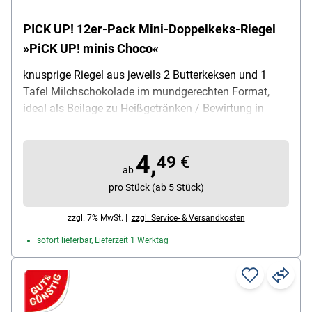
PICK UP! 12er-Pack Mini-Doppelkeks-Riegel
»PiCK UP! minis Choco«
knusprige Riegel aus jeweils 2 Butterkeksen und 1
Tafel Milchschokolade im mundgerechten Format,
ideal als Beilage zu Heißgetränken / Bewirtung in
Konferenzräumen / für Kantinen u. v. m. , einzeln
verpackt, Inhalt pro Pack: 12 Stück, Lieferumfang: 1
4,
Beutel mit 12 einzeln verpackten Keksriegeln ( 127 g
49
€
ab
gesamt)
pro Stück (ab 5 Stück)
zzgl. 7% MwSt. |
zzgl. Service- & Versandkosten
sofort lieferbar, Lieferzeit 1 Werktag