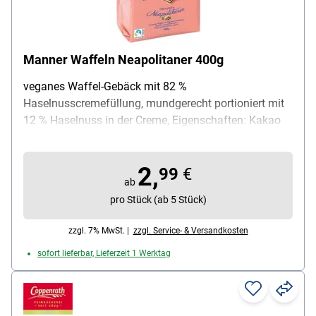
Manner Waffeln Neapolitaner 400g
veganes Waffel-Gebäck mit 82 %
Haselnusscremefüllung, mundgerecht portioniert mit
12 % Haselnuss in der Creme, Eigenschaften: Kakao
mit Fairtrade Siegel / vegan (V-Label), Verpackung:
lose / Beutel wiederverschließbar, Lieferumfang: 1
2,
Beutel mit 400g Manner Waffeln
99
€
ab
pro Stück (ab 5 Stück)
zzgl. 7% MwSt. |
zzgl. Service- & Versandkosten
sofort lieferbar, Lieferzeit 1 Werktag