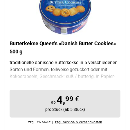
Butterkekse Queen's »Danish Butter Cookies«
500 g
traditionelle dänische Butterkekse in 5 verschiedenen
Sorten und Formen, teilweise gezuckert oder mit
Kokosrapseln, Geschmack: süß / butterig, in Papier-
Förmchen je 3 Kekse portioniert / 2 Lagen gestapelt,
Verpackung: Metalldose mit Deckel
4,
(wiederverwendbar), Inhalt: 500 g, Herstellungsregion:
99
€
ab
Dänemark, Lieferumfang: 1 Dose Butterkekse (500 g
pro Stück (ab 5 Stück)
gesamt)
zzgl. 7% MwSt. |
zzgl. Service- & Versandkosten