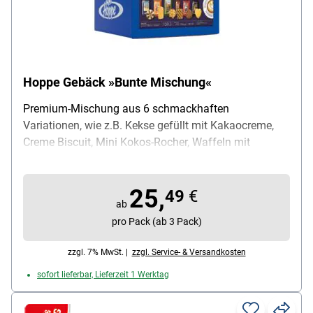
Hoppe Gebäck »Bunte Mischung«
Premium-Mischung aus 6 schmackhaften
Variationen, wie z.B. Kekse gefüllt mit Kakaocreme,
Creme Biscuit, Mini Kokos-Rocher, Waffeln mit
Kaffeecreme, Choco-Chip-Kekse und Butterkekse in
verschiedenen Formen, Inhalt pro Pack: 150 Stück,
25,
Gewicht: 1226 g, Lieferumfang: 1 Karton mit 150
49
€
ab
einzeln verpackten Keksen (gesamt: 1226 g)
pro Pack (ab 3 Pack)
zzgl. 7% MwSt. |
zzgl. Service- & Versandkosten
sofort lieferbar, Lieferzeit 1 Werktag