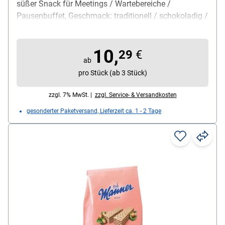
süßer Snack für Meetings / Wartebereiche /
Pausenbuffet, Geschmack: traditionell / schokoladig /
Schokostückchen, Konsistenz: saftig-locker,
Portionsgröße: 14 g pro Stück, Verpackung: einzeln
10,
verpackt im Karton, Gesamtgewicht: 840
29
€
ab
g,Lieferumfang: 1 Pack mit 60 Muffins à 14 g
pro Stück (ab 3 Stück)
zzgl. 7% MwSt. |
zzgl. Service- & Versandkosten
gesonderter Paketversand, Lieferzeit ca. 1 - 2 Tage