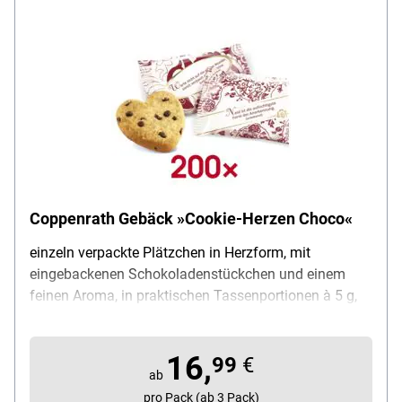
Coppenrath Gebäck »Cookie-Herzen Choco«
einzeln verpackte Plätzchen in Herzform, mit
eingebackenen Schokoladenstückchen und einem
feinen Aroma, in praktischen Tassenportionen à 5 g,
Inhalt pro Pack: 200 Stück, Lieferumfang: 1 Karton
mit 200 Keksen einzeln verpackt à 5 g (gesamt 1000
16,
g)
99
€
ab
pro Pack (ab 3 Pack)