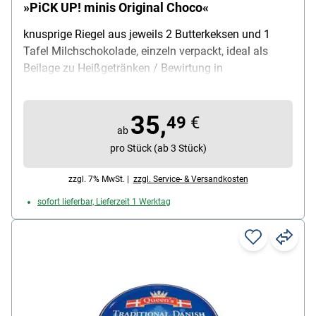
»PiCK UP! minis Original Choco«
knusprige Riegel aus jeweils 2 Butterkeksen und 1
Tafel Milchschokolade, einzeln verpackt, ideal als
Beilage zu Heißgetränken / Bewirtung in
Konferenzräumen / für Kantinen u. v. m. , in
mundgerechter Größe (B/L: 2,5 / 6 cm), Portionen:
35,
100 Stück, Inhalt: 100 x 10,6 g (gesamt 1060 g),
49
€
ab
Verpackung: in wiederverschließbarem
pro Stück (ab 3 Stück)
Kunststoffeimer, Lieferumfang: 1 Kunststoffeimer mit
100 Mini-Riegel à 10,6 g einzelnd verpackt (gesamt
zzgl. 7% MwSt. |
zzgl. Service- & Versandkosten
1060 g)
sofort lieferbar, Lieferzeit 1 Werktag