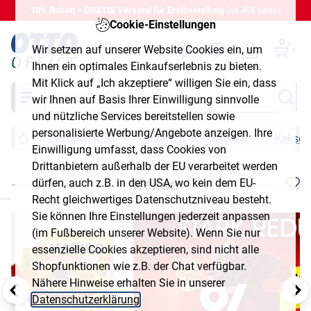
10% Rabatt + GRATIS Versand für Erstbestellung
(ab 49€ netto)
Cookie-Einstellungen
0
Wir setzen auf unserer Website Cookies ein, um
Ihnen ein optimales Einkaufserlebnis zu bieten.
Mit Klick auf „Ich akzeptiere“ willigen Sie ein, dass
Suche
wir Ihnen auf Basis Ihrer Einwilligung sinnvolle
und nützliche Services bereitstellen sowie
personalisierte Werbung/Angebote anzeigen. Ihre
Lebensmittel
Gebäck & Süßigkeiten
Kekse
Einwilligung umfasst, dass Cookies von
Drittanbietern außerhalb der EU verarbeitet werden
Kekse
dürfen, auch z.B. in den USA, wo kein dem EU-
chließen
Recht gleichwertiges Datenschutzniveau besteht.
Sie können Ihre Einstellungen jederzeit anpassen
(im Fußbereich unserer Website). Wenn Sie nur
essenzielle Cookies akzeptieren, sind nicht alle
Shopfunktionen wie z.B. der Chat verfügbar.
Nähere Hinweise erhalten Sie in unserer
Datenschutzerklärung
.