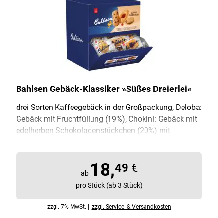
Bahlsen Gebäck-Klassiker »Süßes Dreierlei«
drei Sorten Kaffeegebäck in der Großpackung, Deloba:
Gebäck mit Fruchtfüllung (19%), Chokini: Gebäck mit
edelherben Schokoladenstückchen (20%) mit
Orangengeschmack und Hit minis: Keks mit
Kakaocreme-Füllung (27%), durch Einzelverpackungen
18,
sind die Kekse in der Großpackung lange haltbar,
49
€
ab
praktisches Theken-Display mit ausklappbarer
pro Stück (ab 3 Stück)
Öffnung, Inhalt: 150 Stück, Lieferumfang: 1 Karton
mit 150 einzeln verpackten Keksen (gesamt 988 g)
zzgl. 7% MwSt. |
zzgl. Service- & Versandkosten