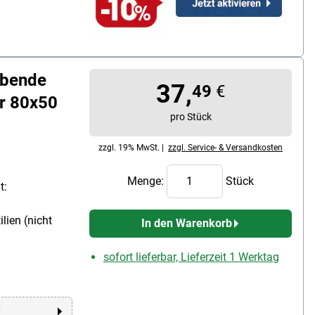
ebende
37,
49
€
er 80x50
pro Stück
zzgl. 19% MwSt. |
zzgl. Service- & Versandkosten
Menge:
Stück
t:
lien (nicht
In den Warenkorb
sofort lieferbar, Lieferzeit 1 Werktag
r