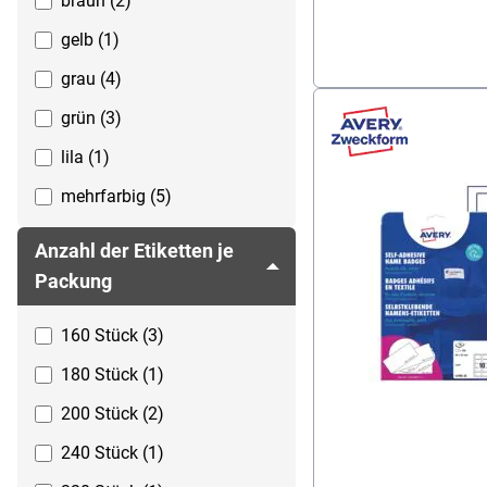
braun (2)
gelb (1)
grau (4)
grün (3)
lila (1)
mehrfarbig (5)
rot (5)
Anzahl der Etiketten je
schwarz (12)
Packung
silberfarben (7)
160 Stück (3)
transparent (56)
180 Stück (1)
weiß (30)
200 Stück (2)
240 Stück (1)