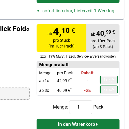
sofort lieferbar, Lieferzeit 1 Werktag
ick Fold«
4,
10
€
40,
99
€
ab
ab
pro Stück
pro 10er-Pack
(im 10er-Pack)
(ab 3 Pack)
zzgl. 19% MwSt. |
zzgl. Service- & Versandkosten
Mengenrabatt
Menge
pro Pack
Rabatt
1x
*
ab 1x
42,99 €
-
3x
*
ab 3x
40,99 €
-5%
Menge:
Pack
In den Warenkorb