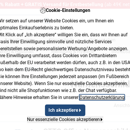
% Rabatt + GRATIS Versand für Erstbestellung
(ab 49€ net
Cookie-Einstellungen
ir setzen auf unserer Website Cookies ein, um Ihnen ein
ptimales Einkaufserlebnis zu bieten.
it Klick auf „Ich akzeptiere“ willigen Sie ein, dass wir Ihnen auf
Schreibwaren
Bürotechnik
Präsentation
asis Ihrer Einwilligung sinnvolle und nützliche Services
ereitstellen sowie personalisierte Werbung/Angebote anzeigen.
ering & Haushalt
Reinigung & Hygiene
Betriebs
hre Einwilligung umfasst, dass Cookies von Drittanbietern
ußerhalb der EU verarbeitet werden dürfen, auch z.B. in den USA
erkstatt & Baumarkt
Namensschilder
o kein dem EU-Recht gleichwertiges Datenschutzniveau besteht
adcrumb Flyout Button 2
Breadcrumb Flyout Button 3
ie können Ihre Einstellungen jederzeit anpassen (im Fußbereich
Namensschild
nserer Website). Wenn Sie nur essenzielle Cookies akzeptieren,
ind nicht alle Shopfunktionen wie z.B. der Chat verfügbar.
ähere Hinweise erhalten Sie in unserer
Datenschutzerklärung
.
Ansicht
Ich akzeptiere
Nur essenzielle Cookies akzeptieren