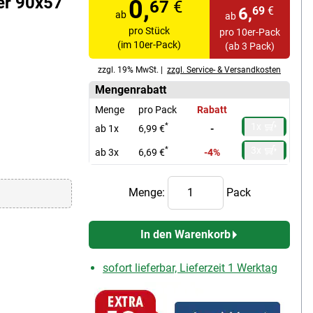
er 90x57
0,
67
€
6,
69
€
ab
ab
pro Stück
pro 10er-Pack
(im 10er-Pack)
(ab 3 Pack)
zzgl. 19% MwSt. |
zzgl. Service- & Versandkosten
Mengenrabatt
Menge
pro Pack
Rabatt
1x
*
ab 1x
6,99 €
-
3x
*
ab 3x
6,69 €
-4%
Menge:
Pack
In den Warenkorb
sofort lieferbar, Lieferzeit 1 Werktag