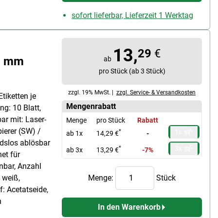
sofort lieferbar, Lieferzeit 1 Werktag
13,
29
€
0 mm
ab
pro Stück (ab 3 Stück)
zzgl. 19% MwSt. |
zzgl. Service- & Versandkosten
tiketten je
Mengenrabatt
ng: 10 Blatt,
ar mit: Laser-
Menge
pro Stück
Rabatt
ierer (SW) /
1x
*
ab 1x
14,29 €
-
ndslos ablösbar
3x
*
ab 3x
13,29 €
-7%
net für
nnbar, Anzahl
 weiß,
Menge:
Stück
: Acetatseide,
n
In den Warenkorb