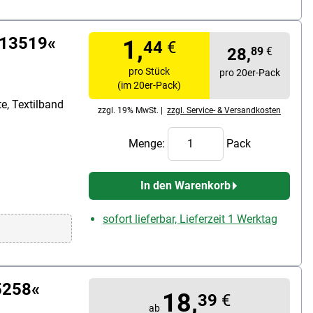
813519«
1,
44
€
28,
89
€
pro Stück
pro 20er-Pack
(im 20er-Pack)
e, Textilband
zzgl. 19% MwSt. |
zzgl. Service- & Versandkosten
Menge:
Pack
In den Warenkorb
sofort lieferbar, Lieferzeit 1 Werktag
5258«
18,
39
€
ab