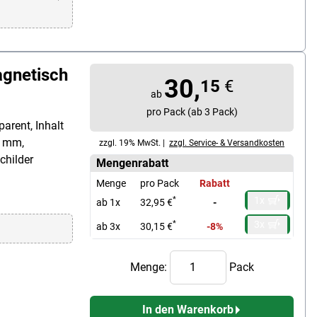
gnetisch
30,
15
€
ab
pro Pack (ab 3 Pack)
arent, Inhalt
0 mm,
zzgl. 19% MwSt. |
zzgl. Service- & Versandkosten
childer
Mengenrabatt
Menge
pro Pack
Rabatt
1x
*
ab 1x
32,95 €
-
3x
*
ab 3x
30,15 €
-8%
Menge:
Pack
In den Warenkorb