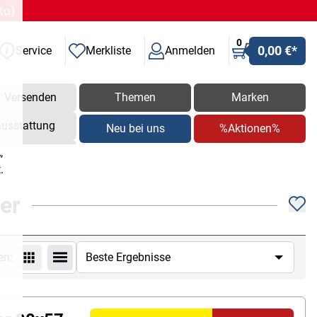
to)
0
0,00 €
*
Service
Merkliste
Anmelden
Versenden
Themen
Marken
ausstattung
Neu bei uns
%Aktionen%
,
.
er
en: