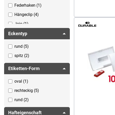
Federhaken (1)
Hängeclip (4)
Jojo (1)
Karabiner (12)
Eckentyp
Karabinerhaken (1)
rund (5)
Kombiklemme (8)
spitz (2)
Kombiklemme (Clip +
Nadel) (1)
Etiketten-Form
kombinierbar mit Clip,
oval (1)
Textilband oder Ausweisjojo
(1)
rechteckig (5)
Krokoklemme (2)
rund (2)
Lochausstanzung zur
Hafteigenschaft
Verwendung mit