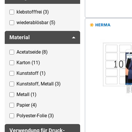
Ausweishalter / Clip /
Textilband (1)
klebstofffrei (3)
Magnet (27)
wiederablösbar (5)
Nadel (1)
Material
ohne (2)
Acetatseide (8)
Textilband (7)
Karton (11)
wahlweise mit Kette,
Textilband mit
Kunststoff (1)
Karabinerhaken oder
Kunststoff, Metall (3)
Ausweishalter (1)
Metall (1)
Wellennadel (2)
Papier (4)
zum Anklemmen (1)
Polyester-Folie (3)
Recycling-PET (9)
Verwendung für Druck-