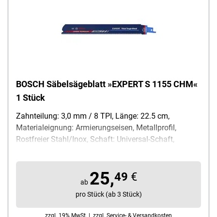
BOSCH Säbelsägeblatt »EXPERT S 1155 CHM«
1 Stück
Zahnteilung: 3,0 mm / 8 TPI, Länge: 22.5 cm,
Materialeignung: Armierungseisen, Metallprofil,
Rostfreier Stahl/Inox, Schaft: Universal-Schaft,
Material Sägeblatt: HM, Inhalt pro Pack: 1 Stück
25,
49
€
ab
pro Stück (ab 3 Stück)
zzgl. 19% MwSt. |
zzgl. Service- & Versandkosten