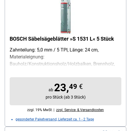
BOSCH Säbelsägeblätter »S 1531 L« 5 Stück
Zahnteilung: 5,0 mm / 5 TPI, Länge: 24 cm,
Materialeignung:
Bauholz/Konstruktionsholz/Holzbalken, Brennholz,
Grünholz, Weichholz, Schaft: Universal-Schaft,
Material Sägeblatt: HCS, Inhalt pro Pack: 5 Stück
23,
49
€
ab
pro Stück (ab 3 Stück)
zzgl. 19% MwSt. |
zzgl. Service- & Versandkosten
gesonderter Paketversand, Lieferzeit ca. 1 - 2 Tage