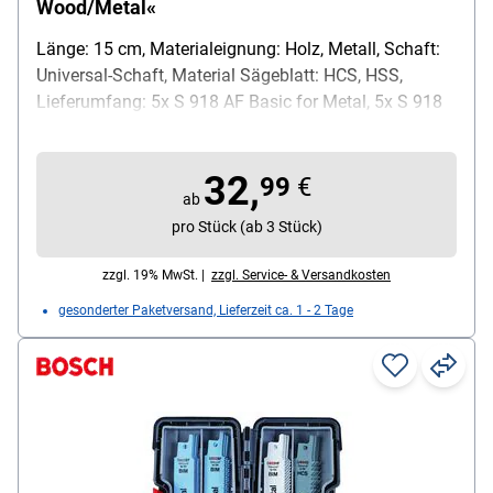
Wood/Metal«
Länge: 15 cm, Materialeignung: Holz, Metall, Schaft:
Universal-Schaft, Material Sägeblatt: HCS, HSS,
Lieferumfang: 5x S 918 AF Basic for Metal, 5x S 918
BF Basic for Metal, 5x S 617 K Basic for Wood
32,
99
€
ab
pro Stück (ab 3 Stück)
zzgl. 19% MwSt. |
zzgl. Service- & Versandkosten
gesonderter Paketversand, Lieferzeit ca. 1 - 2 Tage