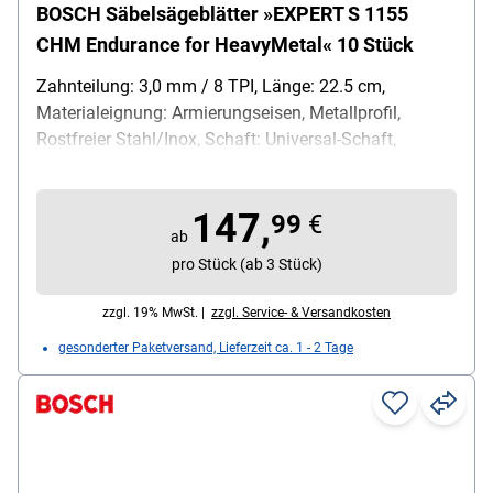
BOSCH Säbelsägeblätter »EXPERT S 1155
CHM Endurance for HeavyMetal« 10 Stück
Zahnteilung: 3,0 mm / 8 TPI, Länge: 22.5 cm,
Materialeignung: Armierungseisen, Metallprofil,
Rostfreier Stahl/Inox, Schaft: Universal-Schaft,
Material Sägeblatt: Carbide, Besonderheiten: dickeres
Blatt für zusätzliche Robustheit und Stabilität /
147,
saubere Führung möglich / für schwere Arbeiten
99
€
ab
geeignet, Inhalt pro Pack: 10 Stück
pro Stück (ab 3 Stück)
zzgl. 19% MwSt. |
zzgl. Service- & Versandkosten
gesonderter Paketversand, Lieferzeit ca. 1 - 2 Tage