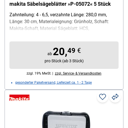
makita Säbelsägeblätter »P-05072« 5 Stück
Zahnteilung: 4 - 6,5, verzahnte Länge: 280,0 mm,
Länge: 30 cm, Materialeignung: Grünholz, Schaft:
Makita-Schaft, Material Sägeblatt: HCS,
Besonderheiten: empfohlene Materialstärke: max. 250
mm / Verzahnung: Zähne gefräst und geschränkt,
20,
Inhalt pro Pack: 5 Stück
49
€
ab
pro Stück (ab 3 Stück)
zzgl. 19% MwSt. |
zzgl. Service- & Versandkosten
gesonderter Paketversand, Lieferzeit ca. 1 - 2 Tage