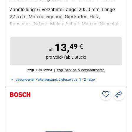
Zahnteilung: 6, verzahnte Länge: 205,0 mm, Länge:
22.5 cm, Materialeignung: Gipskarton, Holz,
Kunststoff, Schaft: Makita-Schaft, Material Sägeblatt:
HCS, Besonderheiten: Empfohlene Materialstärke: 6,0 -
175,0 mm; Verzahnung: Zähne kreuzgeschliffen und
13,
geschränkt, Inhalt pro Pack: 5 Stück
49
€
ab
pro Stück (ab 3 Stück)
zzgl. 19% MwSt. |
zzgl. Service- & Versandkosten
gesonderter Paketversand, Lieferzeit ca. 1 - 2 Tage