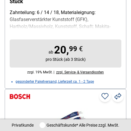
Stück
Zahnteilung: 6 / 14 / 18, Materialeignung:
Glasfaserverstärkter Kunststoff (GFK),
Hartholz/Massivholz, Kunststoff, Schaft: Makita-
Schaft, Material Sägeblatt: HCS, BIM, Besonderheiten:
3 Längen: 150,0 / 200,0 / 300,0 mm, Inhalt pro Pack:
20,
5 Stück
99
€
ab
pro Stück (ab 3 Stück)
zzgl. 19% MwSt. |
zzgl. Service- & Versandkosten
gesonderter Paketversand, Lieferzeit ca. 1 - 2 Tage
Privatkunde / Geschäftskunde
Privatkunde
Geschäftskunde
* Alle Preise zzgl. MwSt.