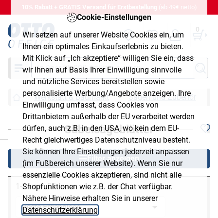
10% Rabatt + GRATIS Versand für Erstbestellung
(ab 49€ netto)
Cookie-Einstellungen
0
Wir setzen auf unserer Website Cookies ein, um
Ihnen ein optimales Einkaufserlebnis zu bieten.
Mit Klick auf „Ich akzeptiere“ willigen Sie ein, dass
Suche
wir Ihnen auf Basis Ihrer Einwilligung sinnvolle
und nützliche Services bereitstellen sowie
personalisierte Werbung/Angebote anzeigen. Ihre
Werkstatt & Baumarkt
Sägen und Zubehör
Einwilligung umfasst, dass Cookies von
Drittanbietern außerhalb der EU verarbeitet werden
Säbelsägeblätter
dürfen, auch z.B. in den USA, wo kein dem EU-
chließen
Recht gleichwertiges Datenschutzniveau besteht.
Sie können Ihre Einstellungen jederzeit anpassen
Filter anzeigen
(im Fußbereich unserer Website). Wenn Sie nur
essenzielle Cookies akzeptieren, sind nicht alle
1-24 von 55
Shopfunktionen wie z.B. der Chat verfügbar.
Nähere Hinweise erhalten Sie in unserer
Datenschutzerklärung
.