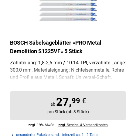
BOSCH Säbelsägeblätter »PRO Metal
Demolition S1225VF« 5 Stück
Zahnteilung: 1,8-2,6 mm / 10-14 TPI, verzahnte Länge:
300,0 mm, Materialeignung: Nichteisenmetalle, Rohre
und Profile aus Metall, Schaft: Universal-Schaft,
Material Sägeblatt: BIM, Inhalt pro Pack: 5 Stück
27,
99
€
ab
pro Stück (ab 3 Stück)
zzgl. 19% MwSt. |
zzgl. Service- & Versandkosten
gesonderter Paketversand, Lieferzeit ca. 1 - 2 Tage