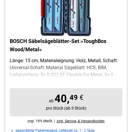
BOSCH Säbelsägeblätter-Set »ToughBox
Wood/Metal«
Länge: 15 cm, Materialeignung: Holz, Metall, Schaft:
Universal-Schaft, Material Sägeblatt: HCS, BIM,
Lieferumfang: 5x S 922 EF Flexible for Metal, 5x S
922 BF Flexible for Metal, 5x S 922 HF Flexible for
Wood and Metal, 5x S 644 D Top for Wood
40,
49
€
ab
pro Stück (ab 3 Stück)
zzgl. 19% MwSt. |
zzgl. Service- & Versandkosten
gesonderter Paketversand, Lieferzeit ca. 1 - 2 Tage