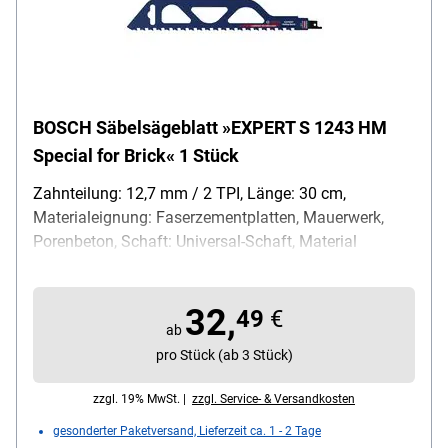
BOSCH Säbelsägeblatt »EXPERT S 1243 HM
Special for Brick« 1 Stück
Zahnteilung: 12,7 mm / 2 TPI, Länge: 30 cm,
Materialeignung: Faserzementplatten, Mauerwerk,
Porenbeton, Schaft: Universal-Schaft, Material
Sägeblatt: Carbide, Inhalt pro Pack: 1 Stück
32,
49
€
ab
pro Stück (ab 3 Stück)
zzgl. 19% MwSt. |
zzgl. Service- & Versandkosten
gesonderter Paketversand, Lieferzeit ca. 1 - 2 Tage