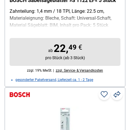
BOSCH Säbelsägeblätter »S 1122 EF« 5 Stück
Zahnteilung: 1,4 mm / 18 TPI, Länge: 22.5 cm,
Materialeignung: Bleche, Schaft: Universal-Schaft,
Material Sägeblatt: BIM, Inhalt pro Pack: 5 Stück
22,
49
€
ab
pro Stück (ab 3 Stück)
zzgl. 19% MwSt. |
zzgl. Service- & Versandkosten
gesonderter Paketversand, Lieferzeit ca. 1 - 2 Tage