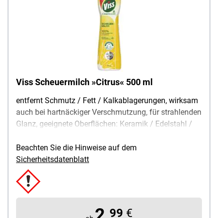
Viss Scheuermilch »Citrus« 500 ml
entfernt Schmutz / Fett / Kalkablagerungen, wirksam
auch bei hartnäckiger Verschmutzung, für strahlenden
Glanz, geeignete Oberflächen: Keramik / Edelstahl /
Emaille / Kunststoff / Glaskeramik, mit natürlichen
Reinigungspartikeln, verwendar auf Flächen mit
Beachten Sie die Hinweise auf dem
Lebensmittelkontakt, pflegt die Oberflächen,
Sicherheitsdatenblatt
Anwendung: mit feuchtem Tuch oder Schwamm
auftragen / reinigen / mit Wasser abspülen,
Duftrichtung: Zitrus, Besonderheiten: 100% natürliche
Reinigungspartikel / Flaschenkörper 100% recyclebar
2,
99
€
/ Flaschenkörper aus 50% Recyclingplastik, Inhalt: