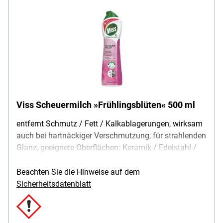
Viss Scheuermilch »Frühlingsblüten« 500 ml
entfernt Schmutz / Fett / Kalkablagerungen, wirksam
auch bei hartnäckiger Verschmutzung, für strahlenden
Glanz, geeignete Oberflächen: Keramik / Edelstahl /
Emaille / Kunststoff / Glaskeramik, mit natürlichen
Reinigungspartikeln, verwendar auf Flächen mit
Beachten Sie die Hinweise auf dem
Lebensmittelkontakt, pflegt die Oberflächen,
Sicherheitsdatenblatt
Anwendung: mit feuchtem Tuch oder Schwamm
auftragen / reinigen / mit Wasser abspülen,
Duftrichtung: Frühlingsblüte, Besonderheiten: 100%