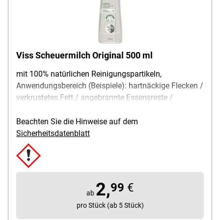
Viss Scheuermilch Original 500 ml
mit 100% natürlichen Reinigungspartikeln,
Anwendungsbereich (Beispiele): hartnäckige Flecken /
verkrustetes Fett / angebrannte Essensreste /
Kalkrückstände, Besonderheiten: Flaschenkörper aus
50% recyceltem Plastik (ohne Deckel und Etikett),
Beachten Sie die Hinweise auf dem
Duftrichtung: Meeresbrise-Duft, Inhalt: 500 ml,
Sicherheitsdatenblatt
Lieferumfang: 1 Flasche, 500 ml
2,
99
€
ab
pro Stück (ab 5 Stück)