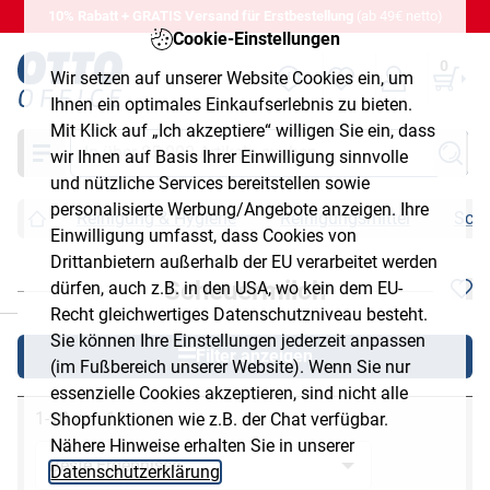
10% Rabatt + GRATIS Versand für Erstbestellung
(ab 49€ netto)
Cookie-Einstellungen
0
Wir setzen auf unserer Website Cookies ein, um
Ihnen ein optimales Einkaufserlebnis zu bieten.
Mit Klick auf „Ich akzeptiere“ willigen Sie ein, dass
Suche
wir Ihnen auf Basis Ihrer Einwilligung sinnvolle
und nützliche Services bereitstellen sowie
personalisierte Werbung/Angebote anzeigen. Ihre
Reinigung & Hygiene
Reinigungsmittel
Sche
Einwilligung umfasst, dass Cookies von
Drittanbietern außerhalb der EU verarbeitet werden
Scheuermilch
dürfen, auch z.B. in den USA, wo kein dem EU-
chließen
Recht gleichwertiges Datenschutzniveau besteht.
Sie können Ihre Einstellungen jederzeit anpassen
Filter anzeigen
(im Fußbereich unserer Website). Wenn Sie nur
essenzielle Cookies akzeptieren, sind nicht alle
1-10 von 10
Shopfunktionen wie z.B. der Chat verfügbar.
Nähere Hinweise erhalten Sie in unserer
Datenschutzerklärung
.