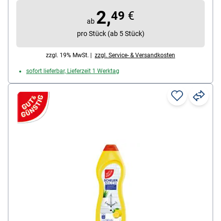
natürliche Reinigungspartikel / Flaschenkörper 100%
2,
49
€
recyclebar / Flaschenkörper aus 50% Recyclingplastik,
ab
Inhalt: 500 ml, Lieferumfang: 1 Flasche Scheuermilch
pro Stück (ab 5 Stück)
zzgl. 19% MwSt. |
zzgl. Service- & Versandkosten
sofort lieferbar, Lieferzeit 1 Werktag