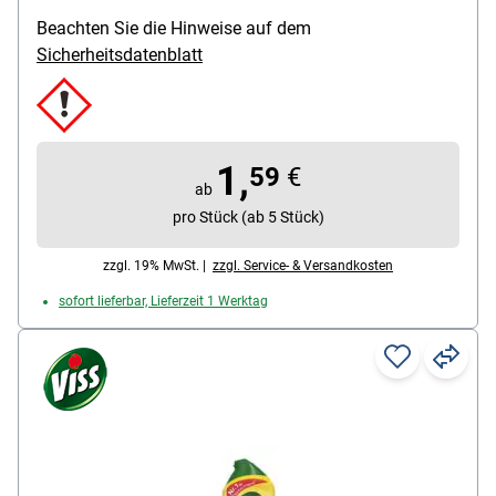
ohne Kratzer, Anwendungsgebiete: ideal für Edelstahl
/ Emaille / Keramik / Armaturen, Duftrichtung: Zitrone,
Beachten Sie die Hinweise auf dem
Farbe: weiß, Inhalt: 750 ml
Sicherheitsdatenblatt
1,
59
€
ab
pro Stück (ab 5 Stück)
zzgl. 19% MwSt. |
zzgl. Service- & Versandkosten
sofort lieferbar, Lieferzeit 1 Werktag