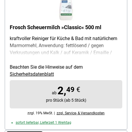
Frosch Scheuermilch »Classic« 500 ml
kraftvoller Reiniger für Küche & Bad mit natürlichem
Marmormehl, Anwendung: fettlösend / gegen
Verkrustungen und Kalk / auf Keramik / Emaille /
Edelstahl / Glasoberflächen / Elektro- und
Glaskeramikkochflächen, Eigenschaften: über 70%
Beachten Sie die Hinweise auf dem
fettlösende Tenside aus Raps / besonders haut- und
Sicherheitsdatenblatt
materialfreundlich, Inhalt pro Flasche: 500 ml
2,
49
€
ab
pro Stück (ab 5 Stück)
zzgl. 19% MwSt. |
zzgl. Service- & Versandkosten
sofort lieferbar, Lieferzeit 1 Werktag