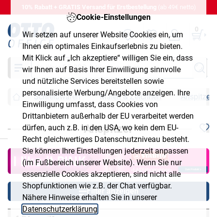
10% Rabatt + GRATIS Versand für Erstbestellung
(ab 49€ netto)
Cookie-Einstellungen
0
Wir setzen auf unserer Website Cookies ein, um
Ihnen ein optimales Einkaufserlebnis zu bieten.
Mit Klick auf „Ich akzeptiere“ willigen Sie ein, dass
Suche
wir Ihnen auf Basis Ihrer Einwilligung sinnvolle
und nützliche Services bereitstellen sowie
personalisierte Werbung/Angebote anzeigen. Ihre
Schreibwaren
Malen & Zeichnen
Anspitzer
Einwilligung umfasst, dass Cookies von
Drittanbietern außerhalb der EU verarbeitet werden
Anspitzer
dürfen, auch z.B. in den USA, wo kein dem EU-
chließen
Recht gleichwertiges Datenschutzniveau besteht.
Sie können Ihre Einstellungen jederzeit anpassen
(im Fußbereich unserer Website). Wenn Sie nur
essenzielle Cookies akzeptieren, sind nicht alle
Shopfunktionen wie z.B. der Chat verfügbar.
Filter anzeigen
Nähere Hinweise erhalten Sie in unserer
Datenschutzerklärung
.