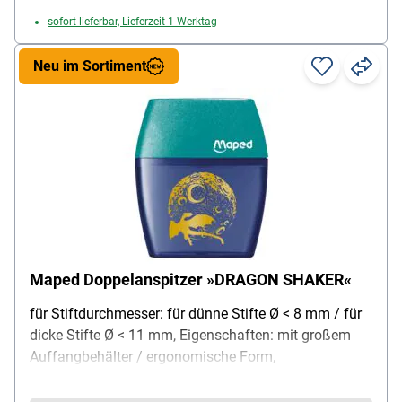
sofort lieferbar, Lieferzeit 1 Werktag
Neu im Sortiment
Maped Doppelanspitzer »DRAGON SHAKER«
für Stiftdurchmesser: für dünne Stifte Ø < 8 mm / für
dicke Stifte Ø < 11 mm, Eigenschaften: mit großem
Auffangbehälter / ergonomische Form,
Besonderheiten: mit DRAGON Motiv bedruckt,
Material: Kunststoff, Lieferumfang: 1 Doppelanspitzer