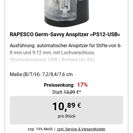
RAPESCO Germ-Savvy Anspitzer »PS12-USB«
Ausführung: automatischer Anspitzer für Stifte von 6-
8 mm und 9-12 mm, mit Lochverschluss,
Stromversorgung: USB / Batterie (4x AA),
auswechselbare Spitzer, transparenter
Auffangbehälter aus Kunststoff, Farbe: schwarz /
Maße (B/T/H): 7,2/8,4/7,6 cm
transparent, Maße (B/T/H): 7,2 / 8,4 / 7,6 cm,
17%
Preissenkung
:
Lieferumfang: Bleistiftspitzmaschine, 2 Ersatzklingen,
Statt
13,09
€*
USB-Kabel
10,
89
€
pro Stück
zzgl. 19% MwSt. |
zzgl. Service- & Versandkosten