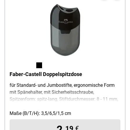
Faber-Castell Doppelspitzdose
für Standard- und Jumbostifte, ergonomische Form
mit Spänehalter, mit Sicherheitsschraube,
Spitzenform: spitz-lang, Stiftdurchmesser: 8 - 11 mm,
Material: Kunststoff, Maße (B/T/H): 35 / 65 / 15 mm,
Lieferumfang:
Maße (B/T/H): 3,5/6,5/1,5 cm
2,
19
€