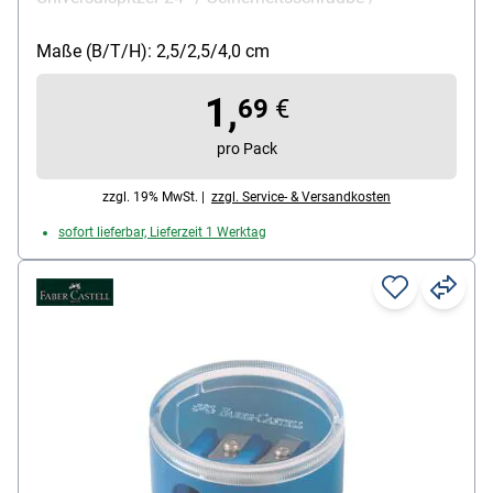
durchsichtiger Behälter / mit Deckel, Farben: blau /
rosa / transparent, Lieferumfang: 2 Spitzdosen
Maße (B/T/H): 2,5/2,5/4,0 cm
1,
69
€
pro Pack
zzgl. 19% MwSt. |
zzgl. Service- & Versandkosten
sofort lieferbar, Lieferzeit 1 Werktag