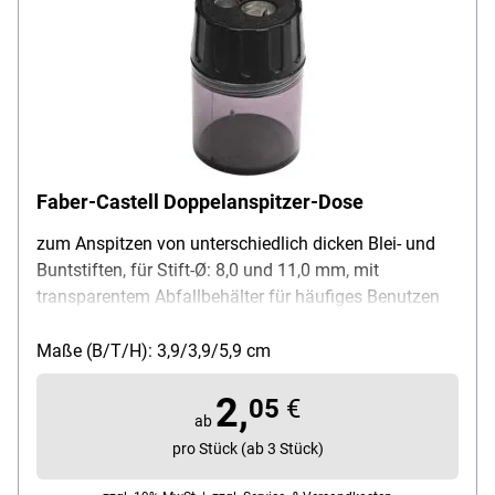
Faber-Castell Doppelanspitzer-Dose
zum Anspitzen von unterschiedlich dicken Blei- und
Buntstiften, für Stift-Ø: 8,0 und 11,0 mm, mit
transparentem Abfallbehälter für häufiges Benutzen
ohne Entleeren, Form: rund, Öffnen und Schließen des
Behälters über Schraubverschluss, Maße (Ø/H):
Maße (B/T/H): 3,9/3,9/5,9 cm
3,9/5,9 cm, Material (Behälter/Spitzer): Acryl / Metall,
2,
Farbe: transparent-schwarz
05
€
ab
pro Stück (ab 3 Stück)