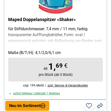
Maped Doppelanspitzer »Shaker«
für Stiftdurchmesser: 7,4 mm / 11 mm, farbig
transparenter Aufffangbehälter, Form: oval /
ergonomisch geformt, mit Abflachung am Boden zum
Hinstellen, Spitzenform: spitz-lang, Material Spitzer /
Behälter (Kunststoff), Farbe: blau / rosa / grün (nicht
Maße (B/T/H): 4,1/2,0/6,1 cm
frei wählbar / Lieferung erfolgt nach Zufallsprinzip),
1,
Lieferumfang: 1 Doppelanspitzerdose
69
€
ab
pro Stück (ab 3 Stück)
zzgl. 19% MwSt. |
zzgl. Service- & Versandkosten
sofort lieferbar, Lieferzeit 1 Werktag
Neu im Sortiment