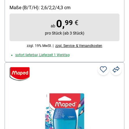
verschließbarer Deckel zum sicheren Transport ohne
Spitzabfall in der Tasche, Farbe: schwarz, rot, Maße
Maße (B/T/H): 2,6/2,2/4,3 cm
(B/T/H): 2,5/2,2/4,3 cm, Inhalt pro Pack: 1 Stück
0,
99
€
ab
pro Stück (ab 3 Stück)
zzgl. 19% MwSt. |
zzgl. Service- & Versandkosten
sofort lieferbar, Lieferzeit 1 Werktag