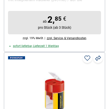
Spitzlöcher aufsteckbar gegen Herausfallen von
Spitzabfall, Gehäuse: oval / schwarz + farbig, mit
2,
scharfen Messern für hochwertige Spitzqualität,
85
€
ab
Material Gehäuse: Kunststoff, Farbe nicht wählbar
pro Stück (ab 3 Stück)
(Lieferung erfolgt nach Zufallsprinzip), Inhalt pro
Pack: 1 Stück
zzgl. 19% MwSt. |
zzgl. Service- & Versandkosten
sofort lieferbar, Lieferzeit 1 Werktag