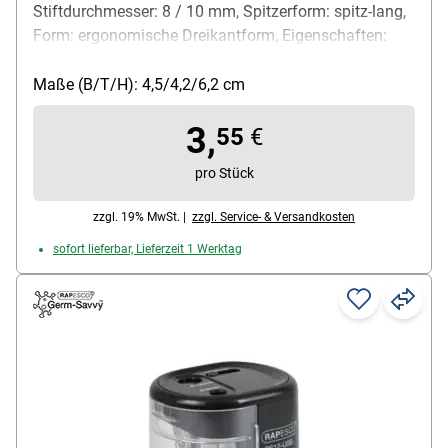
Stiftdurchmesser: 8 / 10 mm, Spitzerform: spitz-lang,
Form: ergonomische Dreikantform, Eigenschaften:
großer Spänebehälter / Lochverschluss / Gripdesign
mit Noppen, für Blei- und Buntstifte (Standard und
Maße (B/T/H): 4,5/4,2/6,2 cm
Jumbo), Material: Kunststoff, Lieferumfang: 1x
3,
Dosenanspitzer
55
€
pro Stück
zzgl. 19% MwSt. |
zzgl. Service- & Versandkosten
sofort lieferbar, Lieferzeit 1 Werktag