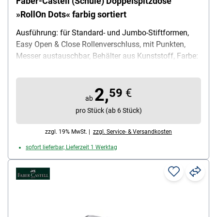
Faber-Castell (Schule) Doppelspitzdose
»RollOn Dots« farbig sortiert
Ausführung: für Standard- und Jumbo-Stiftformen,
Easy Open & Close Rollenverschluss, mit Punkten,
Messer austauschbar, Behälter aus Kunststoff, Farbe:
blau / schwarz (zufällige Farbvariante), Lieferumfang:
1x Doppelspitzdose
2,
59
€
ab
pro Stück (ab 6 Stück)
zzgl. 19% MwSt. |
zzgl. Service- & Versandkosten
sofort lieferbar, Lieferzeit 1 Werktag