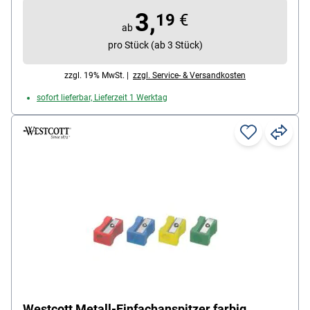
Sechskantschaft / Dreikantschaft, Farbe: blau,
3,
Material Spitzer: Metall, Material Behälter /
19
€
ab
Verschluss: Kunststoff mit Recycling-Anteil,
pro Stück (ab 3 Stück)
Lieferumfang: 1 Dreifachanspitzer
zzgl. 19% MwSt. |
zzgl. Service- & Versandkosten
sofort lieferbar, Lieferzeit 1 Werktag
Westcott Metall-Einfachanspitzer farbig