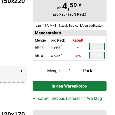
l 150x220
4,
59
€
ab
pro Pack (ab 3 Pack)
zzgl. 19% MwSt. |
zzgl. Service- & Versandkosten
Mengenrabatt
Menge
pro Pack
Rabatt
1x
*
ab 1x
4,99 €
-
3x
*
ab 3x
4,59 €
-8%
Menge:
Pack
r
In den Warenkorb
sofort lieferbar, Lieferzeit 1 Werktag
l 120x170