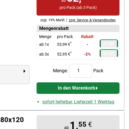
ab
pro Pack (ab 3 Pack)
zzgl. 19% MwSt. |
zzgl. Service- & Versandkosten
Mengenrabatt
Menge
pro Pack
Rabatt
1x
*
ab 1x
53,99 €
-
3x
*
ab 3x
52,95 €
-2%
Menge:
Pack
r
In den Warenkorb
sofort lieferbar, Lieferzeit 1 Werktag
 80x120
1,
55
€
ab