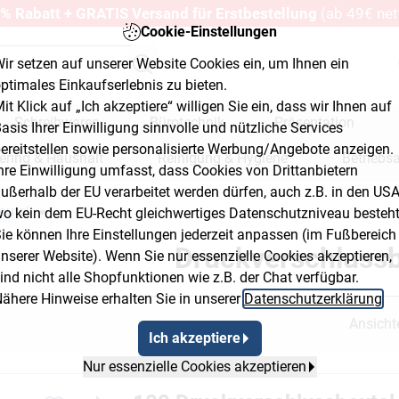
% Rabatt + GRATIS Versand für Erstbestellung
(ab 49€ net
Cookie-Einstellungen
ir setzen auf unserer Website Cookies ein, um Ihnen ein
ptimales Einkaufserlebnis zu bieten.
it Klick auf „Ich akzeptiere“ willigen Sie ein, dass wir Ihnen auf
Schreibwaren
Bürotechnik
Präsentation
asis Ihrer Einwilligung sinnvolle und nützliche Services
ereitstellen sowie personalisierte Werbung/Angebote anzeigen.
ering & Haushalt
Reinigung & Hygiene
Betriebs
hre Einwilligung umfasst, dass Cookies von Drittanbietern
ußerhalb der EU verarbeitet werden dürfen, auch z.B. in den USA
erkstatt & Baumarkt
eutel
o kein dem EU-Recht gleichwertiges Datenschutzniveau besteht
on 2
Breadcrumb Flyout Button 3
ie können Ihre Einstellungen jederzeit anpassen (im Fußbereich
Druckverschlussb
nserer Website). Wenn Sie nur essenzielle Cookies akzeptieren,
ind nicht alle Shopfunktionen wie z.B. der Chat verfügbar.
ähere Hinweise erhalten Sie in unserer
Datenschutzerklärung
.
Ansicht
Ich akzeptiere
Nur essenzielle Cookies akzeptieren