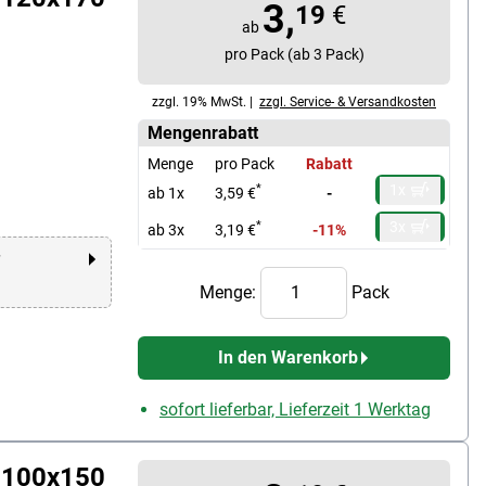
3,
19
€
ab
pro Pack (ab 3 Pack)
zzgl. 19% MwSt. |
zzgl. Service- & Versandkosten
Mengenrabatt
Menge
pro Pack
Rabatt
1x
*
ab 1x
3,59 €
-
3x
*
ab 3x
3,19 €
-11%
r
Menge:
Pack
In den Warenkorb
sofort lieferbar, Lieferzeit 1 Werktag
l 100x150