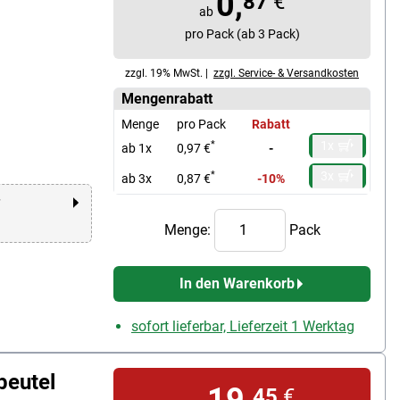
0,
87
€
ab
pro Pack (ab 3 Pack)
zzgl. 19% MwSt. |
zzgl. Service- & Versandkosten
Mengenrabatt
Menge
pro Pack
Rabatt
1x
*
ab 1x
0,97 €
-
3x
*
ab 3x
0,87 €
-10%
r
Menge:
Pack
In den Warenkorb
sofort lieferbar, Lieferzeit 1 Werktag
beutel
19,
45
€