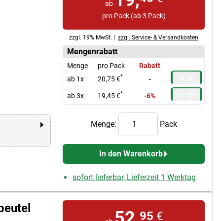
ab
pro Pack (ab 3 Pack)
zzgl. 19% MwSt. |
zzgl. Service- & Versandkosten
Mengenrabatt
Menge
pro Pack
Rabatt
1x
*
ab 1x
20,75 €
-
3x
*
ab 3x
19,45 €
-6%
Menge:
Pack
r
In den Warenkorb
sofort lieferbar, Lieferzeit 1 Werktag
beutel
52,
95
€