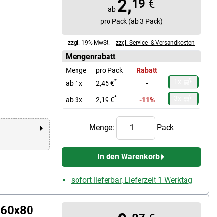
2,
19
€
ab
pro Pack (ab 3 Pack)
zzgl. 19% MwSt. |
zzgl. Service- & Versandkosten
Mengenrabatt
Menge
pro Pack
Rabatt
1x
*
ab 1x
2,45 €
-
3x
*
ab 3x
2,19 €
-11%
Menge:
Pack
r
In den Warenkorb
sofort lieferbar, Lieferzeit 1 Werktag
 60x80