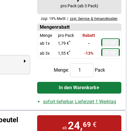
pro Pack (ab 3 Pack)
zzgl. 19% MwSt. |
zzgl. Service- & Versandkosten
Mengenrabatt
Menge
pro Pack
Rabatt
1x
*
ab 1x
1,79 €
-
3x
*
ab 3x
1,55 €
-13%
r
Menge:
Pack
In den Warenkorb
sofort lieferbar, Lieferzeit 1 Werktag
beutel
24,
69
€
ab