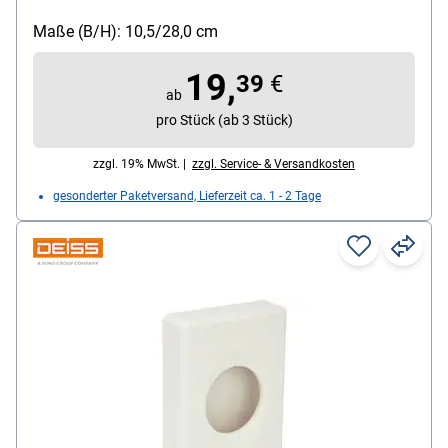
Maße (B/H): 10,5/28 cm, Lieferumfang: 1000
Hygienebeutel
Maße (B/H): 10,5/28,0 cm
19,
39
€
ab
pro Stück (ab 3 Stück)
zzgl. 19% MwSt. |
zzgl. Service- & Versandkosten
gesonderter Paketversand, Lieferzeit ca. 1 - 2 Tage