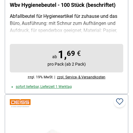
Wbv Hygienebeutel - 100 Stück (beschriftet)
Abfallbeutel für Hygieneartikel für zuhause und das
Büro, Ausführung: mit Schnur zum Aufhängen und
Aufdruck, für spenderbox geeignet, Material: Papier,
Farbe: naturweiß, Maße (B/H): 110x290 mm, Inhalt
pro Pack: 100 Stück
1,
69
€
ab
pro Pack (ab 2 Pack)
zzgl. 19% MwSt. |
zzgl. Service- & Versandkosten
sofort lieferbar, Lieferzeit 1 Werktag