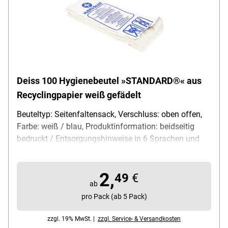
Deiss 100 Hygienebeutel »STANDARD®« aus
Recyclingpapier weiß gefädelt
Beuteltyp: Seitenfaltensack, Verschluss: oben offen,
Farbe: weiß / blau, Produktinformation: beidseitig
bedruckt / Entsorgungshinweise in 6 Sprachen und
mit Symbolen / zu 100 Stück gefädelt, Papiergewicht:
35 g/m², Maße (B/H): ca. 11 + 5 / 29 cm,
2,
Besonderheiten: 100% Recyclingpapier, Lieferumfang:
49
€
ab
100 Hygienebeutel
pro Pack (ab 5 Pack)
zzgl. 19% MwSt. |
zzgl. Service- & Versandkosten