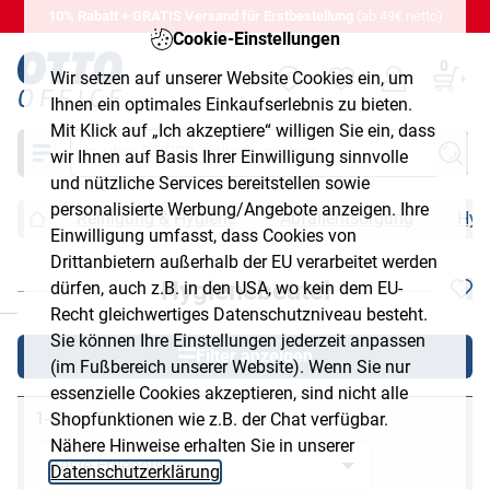
10% Rabatt + GRATIS Versand für Erstbestellung
(ab 49€ netto)
Cookie-Einstellungen
0
Wir setzen auf unserer Website Cookies ein, um
Ihnen ein optimales Einkaufserlebnis zu bieten.
Mit Klick auf „Ich akzeptiere“ willigen Sie ein, dass
Suche
wir Ihnen auf Basis Ihrer Einwilligung sinnvolle
und nützliche Services bereitstellen sowie
personalisierte Werbung/Angebote anzeigen. Ihre
Reinigung & Hygiene
Abfallentsorgung
Hyg
Einwilligung umfasst, dass Cookies von
Drittanbietern außerhalb der EU verarbeitet werden
Hygienebeutel
dürfen, auch z.B. in den USA, wo kein dem EU-
chließen
Recht gleichwertiges Datenschutzniveau besteht.
Sie können Ihre Einstellungen jederzeit anpassen
Filter anzeigen
(im Fußbereich unserer Website). Wenn Sie nur
essenzielle Cookies akzeptieren, sind nicht alle
1-6 von 6
Shopfunktionen wie z.B. der Chat verfügbar.
Nähere Hinweise erhalten Sie in unserer
Datenschutzerklärung
.