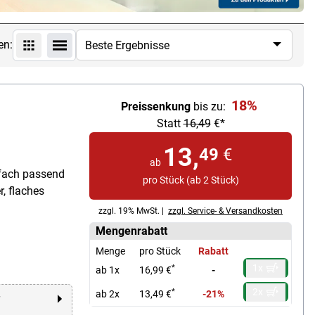
en:
18%
Preissenkung
bis zu:
Statt
16,49
€*
13,
49
€
ab
tfach passend
pro Stück (ab 2 Stück)
r, flaches
zzgl. 19% MwSt. |
zzgl. Service- & Versandkosten
Mengenrabatt
Menge
pro Stück
Rabatt
1x
*
ab 1x
16,99 €
-
2x
*
ab 2x
13,49 €
-21%
r