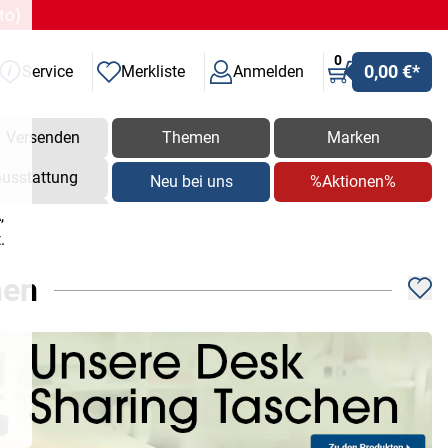
to)
0
0,00 €
*
Service
Merkliste
Anmelden
Versenden
Themen
Marken
ausstattung
Neu bei uns
%Aktionen%
,
.
hen