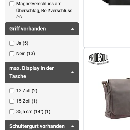
Magnetverschluss am
Überschlag, Reißverschluss
(1)
Reißverschluss (5)
Griff vorhanden
Reißverschluss,
Ja (5)
Magnetverschluss (2)
Nein (13)
Schnappverschluss (1)
Steckverschluss (1)
max. Display in der
Tasche
Überschlag mit
Klettverschluss (1)
12 Zoll (2)
15 Zoll (1)
35,5 cm (14") (1)
Schultergurt vorhanden