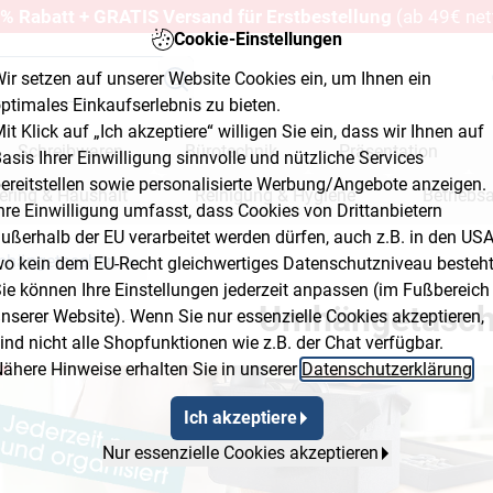
% Rabatt + GRATIS Versand für Erstbestellung
(ab 49€ net
Cookie-Einstellungen
ir setzen auf unserer Website Cookies ein, um Ihnen ein
ptimales Einkaufserlebnis zu bieten.
it Klick auf „Ich akzeptiere“ willigen Sie ein, dass wir Ihnen auf
Schreibwaren
Bürotechnik
Präsentation
asis Ihrer Einwilligung sinnvolle und nützliche Services
ereitstellen sowie personalisierte Werbung/Angebote anzeigen.
ering & Haushalt
Reinigung & Hygiene
Betriebs
hre Einwilligung umfasst, dass Cookies von Drittanbietern
ußerhalb der EU verarbeitet werden dürfen, auch z.B. in den USA
erkstatt & Baumarkt
hängetaschen
o kein dem EU-Recht gleichwertiges Datenschutzniveau besteht
mb Flyout Button 2
Breadcrumb Flyout Button 3
ie können Ihre Einstellungen jederzeit anpassen (im Fußbereich
Umhängetasc
nserer Website). Wenn Sie nur essenzielle Cookies akzeptieren,
ind nicht alle Shopfunktionen wie z.B. der Chat verfügbar.
ähere Hinweise erhalten Sie in unserer
Datenschutzerklärung
.
Ich akzeptiere
Nur essenzielle Cookies akzeptieren