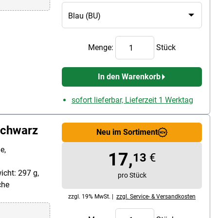
Menge:
Stück
In den Warenkorb
sofort lieferbar, Lieferzeit 1 Werktag
schwarz
Neu im Sortiment
e,
17,
13
€
cht: 297 g,
pro Stück
che
zzgl. 19% MwSt. |
zzgl. Service- & Versandkosten