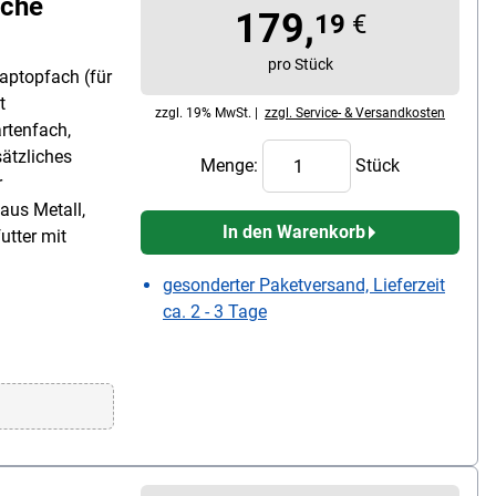
sche
179,
19
€
pro Stück
aptopfach (für
t
zzgl. 19% MwSt. |
zzgl. Service- & Versandkosten
artenfach,
sätzliches
Menge:
Stück
r
aus Metall,
In den Warenkorb
utter mit
gesonderter Paketversand, Lieferzeit
ca. 2 - 3 Tage