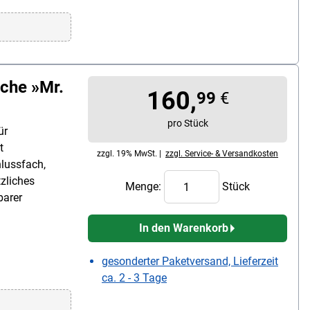
che »Mr.
160,
99
€
pro Stück
ür
t
zzgl. 19% MwSt. |
zzgl. Service- & Versandkosten
hlussfach,
tzliches
Menge:
Stück
barer
In den Warenkorb
gesonderter Paketversand, Lieferzeit
ca. 2 - 3 Tage