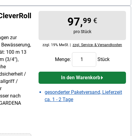
leverRoll
97,
99
€
pro Stück
agen zur
 Bewässerung,
zzgl. 19% MwSt. |
zzgl. Service- & Versandkosten
ät: 100 m 13
m (3/4"),
Menge:
Stück
che
sicherheit /
In den Warenkorb
llgriff /
r
gesonderter Paketversand, Lieferzeit
sser nach
ca. 1 - 2 Tage
 x GARDENA