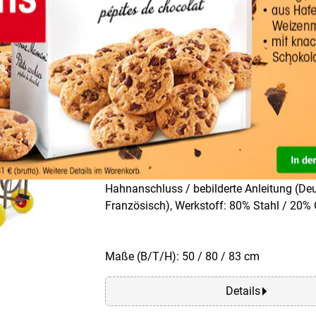
Details
relaxdays Schlauchwagen 4
Vollgummi bis 60 Meter Sc
Besonderheiten: unplattbare Räder aus Vo
Anzahl der Räder: 4, Material Räder: Voll
(kg): 10.1 kg, Kapazität 5/8" Schlauch ma
m, Lieferumfang: 1 Gartenschlauchwagen 
Hahnanschluss / bebilderte Anleitung (Deu
Französisch), Werkstoff: 80% Stahl / 20
Maße (B/T/H): 50 / 80 / 83 cm
Details