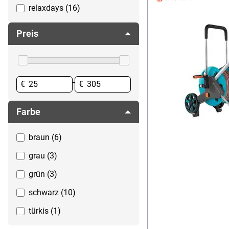
relaxdays (16)
Leitern
Schlauchaufroller
Sägen und Zubehör
Schlauchhalter
Preis
Schrauben
Schlauchverbinder
Strom-Verlängerungskabel
Teichzubehör
Werkstattbedarf
-
Werkzeug
€
€
Werkzeugzubehör
Farbe
braun (6)
grau (3)
grün (3)
schwarz (10)
türkis (1)