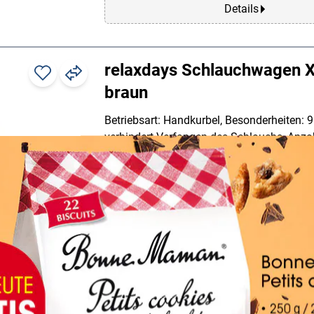
Details
relaxdays Schlauchwagen X
braun
Betriebsart: Handkurbel, Besonderheiten: 
verhindert Verfangen des Schlauchs, Anzah
Material Räder: Gummi, Anschluss: 5/8", K
Schlauch maximal [m]: 60 m, Werkstoff: 7
Gummi / 10% Kunststoff, Maße, cm (B/T/
Gewicht (kg): 10.8 kg, Farbe: braun, Liefe
Schlauchwagen in Einzelteilen / englische
kein Werkzeug
Maße (B/T/H): 47 / 70 / 47 cm