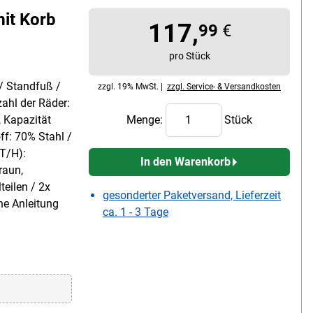
it Korb
117,
99
€
pro Stück
/ Standfuß /
zzgl. 19% MwSt. |
zzgl. Service- & Versandkosten
zahl der Räder:
, Kapazität
Menge:
Stück
ff: 70% Stahl /
T/H):
In den Warenkorb
raun,
eilen / 2x
gesonderter Paketversand, Lieferzeit
he Anleitung
ca. 1 - 3 Tage