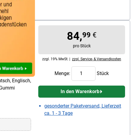
 Räder
84,
99
€
hlauch
pro Stück
llgummi (gelb),
gummi, Gewicht
zzgl. 19% MwSt. |
zzgl. Service- & Versandkosten
ximal [m]: 60
/ 2x
Menge:
Stück
tsch, Englisch,
% Gummi
In den Warenkorb
gesonderter Paketversand, Lieferzeit
ca. 1 - 3 Tage