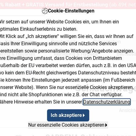
% Rabatt + GRATIS Versand für Erstbestellung
(ab 49€ net
Cookie-Einstellungen
ir setzen auf unserer Website Cookies ein, um Ihnen ein
ptimales Einkaufserlebnis zu bieten.
it Klick auf „Ich akzeptiere“ willigen Sie ein, dass wir Ihnen auf
Schreibwaren
Bürotechnik
Präsentation
asis Ihrer Einwilligung sinnvolle und nützliche Services
ereitstellen sowie personalisierte Werbung/Angebote anzeigen.
ering & Haushalt
Reinigung & Hygiene
Betriebs
hre Einwilligung umfasst, dass Cookies von Drittanbietern
ußerhalb der EU verarbeitet werden dürfen, auch z.B. in den USA
erkstatt & Baumarkt
Schlauchwagen
o kein dem EU-Recht gleichwertiges Datenschutzniveau besteht
adcrumb Flyout Button 2
Breadcrumb Flyout Button 3
ie können Ihre Einstellungen jederzeit anpassen (im Fußbereich
Schlauchwag
nserer Website). Wenn Sie nur essenzielle Cookies akzeptieren,
ind nicht alle Shopfunktionen wie z.B. der Chat verfügbar.
ähere Hinweise erhalten Sie in unserer
Datenschutzerklärung
.
Ansicht
Ich akzeptiere
Nur essenzielle Cookies akzeptieren