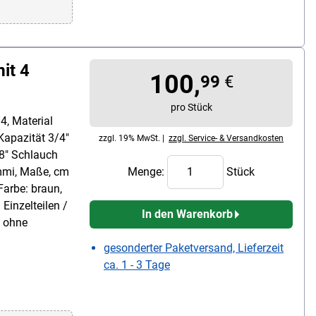
it 4
100,
99
€
pro Stück
4, Material
Kapazität 3/4"
zzgl. 19% MwSt. |
zzgl. Service- & Versandkosten
8" Schlauch
ummi, Maße, cm
Menge:
Stück
Farbe: braun,
Einzelteilen /
In den Warenkorb
/ ohne
gesonderter Paketversand, Lieferzeit
ca. 1 - 3 Tage