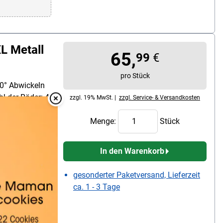
L Metall
65,
99
€
pro Stück
90° Abwickeln
l der Räder: 4,
zzgl. 19% MwSt. |
zzgl. Service- & Versandkosten
apazität 5/8"
Overlay Schließen
0% Stahl / 20%
Menge:
Stück
H): 47/70/47,
rumfang: 1x
In den Warenkorb
 Anleitung /
gesonderter Paketversand, Lieferzeit
ca. 1 - 3 Tage