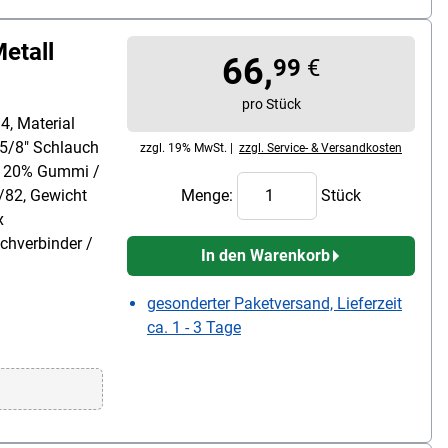
etall
66,
99
€
pro Stück
4, Material
 5/8" Schlauch
zzgl. 19% MwSt. |
zzgl. Service- & Versandkosten
 / 20% Gummi /
/82, Gewicht
Menge:
Stück
x
chverbinder /
In den Warenkorb
gesonderter Paketversand, Lieferzeit
ca. 1 - 3 Tage