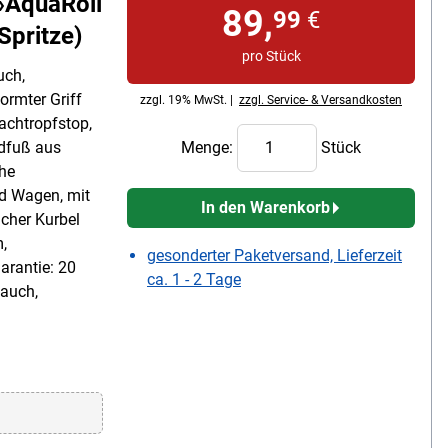
AquaRoll
89,
99
€
Spritze)
pro Stück
uch,
rmter Griff
zzgl. 19% MwSt. |
zzgl. Service- & Versandkosten
achtropfstop,
ndfuß aus
Menge:
Stück
che
d Wagen, mit
In den Warenkorb
icher Kurbel
,
gesonderter Paketversand, Lieferzeit
arantie: 20
ca. 1 - 2 Tage
auch,