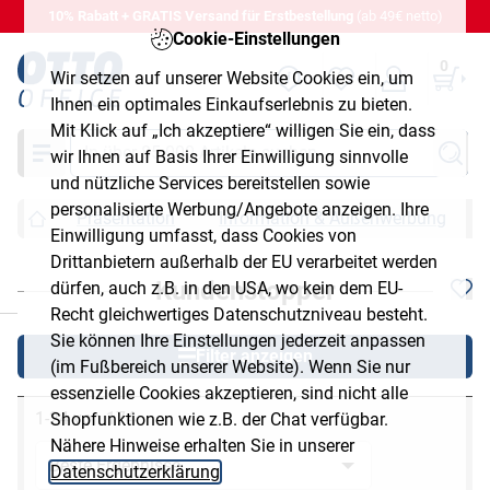
10% Rabatt + GRATIS Versand für Erstbestellung
(ab 49€ netto)
Cookie-Einstellungen
0
Wir setzen auf unserer Website Cookies ein, um
Ihnen ein optimales Einkaufserlebnis zu bieten.
Mit Klick auf „Ich akzeptiere“ willigen Sie ein, dass
Suche
wir Ihnen auf Basis Ihrer Einwilligung sinnvolle
und nützliche Services bereitstellen sowie
personalisierte Werbung/Angebote anzeigen. Ihre
Präsentation
Information & Außenwerbung
Einwilligung umfasst, dass Cookies von
Drittanbietern außerhalb der EU verarbeitet werden
Kundenstopper
dürfen, auch z.B. in den USA, wo kein dem EU-
chließen
Recht gleichwertiges Datenschutzniveau besteht.
Sie können Ihre Einstellungen jederzeit anpassen
Filter anzeigen
(im Fußbereich unserer Website). Wenn Sie nur
essenzielle Cookies akzeptieren, sind nicht alle
1-24 von 174
Shopfunktionen wie z.B. der Chat verfügbar.
Nähere Hinweise erhalten Sie in unserer
Datenschutzerklärung
.