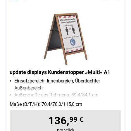
update displays Kundenstopper »Multi« A1
Einsatzbereich: Innenbereich, Überdachter
Außenbereich
Außenmaße des Rahmens: 59,4/84,1 cm
Maße (B/T/H): 70,4/78,0/115,0 cm
136,
99
€
pro Stück