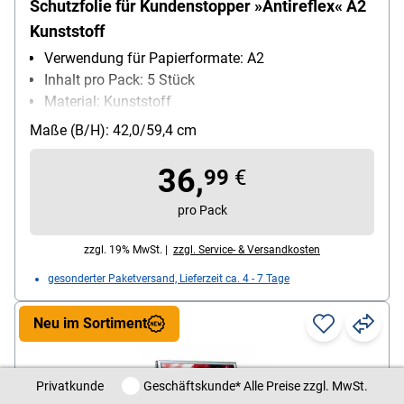
Schutzfolie für Kundenstopper »Antireflex« A2
Kunststoff
Verwendung für Papierformate: A2
Inhalt pro Pack: 5 Stück
Material: Kunststoff
Farbe: transparent
Maße (B/H): 42,0/59,4 cm
wieder ablösbar: Ja
36,
99
€
pro Pack
zzgl. 19% MwSt. |
zzgl. Service- & Versandkosten
gesonderter Paketversand, Lieferzeit ca. 4 - 7 Tage
Neu im Sortiment
Privatkunde / Geschäftskunde
Privatkunde
Geschäftskunde
* Alle Preise zzgl. MwSt.