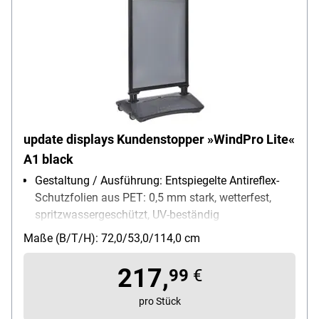
update displays Kundenstopper »WindPro Lite«
A1 black
Gestaltung / Ausführung: Entspiegelte Antireflex-
Schutzfolien aus PET: 0,5 mm stark, wetterfest,
spritzwassergeschützt, UV-beständig
Verwendung für Papierformate: A1
Maße (B/T/H): 72,0/53,0/114,0 cm
Einsatzbereich: Innenbereich, Außenbereich
Außenmaße des Rahmens: 72/53/114 cm
217,
99
€
pro Stück