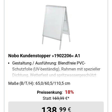
Nobo Kundenstopper »1902206« A1
Gestaltung / Ausführung: Blendfreie PVC-
Schutzfolie (UV-beständig), Rahmen mit spezieller
Dichtung, Wetterfest und spritzwassergeschützt
Verwendung für Papierformate: A1
Maße (B/T/H): 65,0/60,5/110,5 cm
Einsatzbereich: Außenbereich, Innenbereich
18%
Preissenkung
:
Außenmaße des Rahmens: 65/7/113,5 cm
Statt
169,99
€*
138,
99
€