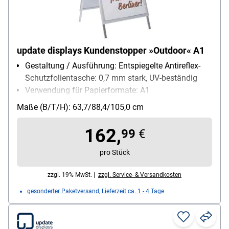
update displays Kundenstopper »Outdoor« A1
Gestaltung / Ausführung: Entspiegelte Antireflex-
Schutzfolientasche: 0,7 mm stark, UV-beständig
Verwendung für Papierformate: A1
Einsatzbereich: Außenbereich
Maße (B/T/H): 63,7/88,4/105,0 cm
Außenmaße des Rahmens: 63,7/88,4/105 cm
162,
99
€
pro Stück
zzgl. 19% MwSt. |
zzgl. Service- & Versandkosten
gesonderter Paketversand, Lieferzeit ca. 1 - 4 Tage