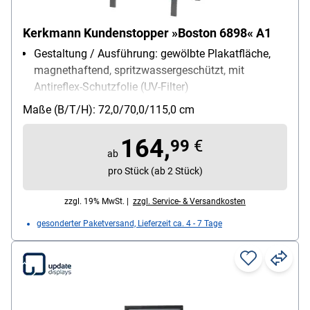
Kerkmann Kundenstopper »Boston 6898« A1
Gestaltung / Ausführung: gewölbte Plakatfläche,
magnethaftend, spritzwassergeschützt, mit
Antireflex-Schutzfolie (UV-Filter)
Verwendung für Papierformate: A1
Maße (B/T/H): 72,0/70,0/115,0 cm
Einsatzbereich: Innenbereich, Überdachter
Außenbereich
164,
99
€
Außenmaße des Rahmens: 72/70/115 cm
ab
pro Stück (ab 2 Stück)
zzgl. 19% MwSt. |
zzgl. Service- & Versandkosten
gesonderter Paketversand, Lieferzeit ca. 4 - 7 Tage