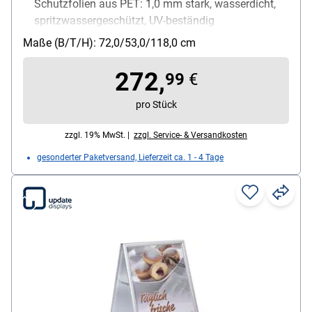
Schutzfolien aus PET: 1,0 mm stark, wasserdicht,
spritzwassergeschützt, UV-beständig
Verwendung für Papierformate: A1
Maße (B/T/H): 72,0/53,0/118,0 cm
Einsatzbereich: Innenbereich, Außenbereich
Außenmaße des Rahmens: 72/53/118 cm
272,
99
€
pro Stück
zzgl. 19% MwSt. |
zzgl. Service- & Versandkosten
gesonderter Paketversand, Lieferzeit ca. 1 - 4 Tage