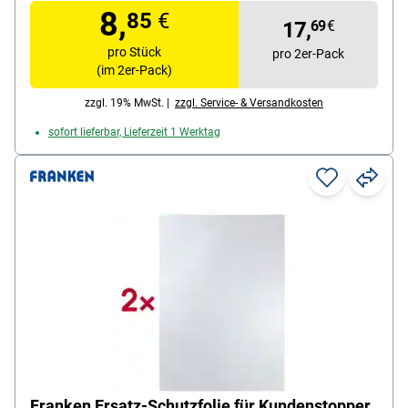
8,
85
€
17,
69
€
pro Stück
pro 2er-Pack
(im 2er-Pack)
zzgl. 19% MwSt. |
zzgl. Service- & Versandkosten
sofort lieferbar, Lieferzeit 1 Werktag
Franken Ersatz-Schutzfolie für Kundenstopper