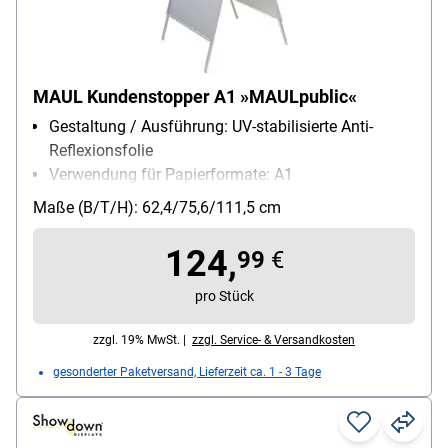
MAUL Kundenstopper A1 »MAULpublic«
Gestaltung / Ausführung: UV-stabilisierte Anti-
Reflexionsfolie
Verwendung für Papierformate: A1
Einsatzbereich: Innenbereich, Außenbereich
Maße (B/T/H): 62,4/75,6/111,5 cm
Außenmaße des Rahmens: 62.4 x 75.6 x 111.5 cm
124,
99
€
pro Stück
zzgl. 19% MwSt. |
zzgl. Service- & Versandkosten
gesonderter Paketversand, Lieferzeit ca. 1 - 3 Tage