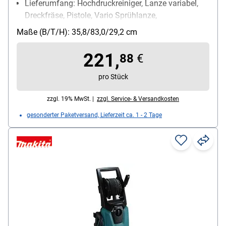
Lieferumfang: Hochdruckreiniger, Lanze variabel,
Dreckfräse, Pistole, Vario Sprühlanze,
Verbindungsstück mit Wasserfilter, Außen-Innen-
Maße (B/T/H): 35,8/83,0/29,2 cm
Anschlussset
Aktionsradius: 10 m
221,
88
€
pro Stück
zzgl. 19% MwSt. |
zzgl. Service- & Versandkosten
gesonderter Paketversand, Lieferzeit ca. 1 - 2 Tage