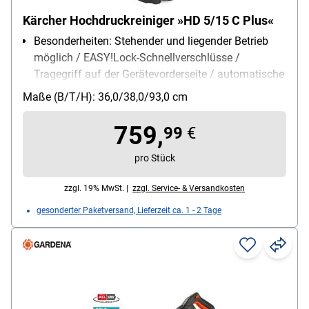
Kärcher Hochdruckreiniger »HD 5/15 C Plus«
Besonderheiten: Stehender und liegender Betrieb
möglich / EASY!Lock-Schnellverschlüsse /
Tragegriff auf der Gerätevorderseite / automatische
Druckentlastung
Maße (B/T/H): 36,0/38,0/93,0 cm
Lieferumfang: Hochdruckreiniger /
Handspritzpistole EASY!Force / HD-Schlauch 10 m
759,
99
€
/ Strahlrohr / Dreifachdüse / Dreckfräser
Stromversorgung: Akku
pro Stück
zzgl. 19% MwSt. |
zzgl. Service- & Versandkosten
gesonderter Paketversand, Lieferzeit ca. 1 - 2 Tage