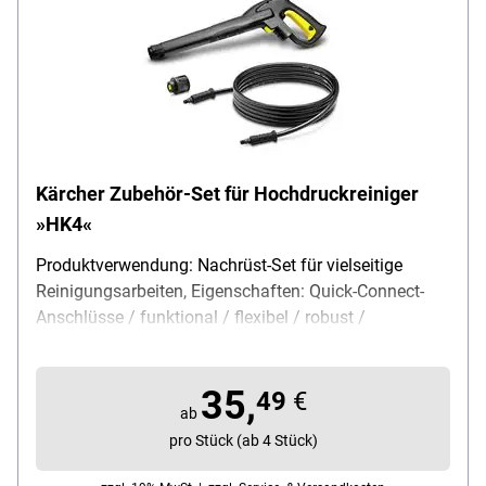
Kärcher Zubehör-Set für Hochdruckreiniger
»HK4«
Produktverwendung: Nachrüst-Set für vielseitige
Reinigungsarbeiten, Eigenschaften: Quick-Connect-
Anschlüsse / funktional / flexibel / robust /
hochwertiges Material / ergonmisch geformte
Hochdruckpistole, kompatibel mit: allen Kärcher-
35,
Hochdruckreinigern ab 1992 ohne Schlauchtrommel,
49
€
ab
Länge: 4 m, Farbe: schwarz, Material: Kunststoff,
pro Stück (ab 4 Stück)
Lieferumfang: 1x Hochdruckschlauch / 1x
Hochdruckpistole / 1x Quick-Connect-Adapter