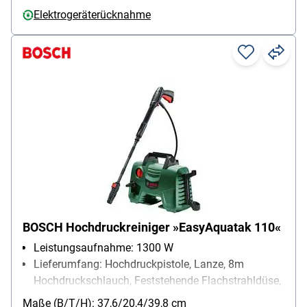
Elektrogeräterücknahme
BOSCH Hochdruckreiniger »EasyAquatak 110«
Leistungsaufnahme: 1300 W
Lieferumfang: Hochdruckpistole, Lanze, 8m
Hochdruckschlauch, Feststehende Flachstrahldüse,
Rotor-Fan-Lanze
Maße (B/T/H): 37,6/20,4/39,8 cm