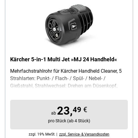
Kärcher 5-in-1 Multi Jet »MJ 24 Handheld«
Mehrfachstrahlrohr für Kärcher Handheld Cleaner, 5
Strahlarten: Punkt- / Flach- / Spül- / Nebel- /
Gießstrahl, Strahlwechsel: Drehen am Düsenkopf,
Quick-Connect-Anschluss, mit Verlängerungsrohr
Handheld verwendbar, Farbe: schwarz
23,
49
€
ab
pro Stück (ab 4 Stück)
zzgl. 19% MwSt. |
zzgl. Service- & Versandkosten