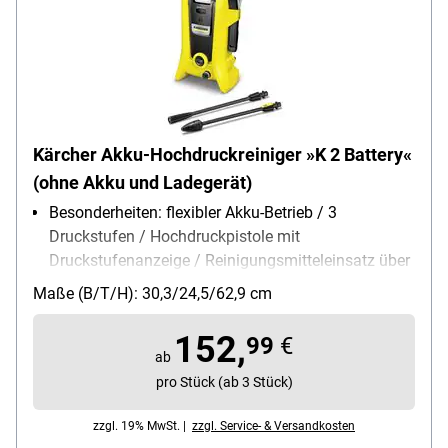
Kärcher Akku-Hochdruckreiniger »K 2 Battery«
(ohne Akku und Ladegerät)
Besonderheiten: flexibler Akku-Betrieb / 3
Druckstufen / Hochdruckpistole mit
Druckstufenanzeige / Reinigungsmitteleinsatz über
Ansaugung
Maße (B/T/H): 30,3/24,5/62,9 cm
Lieferumfang: Hochdruckreiniger /
Hochdruckpistole G 120 Q / Hochdruckschlauch (4
152,
99
€
m) / Dreckfräser / Strahlrohr / Adapter
ab
Gartenschlauchanschluss (3/4 Zoll) / Akku und
pro Stück (ab 3 Stück)
Ladegerät nicht inbegriffen
zzgl. 19% MwSt. |
zzgl. Service- & Versandkosten
Aktionsradius: 4 m