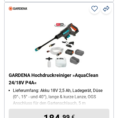
GARDENA Hochdruckreiniger »AquaClean
24/18V P4A«
Lieferumfang: Akku 18V 2,5 Ah, Ladegerät, Düse
(0°-, 15° - und 40°), lange & kurze Lanze, OGS
Anschluss für den Gartenschlauch, 5 m
Saugschlauch mit OGS Anschlüssen und Filter,
Wassertank 20,0 l, Schaumdüse
99
€