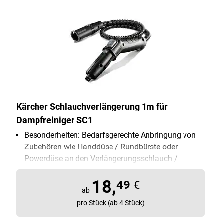
Kärcher Schlauchverlängerung 1m für
Dampfreiniger SC1
Besonderheiten: Bedarfsgerechte Anbringung von
Zubehören wie Handdüse / Rundbürste oder
Powerdüse an den Verlängerungsschlauch /
problemlose Reinigung schwer erreichbarer Stellen
18,
Lieferumfang: 1x Verlängerungsschlauch
49
€
ab
pro Stück (ab 4 Stück)