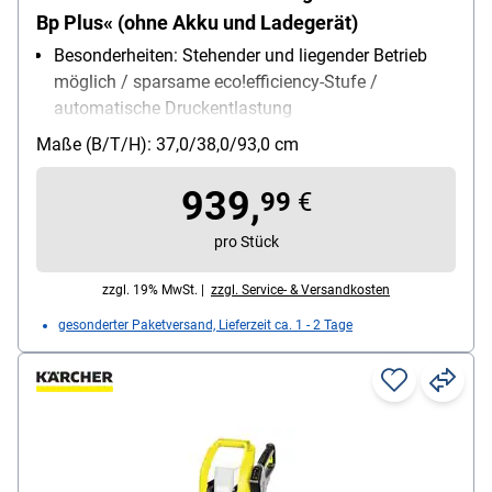
Bp Plus« (ohne Akku und Ladegerät)
Besonderheiten: Stehender und liegender Betrieb
möglich / sparsame eco!efficiency-Stufe /
automatische Druckentlastung
Lieferumfang: Hochdruckreiniger /
Maße (B/T/H): 37,0/38,0/93,0 cm
Handspritzpistole EASY!Force / HD-Schlauch 10 m
/ Strahlrohr / Dreifachdüse / Dreckfräser /
939,
99
€
Wasseransaugschlauch / Akku und Ladegerät nicht
inbegriffen
pro Stück
Aktionsradius: 10 m
zzgl. 19% MwSt. |
zzgl. Service- & Versandkosten
Stromversorgung: Akku
gesonderter Paketversand, Lieferzeit ca. 1 - 2 Tage