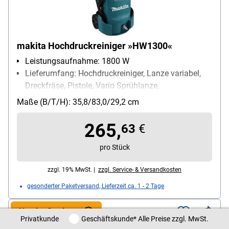
makita Hochdruckreiniger »HW1300«
Leistungsaufnahme: 1800 W
Lieferumfang: Hochdruckreiniger, Lanze variabel,
Dreckfräse, Pistole, Vario Sprühlanze,
Verbindungsstück mit Wasserfilter, Außen-Innen-
Maße (B/T/H): 35,8/83,0/29,2 cm
Anschlussset
Aktionsradius: 10 m
265,
63
€
pro Stück
zzgl. 19% MwSt. |
zzgl. Service- & Versandkosten
gesonderter Paketversand, Lieferzeit ca. 1 - 2 Tage
Neu im Sortiment
Privatkunde / Geschäftskunde
Privatkunde
Geschäftskunde
* Alle Preise zzgl. MwSt.