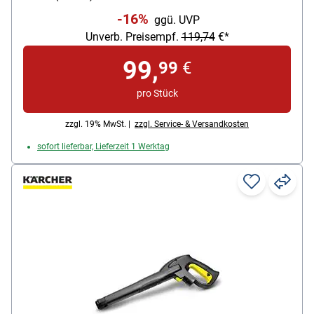
Lieferumfang: Hochdruckreiniger /
-16%
ggü. UVP
Hochdruckpistole G 120 Q / Hochdruckschlauch (5
Unverb. Preisempf.
119,74
€*
m) / Dreckfräser / Click Vario Power-Strahlrohr /
Home Kit / Flächenreiniger T 1 / Reinigungsmittel-
99,
99
€
Konzentrat Patio & Deck (500 ml) / Adapter
Gartenschlauchanschluss (3/4 Zoll)
pro Stück
Aktionsradius: 5 m
Flächenleistung (m²/h): 20
zzgl. 19% MwSt. |
zzgl. Service- & Versandkosten
Stromversorgung: Stromnetz
sofort lieferbar, Lieferzeit 1 Werktag