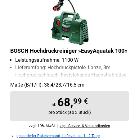
BOSCH Hochdruckreiniger »EasyAquatak 100«
Leistungsaufnahme: 1100 W
Lieferumfang: Hochdruckpistole, Lanze, 8m
Hochdruckschlauch, Feststehende Flachstrahldüse,
Rotor-Fan-Lanze
Maße (B/T/H): 38,4/28,7/16,5 cm
Stromversorgung: Stromnetz
68,
99
€
ab
pro Stück (ab 3 Stück)
zzgl. 19% MwSt. |
zzgl. Service- & Versandkosten
gesonderter Paketversand, Lieferzeit ca. 1 - 2 Tage