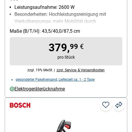
Leistungsaufnahme: 2600 W
Besonderheiten: Hochleistungsreinigung mit
Vierkolbenpumpe, mehr Mobilität durch
Teleskopstiel aus Metall und große Räder
Maße (B/T/H): 43,5/40,0/87,5 cm
Lieferumfang: Hochdruckpistole, Lanze, 8m
Hochdruckschlauch, Feststehende Flachstrahldüse,
379,
99
€
Rotor-Fan-Lanze
Stromversorgung: Stromnetz
pro Stück
zzgl. 19% MwSt. |
zzgl. Service- & Versandkosten
gesonderter Paketversand, Lieferzeit ca. 1 - 2 Tage
Elektrogeräterücknahme