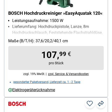
BOSCH Hochdruckreiniger »EasyAquatak 120«
Leistungsaufnahme: 1500 W
Lieferumfang: Hochdruckpistole, Lanze, 8m
Hochdruckschlauch, Feststehende Flachstrahldüse,
Rotor-Fan-Lanze
Maße (B/T/H): 37,6/20,2/40,1 cm
Stromversorgung: Stromnetz
107,
99
€
pro Stück
zzgl. 19% MwSt. |
zzgl. Service- & Versandkosten
gesonderter Paketversand, Lieferzeit ca. 1 - 2 Tage
Elektrogeräterücknahme