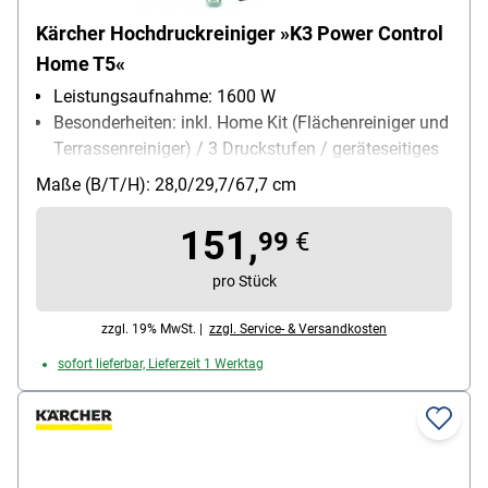
Kärcher Hochdruckreiniger »K3 Power Control
Home T5«
Leistungsaufnahme: 1600 W
Besonderheiten: inkl. Home Kit (Flächenreiniger und
Terrassenreiniger) / 3 Druckstufen / geräteseitiges
Quick Connect / Reinigungsmitteleinsatz über Tank
Maße (B/T/H): 28,0/29,7/67,7 cm
/ Teleskopgriff / integrierter Wasserfilter / Kärcher
Home & Garden App
151,
99
€
Lieferumfang: Gerät / Home Kit (Flächenreiniger T5
und Terrassenreiniger) / Vario Power Jet Strahlrohr
pro Stück
VP 120 / Hochdruckpistole G 120 Q /
zzgl. 19% MwSt. |
zzgl. Service- & Versandkosten
Hochdruckschlauch (7 m) / Dreckfräser / Adapter
Gartenschlauchanschluss (3/4 Zoll)
sofort lieferbar, Lieferzeit 1 Werktag
Aktionsradius: 7 m
Flächenleistung (m²/h): 25
Stromversorgung: Stromnetz