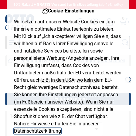
10% Rabatt + GRATIS Versand für Erstbestellung
(ab 49€ netto)
Cookie-Einstellungen
0
Wir setzen auf unserer Website Cookies ein, um
Ihnen ein optimales Einkaufserlebnis zu bieten.
Mit Klick auf „Ich akzeptiere“ willigen Sie ein, dass
Suche
wir Ihnen auf Basis Ihrer Einwilligung sinnvolle
und nützliche Services bereitstellen sowie
personalisierte Werbung/Angebote anzeigen. Ihre
Reinigung & Hygiene
Reinigungsmaschinen
Einwilligung umfasst, dass Cookies von
Drittanbietern außerhalb der EU verarbeitet werden
Hochdruckreiniger
dürfen, auch z.B. in den USA, wo kein dem EU-
chließen
Recht gleichwertiges Datenschutzniveau besteht.
Sie können Ihre Einstellungen jederzeit anpassen
Filter anzeigen
(im Fußbereich unserer Website). Wenn Sie nur
essenzielle Cookies akzeptieren, sind nicht alle
1-24 von 114
Shopfunktionen wie z.B. der Chat verfügbar.
Nähere Hinweise erhalten Sie in unserer
Datenschutzerklärung
.