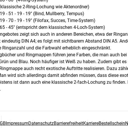
(klassische 2-Ring-Lochung wie Aktenordner)
19 - 51 - 19 - 19" (Bind, Mullberry, Tempus)
19 - 70 - 19 - 19" (Filofax, Succes, Time-System)
 65 - 45" (entspricht dem klassischen 4-Loch-System)
angebotes zeigt sich auch in anderen Bereichen, etwa der Ringa
 eindeutig DIN A4; es folgt mit sichtbarem Abstand DIN A5. An
die Ringanzahl und die Farbwahl erheblich eingeschränkt.
ngbücher und Ringmappen führen jene Farben, die man auch bei
t, Grün und Blau. Noch häufiger ist Weiß zu haben. Zudem gibt 
ngmappe auch recht exotische Auftritte realisieren. Dazu zähle
an wird sich allerdings damit abfinden müssen, dass diese exot
istens ist dann auch eine klassische 2-fach-Lochung zu finden.
.
GB
Impressum
Datenschutz
Barrierefreiheit
Karriere
Bestellschein
N