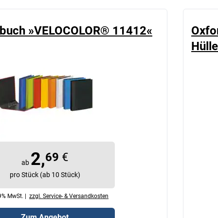
ngbuch »VELOCOLOR® 11412«
Oxfo
Hüll
2,
69
€
ab
pro Stück (ab 10 Stück)
19% MwSt. |
zzgl. Service- & Versandkosten
Zum Angebot