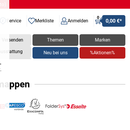
to)
0
0,00 €
*
Service
Merkliste
Anmelden
Versenden
Themen
Marken
ausstattung
Neu bei uns
%Aktionen%
,
.
gmappen