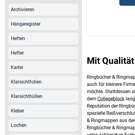
Archivieren
Hängeregister
Heften
Hefter
Mit Qualitä
Kartei
Ringbücher & Ringmapp
Klarsichtfolien
auch für kleinere Fir
möchte. Stattdessen s
Klarsichthüllen
dem
Collegeblock
lang
Reputation der Ringbü
Kleber
spezielle Reißverschl
& Ringmappen aus dem 
Lochen
Ringbücher & Ringmapp
unter zahlreichen Farb