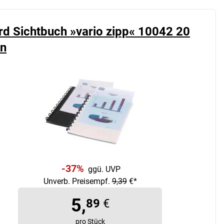
rd Sichtbuch »vario zipp« 10042 20
en
-37%
ggü. UVP
Unverb. Preisempf.
9,39
€*
5,
89
€
pro Stück