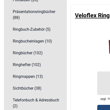
Mappen
Präsentationsringbücher
Ordner
Veloflex Ri
(88)
Register & Trennblätter
Schreibtischzubehör
Ringbuch-Zubehör (5)
Ringbucheinlagen (10)
Ringbücher (102)
Ringhefter (102)
Ringmappen (13)
Sichtbücher (38)
zzgl. 
Telefonbuch & Adressbuch
(2)