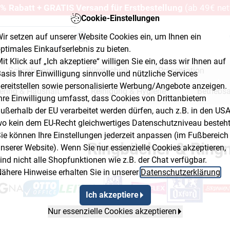
% Rabatt + GRATIS Versand für Erstbestellung
(ab 49€ net
Cookie-Einstellungen
ir setzen auf unserer Website Cookies ein, um Ihnen ein
ptimales Einkaufserlebnis zu bieten.
it Klick auf „Ich akzeptiere“ willigen Sie ein, dass wir Ihnen auf
Schreibwaren
Bürotechnik
Präsentation
asis Ihrer Einwilligung sinnvolle und nützliche Services
ereitstellen sowie personalisierte Werbung/Angebote anzeigen.
ering & Haushalt
Reinigung & Hygiene
Betriebs
hre Einwilligung umfasst, dass Cookies von Drittanbietern
ußerhalb der EU verarbeitet werden dürfen, auch z.B. in den USA
erkstatt & Baumarkt
o kein dem EU-Recht gleichwertiges Datenschutzniveau besteht
Flyout Button 2
ie können Ihre Einstellungen jederzeit anpassen (im Fußbereich
Ringbücher & Rin
nserer Website). Wenn Sie nur essenzielle Cookies akzeptieren,
ind nicht alle Shopfunktionen wie z.B. der Chat verfügbar.
ähere Hinweise erhalten Sie in unserer
Datenschutzerklärung
.
Ich akzeptiere
Nur essenzielle Cookies akzeptieren