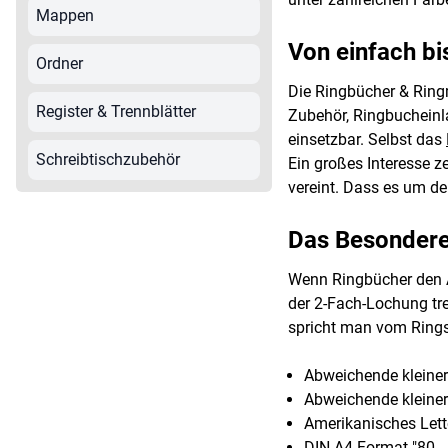
Mappen
Von einfach bi
Ordner
Die Ringbücher & Ring
Register & Trennblätter
Zubehör, Ringbucheinl
einsetzbar. Selbst das
Schreibtischzubehör
Ein großes Interesse z
vereint. Dass es um de
Das Besondere
Wenn Ringbücher den Ak
der 2-Fach-Lochung tr
spricht man vom Rings
Abweichende kleinere
Abweichende kleinere
Amerikanisches Lett
DIN A4 Format "80 - 