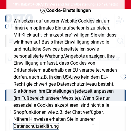
10% Rabatt + GRATIS Versand für Erstbestellung
(ab 49€ netto)
Cookie-Einstellungen
0
Wir setzen auf unserer Website Cookies ein, um
Ihnen ein optimales Einkaufserlebnis zu bieten.
Mit Klick auf „Ich akzeptiere“ willigen Sie ein, dass
Suche
wir Ihnen auf Basis Ihrer Einwilligung sinnvolle
und nützliche Services bereitstellen sowie
personalisierte Werbung/Angebote anzeigen. Ihre
Büromöbel & Einrichten
Sitzmöbel-Zubehör
Einwilligung umfasst, dass Cookies von
Drittanbietern außerhalb der EU verarbeitet werden
Armlehnen
dürfen, auch z.B. in den USA, wo kein dem EU-
chließen
Recht gleichwertiges Datenschutzniveau besteht.
Sie können Ihre Einstellungen jederzeit anpassen
Filter anzeigen
(im Fußbereich unserer Website). Wenn Sie nur
essenzielle Cookies akzeptieren, sind nicht alle
1-24 von 42
Shopfunktionen wie z.B. der Chat verfügbar.
Nähere Hinweise erhalten Sie in unserer
Datenschutzerklärung
.