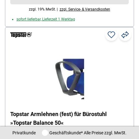
zzgl. 19% MwSt. |
zzgl. Service- & Versandkosten
sofort lieferbar, Lieferzeit 1 Werktag
Topstar Armlehnen (fest) für Bürostuhl
»Topstar Balance 50«
Privatkunde / Geschäftskunde
Privatkunde
Geschäftskunde
* Alle Preise zzgl. MwSt.
Höhenverstellbarkeit: in der Höhe nicht verstellbar,