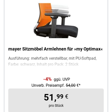
mayer Sitzmöbel Armlehnen für »my Optimax«
Ausführung: mehrfach verstellbar, mit PU-Softpad,
Farbe: schwarz, Inhalt pro Pack: 2 Stück
-4%
ggü. UVP
Unverb. Preisempf.
54,00
€*
51,
99
€
pro Stück