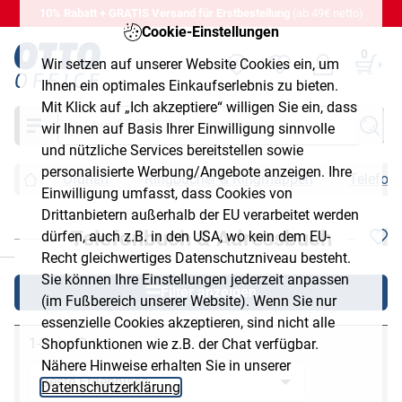
10% Rabatt + GRATIS Versand für Erstbestellung
(ab 49€ netto)
Cookie-Einstellungen
0
Wir setzen auf unserer Website Cookies ein, um
Ihnen ein optimales Einkaufserlebnis zu bieten.
Mit Klick auf „Ich akzeptiere“ willigen Sie ein, dass
Suche
wir Ihnen auf Basis Ihrer Einwilligung sinnvolle
und nützliche Services bereitstellen sowie
personalisierte Werbung/Angebote anzeigen. Ihre
Ordnen
Ringbücher & Ringmappen
Telefon
Einwilligung umfasst, dass Cookies von
Drittanbietern außerhalb der EU verarbeitet werden
Telefonbuch & Adressbuch
dürfen, auch z.B. in den USA, wo kein dem EU-
chließen
Recht gleichwertiges Datenschutzniveau besteht.
Sie können Ihre Einstellungen jederzeit anpassen
Filter anzeigen
(im Fußbereich unserer Website). Wenn Sie nur
essenzielle Cookies akzeptieren, sind nicht alle
1-2 von 2
Shopfunktionen wie z.B. der Chat verfügbar.
Nähere Hinweise erhalten Sie in unserer
Datenschutzerklärung
.