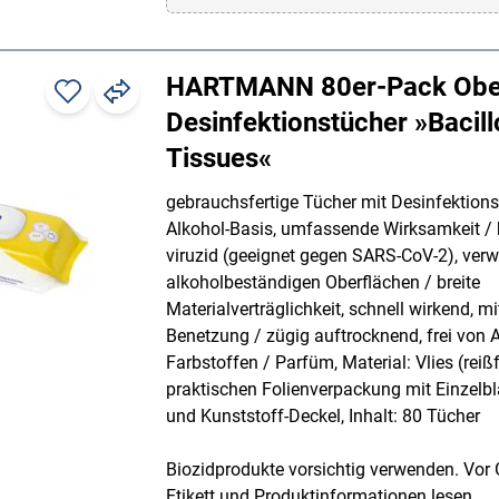
HARTMANN 80er-Pack Ober
Desinfektionstücher »Bacil
Tissues«
gebrauchsfertige Tücher mit Desinfektions
Alkohol-Basis, umfassende Wirksamkeit / 
viruzid (geeignet gegen SARS-CoV-2), ver
alkoholbeständigen Oberflächen / breite
Materialverträglichkeit, schnell wirkend, mi
Benetzung / zügig auftrocknend, frei von 
Farbstoffen / Parfüm, Material: Vlies (reißf
praktischen Folienverpackung mit Einzelb
und Kunststoff-Deckel, Inhalt: 80 Tücher
Biozidprodukte vorsichtig verwenden. Vor 
Etikett und Produktinformationen lesen.