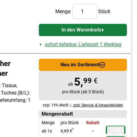
Menge:
Stück
In den Warenkorb
sofort lieferbar, Lieferzeit 1 Werktag
cher
Neu im Sortiment
her
5,
99
€
ab
 Tissue,
pro Stück (ab 5 Stück)
 Tuches (B/L):
Lieferumfang: 1
zzgl. 19% MwSt. |
zzgl. Service- & Versandkosten
Mengenrabatt
Menge
pro Stück
Rabatt
1x
*
ab 1x
6,69 €
-