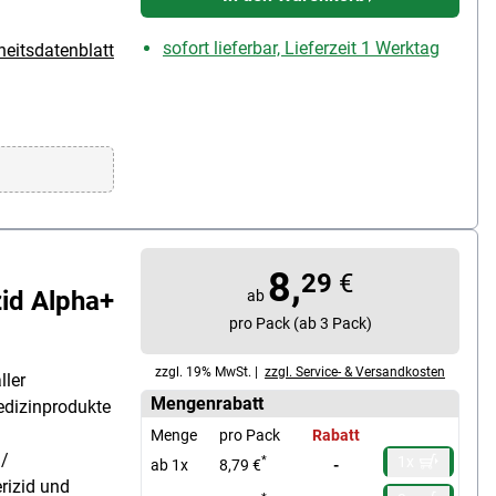
sofort lieferbar, Lieferzeit 1 Werktag
heitsdatenblatt
8,
29
€
id Alpha+
ab
pro Pack (ab 3 Pack)
zzgl. 19% MwSt. |
zzgl. Service- & Versandkosten
ller
Mengenrabatt
edizinprodukte
Menge
pro Pack
Rabatt
 /
1x
*
ab 1x
8,79 €
-
rizid und