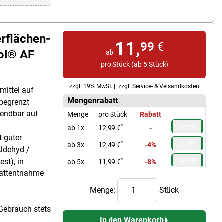
flächen-
11,
99
€
lol® AF
ab
pro Stück (ab 5 Stück)
zzgl. 19% MwSt. |
zzgl. Service- & Versandkosten
mittel auf
Mengenrabatt
begrenzt
wendbar auf
Menge
pro Stück
Rabatt
1x
*
ab 1x
12,99 €
-
t guter
3x
*
ab 3x
12,49 €
-4%
Aldehyd /
5x
*
est), in
ab 5x
11,99 €
-8%
lattentnahme
Menge:
Stück
Gebrauch stets
In den Warenkorb