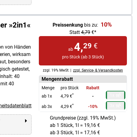
er »2in1«
10%
Preissenkung
bis zu:
Statt
4,79
€*
4,
29
€
ion von Händen
ab
erien, wirksam
pro Stück (ab 3 Stück)
aut, besonders
isch getestet,
zzgl. 19% MwSt. |
zzgl. Service- & Versandkosten
nhalt: 40
Mengenrabatt
 mit 40
Menge
pro Stück
Rabatt
1x
*
ab 1x
4,79 €
-
heitsdatenblatt
3x
*
ab 3x
4,29 €
-10%
Grundpreise (zzgl. 19% MwSt.)
r
ab 1 Stück, 1l = 19,16 €
ab 3 Stück, 1l = 17,16 €