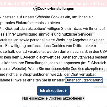
% Rabatt + GRATIS Versand für Erstbestellung
(ab 49€ net
Cookie-Einstellungen
ir setzen auf unserer Website Cookies ein, um Ihnen ein
ptimales Einkaufserlebnis zu bieten.
it Klick auf „Ich akzeptiere“ willigen Sie ein, dass wir Ihnen auf
Schreibwaren
Bürotechnik
Präsentation
asis Ihrer Einwilligung sinnvolle und nützliche Services
ereitstellen sowie personalisierte Werbung/Angebote anzeigen.
ering & Haushalt
Reinigung & Hygiene
Betriebs
hre Einwilligung umfasst, dass Cookies von Drittanbietern
ußerhalb der EU verarbeitet werden dürfen, auch z.B. in den USA
erkstatt & Baumarkt
ektionstücher
o kein dem EU-Recht gleichwertiges Datenschutzniveau besteht
Flyout Button 2
Breadcrumb Flyout Button 3
ie können Ihre Einstellungen jederzeit anpassen (im Fußbereich
Desinfektionstü
nserer Website). Wenn Sie nur essenzielle Cookies akzeptieren,
ind nicht alle Shopfunktionen wie z.B. der Chat verfügbar.
ähere Hinweise erhalten Sie in unserer
Datenschutzerklärung
.
Ansicht
Ich akzeptiere
Nur essenzielle Cookies akzeptieren