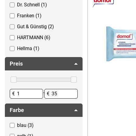
Dr. Schnell (1)
Seife
Spuckschutz
Franken (1)
Spülen
Gut & Günstig (2)
Staubsauger
HARTMANN (6)
Toilettenpapier & Spender
Hellma (1)
Waschen
Holthaus Medical (1)
Preis
Impresan (1)
ISANA (2)
Meditrade (7)
-
€
€
NITRAS MEDICAL (1)
Farbe
Sagrotan (3)
blau (3)