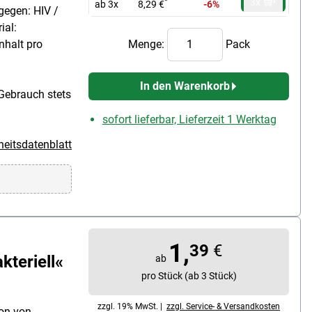
3x
*
ab 3x
8,29 €
-6%
 gegen: HIV /
ial:
nhalt pro
Menge:
Pack
In den Warenkorb
Gebrauch stets
sofort lieferbar, Lieferzeit 1 Werktag
heitsdatenblatt
1,
39
€
kteriell«
ab
pro Stück (ab 3 Stück)
zzgl. 19% MwSt. |
zzgl. Service- & Versandkosten
ion von