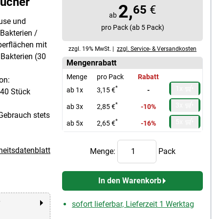
tücher
2,
65
€
ab
ause und
pro Pack (ab 5 Pack)
Bakterien /
berflächen mit
zzgl. 19% MwSt. |
zzgl. Service- & Versandkosten
 Bakterien (30
Mengenrabatt
Menge
pro Pack
Rabatt
on:
1x
*
ab 1x
3,15 €
-
 40 Stück
3x
*
ab 3x
2,85 €
-10%
Gebrauch stets
5x
*
ab 5x
2,65 €
-16%
heitsdatenblatt
Menge:
Pack
In den Warenkorb
r
sofort lieferbar, Lieferzeit 1 Werktag