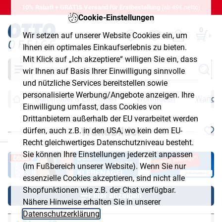
10% Rabatt + GRATIS Versand für Erstbestellung
(ab 49€ netto)
Cookie-Einstellungen
0
Wir setzen auf unserer Website Cookies ein, um
Ihnen ein optimales Einkaufserlebnis zu bieten.
Mit Klick auf „Ich akzeptiere“ willigen Sie ein, dass
Suche
wir Ihnen auf Basis Ihrer Einwilligung sinnvolle
und nützliche Services bereitstellen sowie
personalisierte Werbung/Angebote anzeigen. Ihre
Büromöbel & Einrichten
Wohnideen
Wandbi
Einwilligung umfasst, dass Cookies von
Drittanbietern außerhalb der EU verarbeitet werden
Wandbilder
dürfen, auch z.B. in den USA, wo kein dem EU-
chließen
Recht gleichwertiges Datenschutzniveau besteht.
Sie können Ihre Einstellungen jederzeit anpassen
(im Fußbereich unserer Website). Wenn Sie nur
essenzielle Cookies akzeptieren, sind nicht alle
Shopfunktionen wie z.B. der Chat verfügbar.
Filter anzeigen
Nähere Hinweise erhalten Sie in unserer
Datenschutzerklärung
.