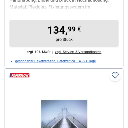
Handhabung, Bilder und Druck in Hochauflösung,
Material: Plexiglas, Fixierungssystem im
Lieferumfang enthalten, Maße (B/H): 98/65 cm
134,
99
€
pro Stück
zzgl. 19% MwSt. |
zzgl. Service- & Versandkosten
gesonderter Paketversand, Lieferzeit ca. 14 - 21 Tage