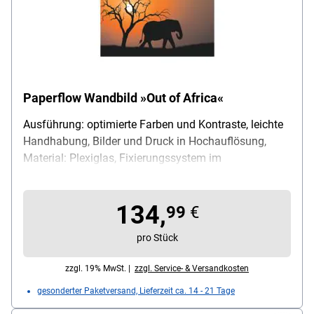
Paperflow Wandbild »Out of Africa«
Ausführung: optimierte Farben und Kontraste, leichte
Handhabung, Bilder und Druck in Hochauflösung,
Material: Plexiglas, Fixierungssystem im
Lieferumfang enthalten, Maße (B/H): 98/65 cm
134,
99
€
pro Stück
zzgl. 19% MwSt. |
zzgl. Service- & Versandkosten
gesonderter Paketversand, Lieferzeit ca. 14 - 21 Tage