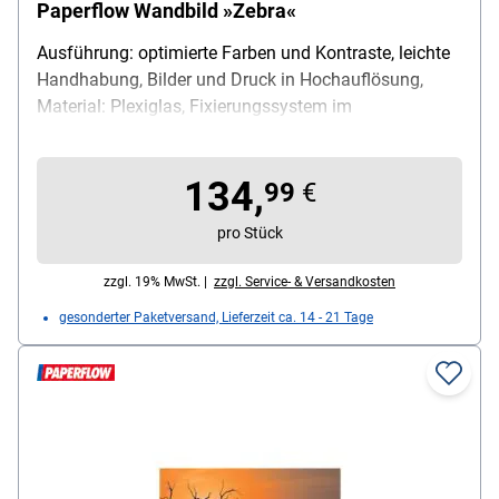
Paperflow Wandbild »Zebra«
Ausführung: optimierte Farben und Kontraste, leichte
Handhabung, Bilder und Druck in Hochauflösung,
Material: Plexiglas, Fixierungssystem im
Lieferumfang enthalten, Maße (B/H): 98/65 cm
134,
99
€
pro Stück
zzgl. 19% MwSt. |
zzgl. Service- & Versandkosten
gesonderter Paketversand, Lieferzeit ca. 14 - 21 Tage