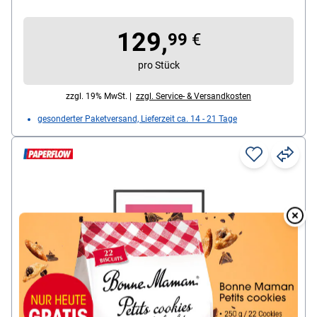
Lieferumfang enthalten, Maße (B/H): 98/65 cm
129,
99
€
pro Stück
zzgl. 19% MwSt. |
zzgl. Service- & Versandkosten
gesonderter Paketversand, Lieferzeit ca. 14 - 21 Tage
Overlay
Over