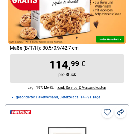
Paperflow Wandbild A3 »Done is better than
perfect« Rahmen schwarz
Gestaltung / Ausführung: für Bildformat: A3
Verwendung für Bildgrößen: A3
Besonderheiten: Bilder in Hochlösung, Druck in
Hochlösung
Maße (B/T/H): 30,5/0,9/42,7 cm
114,
99
€
pro Stück
zzgl. 19% MwSt. |
zzgl. Service- & Versandkosten
gesonderter Paketversand, Lieferzeit ca. 14 - 21 Tage