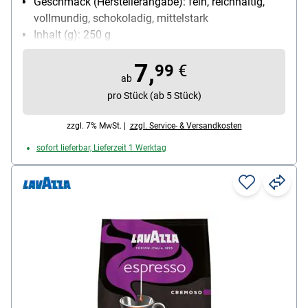
Geschmack (Herstellerangabe): fein, reichhaltig,
vollmundig, schokoladig, mittelstark
Inhalt (g): 250 g
7,
99
€
ab
pro Stück (ab 5 Stück)
zzgl. 7% MwSt. |
zzgl. Service- & Versandkosten
sofort lieferbar, Lieferzeit 1 Werktag