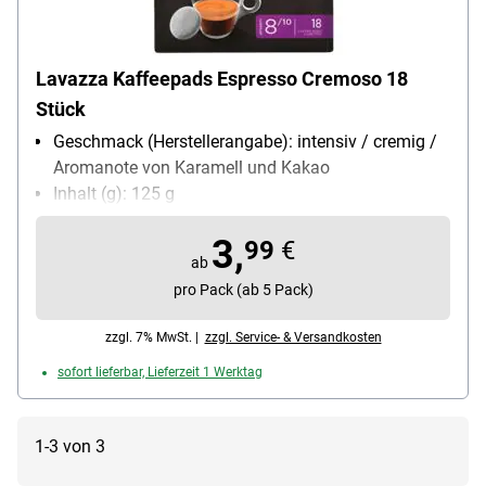
Lavazza Kaffeepads Espresso Cremoso 18
Stück
Geschmack (Herstellerangabe): intensiv / cremig /
Aromanote von Karamell und Kakao
Inhalt (g): 125 g
Intensität: 8 (Skala 1 bis 10)
3,
Kaffeesorte: Arabica- und Robustabohnen
99
€
ab
pro Pack (ab 5 Pack)
zzgl. 7% MwSt. |
zzgl. Service- & Versandkosten
sofort lieferbar, Lieferzeit 1 Werktag
1-3 von 3