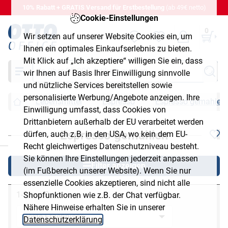
10% Rabatt + GRATIS Versand für Erstbestellung
(ab 49€ netto)
Cookie-Einstellungen
0
Wir setzen auf unserer Website Cookies ein, um
Ihnen ein optimales Einkaufserlebnis zu bieten.
Mit Klick auf „Ich akzeptiere“ willigen Sie ein, dass
Suche
wir Ihnen auf Basis Ihrer Einwilligung sinnvolle
und nützliche Services bereitstellen sowie
personalisierte Werbung/Angebote anzeigen. Ihre
Lebensmittel
Espresso
Espresso gemahlen
Einwilligung umfasst, dass Cookies von
Drittanbietern außerhalb der EU verarbeitet werden
Espresso gemahlen
dürfen, auch z.B. in den USA, wo kein dem EU-
chließen
Recht gleichwertiges Datenschutzniveau besteht.
Sie können Ihre Einstellungen jederzeit anpassen
Filter anzeigen
(im Fußbereich unserer Website). Wenn Sie nur
essenzielle Cookies akzeptieren, sind nicht alle
1-3 von 3
Shopfunktionen wie z.B. der Chat verfügbar.
Nähere Hinweise erhalten Sie in unserer
Datenschutzerklärung
.