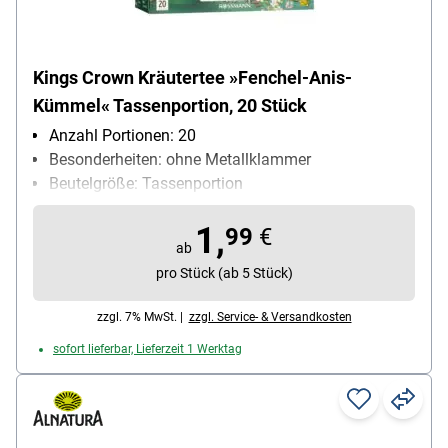
Kings Crown Kräutertee »Fenchel-Anis-
Kümmel« Tassenportion, 20 Stück
Anzahl Portionen: 20
Besonderheiten: ohne Metallklammer
Beutelgröße: Tassenportion
Geschmack (Herstellerangabe): mild
1,
Teesorte: Kräutertee
99
€
ab
Ziehzeit: 5 bis 6 min
pro Stück (ab 5 Stück)
zzgl. 7% MwSt. |
zzgl. Service- & Versandkosten
sofort lieferbar, Lieferzeit 1 Werktag