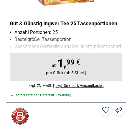
Gut & Günstig Ingwer Tee 25 Tassenportionen
Anzahl Portionen: 25
Beutelgröße: Tassenportion
Geschmack (Herstellerangabe): leicht, pikant-scharf
Teesorte: Ingwer Tee
1,
Ziehzeit: 5 bis 6 min
99
€
ab
pro Stück (ab 5 Stück)
zzgl. 7% MwSt. |
zzgl. Service- & Versandkosten
sofort lieferbar, Lieferzeit 1 Werktag