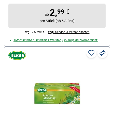
schärfe, feinwürzig
2,
Kuvert: Papierkuvert
99
€
ab
Teesorte: Gewürztee
pro Stück (ab 5 Stück)
Ziehzeit: 8-10 min
zzgl. 7% MwSt. |
zzgl. Service- & Versandkosten
sofort lieferbar, Lieferzeit 1 Werktag (solange der Vorrat reicht)