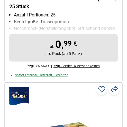
25 Stück
Anzahl Portionen: 25
Beutelgröße: Tassenportion
Geschmack (Herstellerangabe): erfrischend minzig
Kuvert: ohne Kuvert
0,
Teesorte: Kräutertee
99
€
ab
Ziehzeit: 5-8 min
pro Pack (ab 5 Pack)
zzgl. 7% MwSt. |
zzgl. Service- & Versandkosten
sofort lieferbar, Lieferzeit 1 Werktag