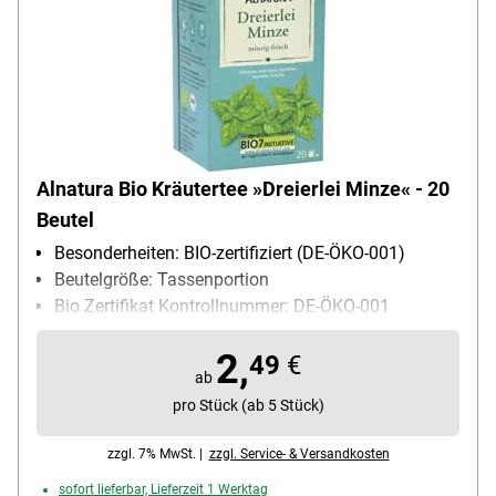
Alnatura Bio Kräutertee »Dreierlei Minze« - 20
Beutel
Besonderheiten: BIO-zertifiziert (DE-ÖKO-001)
Beutelgröße: Tassenportion
Bio Zertifikat Kontrollnummer: DE-ÖKO-001
Geschmack (Herstellerangabe): minzig-frisch
2,
Kuvert: Papierkuvert
49
€
ab
Teesorte: Kräutertee
pro Stück (ab 5 Stück)
Ziehzeit: 8-10 min
zzgl. 7% MwSt. |
zzgl. Service- & Versandkosten
sofort lieferbar, Lieferzeit 1 Werktag