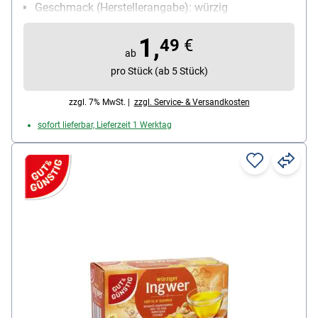
Geschmack (Herstellerangabe): würzig
Kuvert: ohne Kuvert
1,
Teesorte: Kräutertee
49
€
ab
Ziehzeit: 5-8 min
pro Stück (ab 5 Stück)
zzgl. 7% MwSt. |
zzgl. Service- & Versandkosten
sofort lieferbar, Lieferzeit 1 Werktag