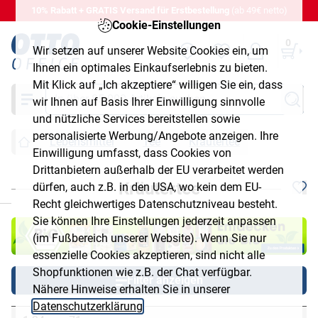
10% Rabatt + GRATIS Versand für Erstbestellung
(ab 49€ netto)
Cookie-Einstellungen
0
Wir setzen auf unserer Website Cookies ein, um
Ihnen ein optimales Einkaufserlebnis zu bieten.
Mit Klick auf „Ich akzeptiere“ willigen Sie ein, dass
Suche
wir Ihnen auf Basis Ihrer Einwilligung sinnvolle
und nützliche Services bereitstellen sowie
personalisierte Werbung/Angebote anzeigen. Ihre
Lebensmittel
Tee
Kräutertee
Einwilligung umfasst, dass Cookies von
Drittanbietern außerhalb der EU verarbeitet werden
Kräutertee
dürfen, auch z.B. in den USA, wo kein dem EU-
chließen
Recht gleichwertiges Datenschutzniveau besteht.
Sie können Ihre Einstellungen jederzeit anpassen
(im Fußbereich unserer Website). Wenn Sie nur
essenzielle Cookies akzeptieren, sind nicht alle
Shopfunktionen wie z.B. der Chat verfügbar.
Filter anzeigen
Nähere Hinweise erhalten Sie in unserer
Datenschutzerklärung
.