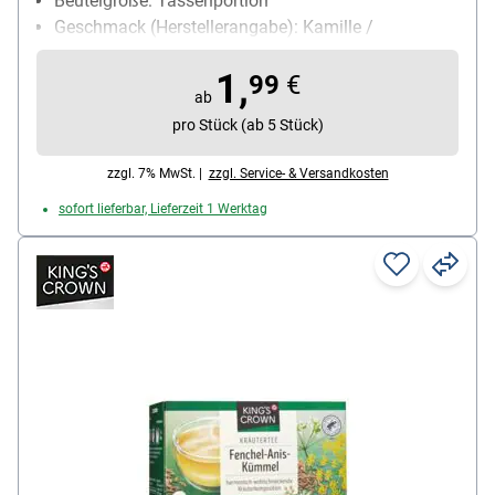
Beutelgröße: Tassenportion
Geschmack (Herstellerangabe): Kamille /
harmonisch / mild / feines Aroma
1,
Teesorte: Kräutertee
99
€
ab
Ziehzeit: 5-6 min
pro Stück (ab 5 Stück)
zzgl. 7% MwSt. |
zzgl. Service- & Versandkosten
sofort lieferbar, Lieferzeit 1 Werktag