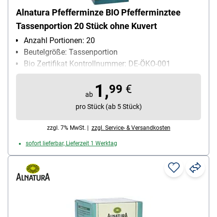
Alnatura Pfefferminze BIO Pfefferminztee
Tassenportion 20 Stück ohne Kuvert
Anzahl Portionen: 20
Beutelgröße: Tassenportion
Bio Zertifikat Kontrollnummer: DE-ÖKO-001
Geschmack (Herstellerangabe): intensives würzig-
1,
minziges Aroma
99
€
ab
Kuvert: ohne Kuvert
pro Stück (ab 5 Stück)
Teesorte: Kräutertee
Ziehzeit: 8-10 min
zzgl. 7% MwSt. |
zzgl. Service- & Versandkosten
sofort lieferbar, Lieferzeit 1 Werktag