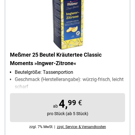
Meßmer 25 Beutel Kräutertee Classic
Moments »Ingwer-Zitrone«
Beutelgröße: Tassenportion
Geschmack (Herstellerangabe): würzig-frisch, leicht
scharf
Teesorte: Ingwer Tee
4,
Ziehzeit: 6 min
99
€
ab
pro Stück (ab 5 Stück)
zzgl. 7% MwSt. |
zzgl. Service- & Versandkosten