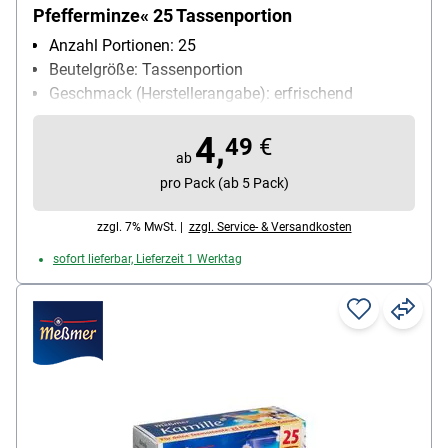
Pfefferminze« 25 Tassenportion
Anzahl Portionen: 25
Beutelgröße: Tassenportion
Geschmack (Herstellerangabe): erfrischend
Kuvert: Papierkuvert
4,
Teesorte: Kräutertee
49
€
ab
Ziehzeit: 5 bis 6 min
pro Pack (ab 5 Pack)
zzgl. 7% MwSt. |
zzgl. Service- & Versandkosten
sofort lieferbar, Lieferzeit 1 Werktag