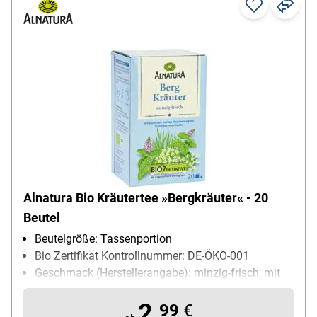
Alnatura Bio Kräutertee »Bergkräuter« - 20
Beutel
Beutelgröße: Tassenportion
Bio Zertifikat Kontrollnummer: DE-ÖKO-001
Geschmack (Herstellerangabe): minzig-frisch, mit
feinem Blütenaroma
2,
Kuvert: Papierkuvert
99
€