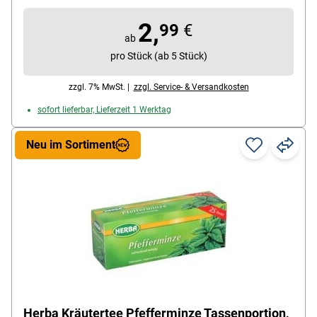
Bio Zertifikat Kontrollnummer: DE-ÖKO-001
2,
Geschmack (Herstellerangabe): würzig / minzig /
99
€
ab
feine Schärfe
pro Stück (ab 5 Stück)
Kuvert: Papierkuvert
Teesorte: Tee-Mischung
zzgl. 7% MwSt. |
zzgl. Service- & Versandkosten
Ziehzeit: 8-10 min
sofort lieferbar, Lieferzeit 1 Werktag
Neu im Sortiment
Herba Kräutertee Pfefferminze Tassenportion,