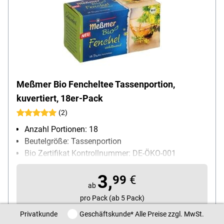
Meßmer Bio Fencheltee Tassenportion,
kuvertiert, 18er-Pack
(2)
Anzahl Portionen: 18
Beutelgröße: Tassenportion
Bio Zertifikat Kontrollnummer: DE-ÖKO-001
Geschmack (Herstellerangabe): fein-aromatisch
3,
Kuvert: Papierkuvert
99
€
ab
Teesorte: Kräutertee
pro Pack (ab 5 Pack)
Ziehzeit: 6 min
Privatkunde / Geschäftskunde
Privatkunde
Geschäftskunde
* Alle Preise zzgl. MwSt.
zzgl. 7% MwSt. |
zzgl. Service- & Versandkosten