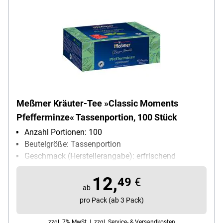
Meßmer Kräuter-Tee »Classic Moments
Pfefferminze« Tassenportion, 100 Stück
Anzahl Portionen: 100
Beutelgröße: Tassenportion
Geschmack (Herstellerangabe): erfrischend
Kuvert: ohne Kuvert
12,
Teesorte: Kräutertee
49
€
ab
Ziehzeit: 5 bis 6 min
pro Pack (ab 3 Pack)
zzgl. 7% MwSt. |
zzgl. Service- & Versandkosten