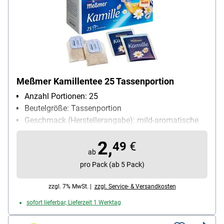
Meßmer Kamillentee 25 Tassenportion
Anzahl Portionen: 25
Beutelgröße: Tassenportion
Geschmack (Herstellerangabe): mild-aromatische
Kamillenblüte
2,
Kuvert: Papierkuvert
49
€
ab
Teesorte: Kräutertee
pro Pack (ab 5 Pack)
Ziehzeit: 6 min
zzgl. 7% MwSt. |
zzgl. Service- & Versandkosten
sofort lieferbar, Lieferzeit 1 Werktag