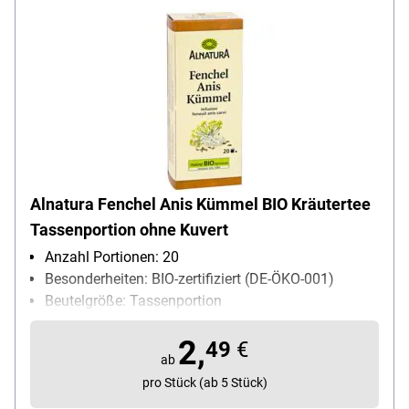
Alnatura Fenchel Anis Kümmel BIO Kräutertee
Tassenportion ohne Kuvert
Anzahl Portionen: 20
Besonderheiten: BIO-zertifiziert (DE-ÖKO-001)
Beutelgröße: Tassenportion
Bio Zertifikat Kontrollnummer: DE-ÖKO-001
2,
Geschmack (Herstellerangabe): mild-würzig
49
€
ab
Kuvert: ohne Kuvert
pro Stück (ab 5 Stück)
Teesorte: Kräutertee