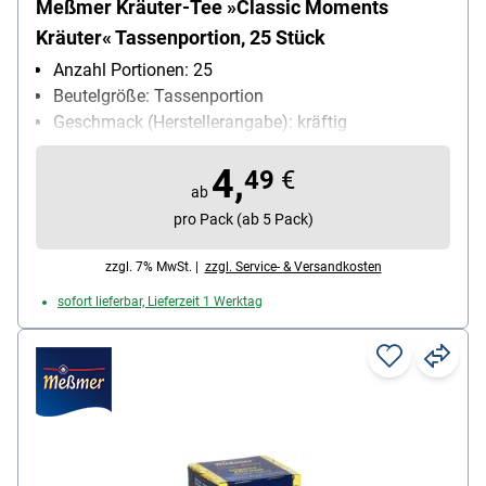
Meßmer Kräuter-Tee »Classic Moments
Kräuter« Tassenportion, 25 Stück
Anzahl Portionen: 25
Beutelgröße: Tassenportion
Geschmack (Herstellerangabe): kräftig
Kuvert: Papierkuvert
4,
Teesorte: Kräutertee
49
€
ab
Ziehzeit: 5 bis 6 min
pro Pack (ab 5 Pack)
zzgl. 7% MwSt. |
zzgl. Service- & Versandkosten
sofort lieferbar, Lieferzeit 1 Werktag