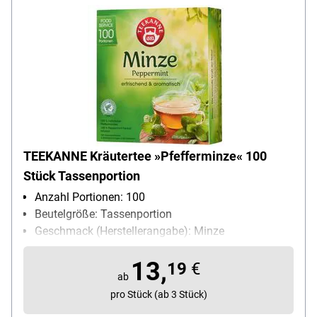
TEEKANNE Kräutertee »Pfefferminze« 100
Stück Tassenportion
Anzahl Portionen: 100
Beutelgröße: Tassenportion
Geschmack (Herstellerangabe): Minze
Teesorte: Kräutertee
13,
Ziehzeit: 5-8 min
19
€
ab
pro Stück (ab 3 Stück)