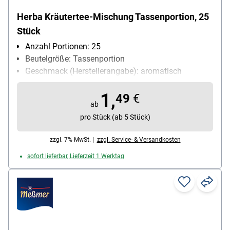
Herba Kräutertee-Mischung Tassenportion, 25
Stück
Anzahl Portionen: 25
Beutelgröße: Tassenportion
Geschmack (Herstellerangabe): aromatisch
Kuvert: ohne Kuvert
1,
Teesorte: Kräutertee
49
€
ab
Ziehzeit: 5-8 min
pro Stück (ab 5 Stück)
zzgl. 7% MwSt. |
zzgl. Service- & Versandkosten
sofort lieferbar, Lieferzeit 1 Werktag