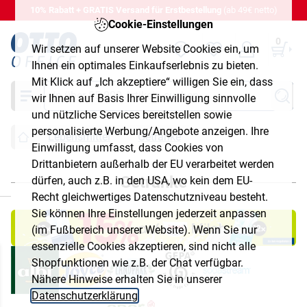
10% Rabatt + GRATIS Versand für Erstbestellung
(ab 49€ netto)
Cookie-Einstellungen
0
Wir setzen auf unserer Website Cookies ein, um
Ihnen ein optimales Einkaufserlebnis zu bieten.
Mit Klick auf „Ich akzeptiere“ willigen Sie ein, dass
Suche
wir Ihnen auf Basis Ihrer Einwilligung sinnvolle
und nützliche Services bereitstellen sowie
personalisierte Werbung/Angebote anzeigen. Ihre
Lebensmittel
Getränke
Einwilligung umfasst, dass Cookies von
Drittanbietern außerhalb der EU verarbeitet werden
Getränke
dürfen, auch z.B. in den USA, wo kein dem EU-
chließen
Recht gleichwertiges Datenschutzniveau besteht.
Sie können Ihre Einstellungen jederzeit anpassen
(im Fußbereich unserer Website). Wenn Sie nur
essenzielle Cookies akzeptieren, sind nicht alle
Shopfunktionen wie z.B. der Chat verfügbar.
Nähere Hinweise erhalten Sie in unserer
Datenschutzerklärung
.