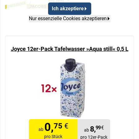
Ich akzeptiere
Nur essenzielle Cookies akzeptieren
Joyce 12er-Pack Tafelwasser »Aqua still« 0,5 L
0,
75
€
8,
99
€
ab
ab
pro Stück
pro 12er-Pack