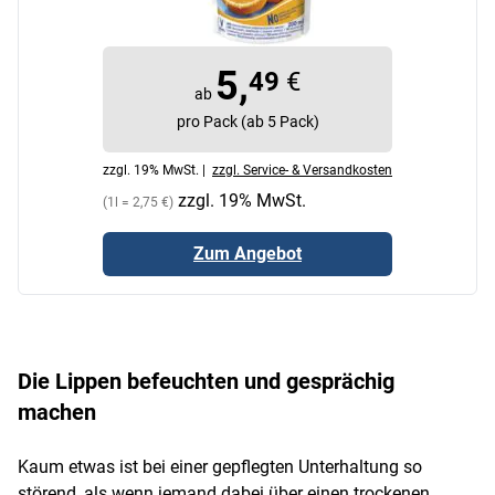
5,
49
€
ab
pro Pack (ab 5 Pack)
zzgl. 19% MwSt. |
zzgl. Service- & Versandkosten
zzgl. 19% MwSt.
(1l = 2,75 €)
Zum Angebot
Die Lippen befeuchten und gesprächig
machen
Kaum etwas ist bei einer gepflegten Unterhaltung so
störend, als wenn jemand dabei über einen trockenen