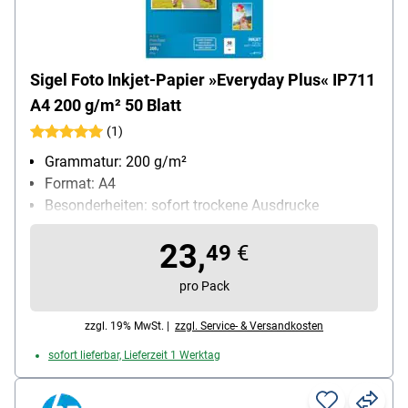
Sigel Foto Inkjet-Papier »Everyday Plus« IP711
A4 200 g/m² 50 Blatt
(1)
Grammatur: 200 g/m²
Format: A4
Besonderheiten: sofort trockene Ausdrucke
Anwendung: für Tintenstrahldrucker geeignet
23,
Inhalt pro Pack: 50 Blatt
49
€
pro Pack
zzgl. 19% MwSt. |
zzgl. Service- & Versandkosten
sofort lieferbar, Lieferzeit 1 Werktag