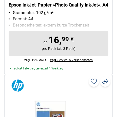
Epson InkJet-Papier »Photo Quality InkJet«, A4
Grammatur: 102 g/m²
Format: A4
Besonderheiten: extrem kurze Trockenzeit
Anwendung: für Tintenstrahlrdrucker geeignet
16,
Inhalt pro Pack: 100 Blatt
99
€
ab
pro Pack (ab 3 Pack)
zzgl. 19% MwSt. |
zzgl. Service- & Versandkosten
sofort lieferbar, Lieferzeit 1 Werktag