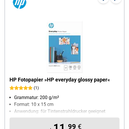
HP Fotopapier »HP everyday glossy paper«
(1)
Grammatur: 200 g/m²
Format: 10 x 15 cm
Anwendung: für Tintenstrahldrucker geeignet
Inhalt pro Pack: 100 Blatt
11,
99
€