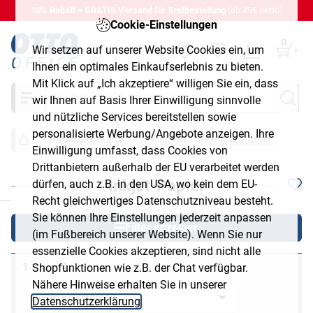
10% Rabatt + GRATIS Versand für Erstbestellung
(ab 49€ netto)
Cookie-Einstellungen
0
Wir setzen auf unserer Website Cookies ein, um
Ihnen ein optimales Einkaufserlebnis zu bieten.
Mit Klick auf „Ich akzeptiere“ willigen Sie ein, dass
Suche
wir Ihnen auf Basis Ihrer Einwilligung sinnvolle
und nützliche Services bereitstellen sowie
personalisierte Werbung/Angebote anzeigen. Ihre
Papierprodukte
Papier
Inkjet-Papier
Einwilligung umfasst, dass Cookies von
Drittanbietern außerhalb der EU verarbeitet werden
Inkjet-Papier
dürfen, auch z.B. in den USA, wo kein dem EU-
chließen
Recht gleichwertiges Datenschutzniveau besteht.
Sie können Ihre Einstellungen jederzeit anpassen
Filter anzeigen
(im Fußbereich unserer Website). Wenn Sie nur
essenzielle Cookies akzeptieren, sind nicht alle
1-9 von 9
Shopfunktionen wie z.B. der Chat verfügbar.
Nähere Hinweise erhalten Sie in unserer
Datenschutzerklärung
.