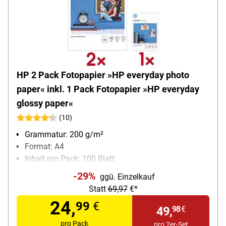
HP 2 Pack Fotopapier »HP everyday photo
paper« inkl. 1 Pack Fotopapier »HP everyday
glossy paper«
(10)
Grammatur: 200 g/m²
Format: A4
Inhalt pro Pack: 100 Blatt
-29%
ggü. Einzelkauf
Statt
69,97
€*
24,
99
€
49,
98
€
pro Pack
pro 2er-Set