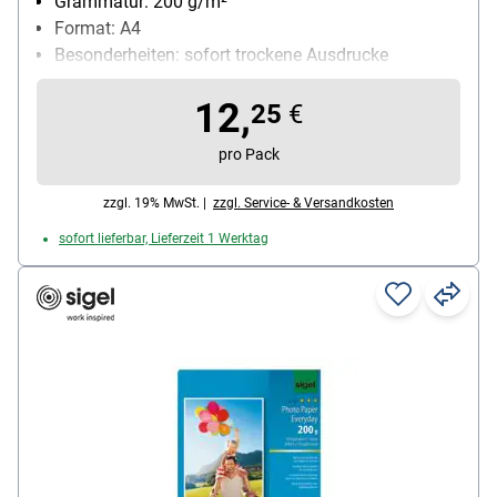
Grammatur: 200 g/m²
Format: A4
Besonderheiten: sofort trockene Ausdrucke
Anwendung: für Tintenstrahldrucker geeignet
12,
Inhalt pro Pack: 20 Blatt
25
€
pro Pack
zzgl. 19% MwSt. |
zzgl. Service- & Versandkosten
sofort lieferbar, Lieferzeit 1 Werktag