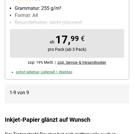
Grammatur: 255 g/m²
Format: A4
Besonderheiten: leicht glänzend
Anwendung: für Tintenstrahldrucker geeignet
17,
Inhalt pro Pack: 30 Blatt
99
€
ab
pro Pack (ab 3 Pack)
zzgl. 19% MwSt. |
zzgl. Service- & Versandkosten
sofort lieferbar, Lieferzeit 1 Werktag
1-9 von 9
Inkjet-Papier glänzt auf Wunsch