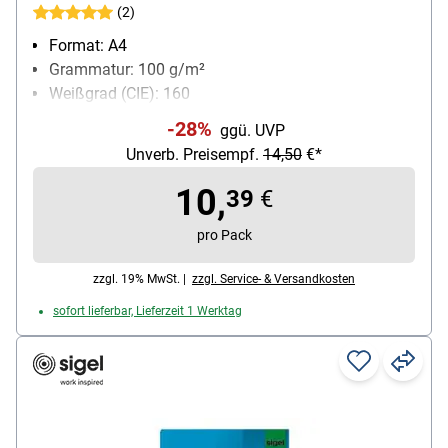
(2)
Format: A4
Grammatur: 100 g/m²
Weißgrad (CIE): 160
Inhalt pro Pack: 250 Blatt
-28%
ggü. UVP
Unverb. Preisempf.
14,50
€*
10,
39
€
pro Pack
zzgl. 19% MwSt. |
zzgl. Service- & Versandkosten
sofort lieferbar, Lieferzeit 1 Werktag