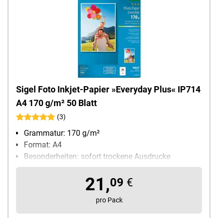
Sigel Foto Inkjet-Papier »Everyday Plus« IP714
A4 170 g/m² 50 Blatt
(3)
Grammatur: 170 g/m²
Format: A4
Besonderheiten: sofort trockene Ausdrucke
Anwendung: für Tintenstrahldrucker geeignet
21,
Inhalt pro Pack: 50 Blatt
09
€
pro Pack