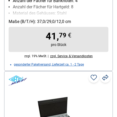
Anzahl der Fächer für Banknoten: 4
Anzahl der Fächer für Hartgeld: 8
Material des Gehäuses: Stahl
Schließungsart: Zylinderschloss
Maße (B/T/H): 37,0/29,0/12,0 cm
Besonderheiten: Hartgeldeinsatz gleitet bei Öffnung
der Kassenlade automatisch nach hinten
41,
79
€
pro Stück
zzgl. 19% MwSt. |
zzgl. Service- & Versandkosten
gesonderter Paketversand, Lieferzeit ca. 1 - 2 Tage