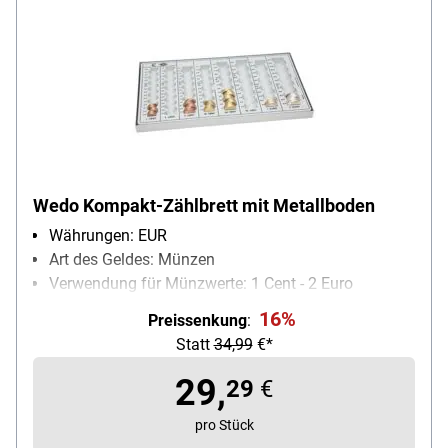
Wedo Kompakt-Zählbrett mit Metallboden
Währungen: EUR
Art des Geldes: Münzen
Verwendung für Münzwerte: 1 Cent - 2 Euro
max. Aufnahmebetrag an Münzgeld: 246.4 €
16%
Preissenkung
:
Besonderheiten: mit Metallboden
Statt
34,99
€*
29,
29
€
pro Stück