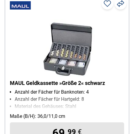
MAUL Geldkassette »Größe 2« schwarz
Anzahl der Fächer für Banknoten: 4
Anzahl der Fächer für Hartgeld: 8
Material des Gehäuses: Stahl
Schließungsart: Zylinderschloss
Maße (B/H): 36,0/11,0 cm
Besonderheiten: Zähl-Einsatz rastet beim Öffnen
der Geldkassette ein
69,
99
€