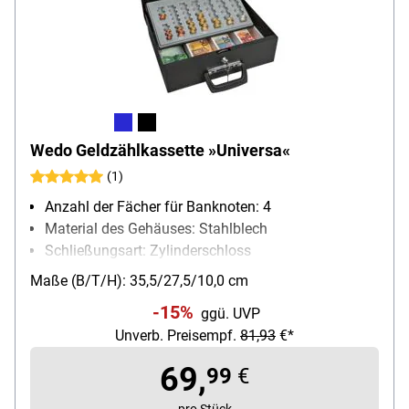
Wedo Geldzählkassette »Universa«
(1)
Anzahl der Fächer für Banknoten: 4
Material des Gehäuses: Stahlblech
Schließungsart: Zylinderschloss
Besonderheiten: mit Münzskala,
Maße (B/T/H): 35,5/27,5/10,0 cm
Deckelschaumstoffpolsterung
-15%
ggü. UVP
Unverb. Preisempf.
81,93
€*
69,
99
€