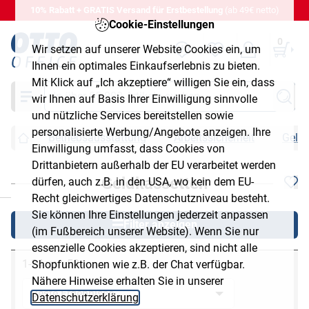
10% Rabatt + GRATIS Versand für Erstbestellung
(ab 49€ netto)
Cookie-Einstellungen
0
Wir setzen auf unserer Website Cookies ein, um
Ihnen ein optimales Einkaufserlebnis zu bieten.
Mit Klick auf „Ich akzeptiere“ willigen Sie ein, dass
Suche
wir Ihnen auf Basis Ihrer Einwilligung sinnvolle
und nützliche Services bereitstellen sowie
personalisierte Werbung/Angebote anzeigen. Ihre
Betriebsausstattung
Arbeitssicherheit
Geldk
Einwilligung umfasst, dass Cookies von
Drittanbietern außerhalb der EU verarbeitet werden
Geldkassetten
dürfen, auch z.B. in den USA, wo kein dem EU-
chließen
Recht gleichwertiges Datenschutzniveau besteht.
Sie können Ihre Einstellungen jederzeit anpassen
Filter anzeigen
(im Fußbereich unserer Website). Wenn Sie nur
essenzielle Cookies akzeptieren, sind nicht alle
1-24 von 58
Shopfunktionen wie z.B. der Chat verfügbar.
Nähere Hinweise erhalten Sie in unserer
Datenschutzerklärung
.