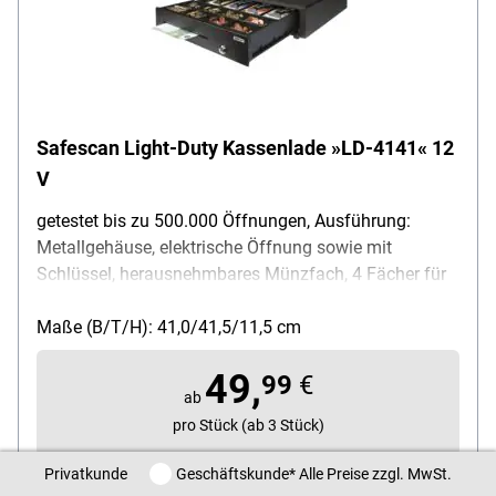
Safescan Light-Duty Kassenlade »LD-4141« 12
V
getestet bis zu 500.000 Öffnungen, Ausführung:
Metallgehäuse, elektrische Öffnung sowie mit
Schlüssel, herausnehmbares Münzfach, 4 Fächer für
Scheine, 8 Fächer für Münzen, POS Safe,
Separierungsschlitz, Strom: 12 V, Stromkabel: RJ12,
Maße (B/T/H): 41,0/41,5/11,5 cm
Gewicht: 5,5 kg, Material: Stahl/Kunststoff (Schale),
49,
Verriegelung in 3 Positionen (verriegelt, stand-by,
99
€
ab
offen), Inhalt pro Pack: Kassenlade, 2-teiliges
pro Stück (ab 3 Stück)
Schlüsselset
Privatkunde / Geschäftskunde
Privatkunde
Geschäftskunde
* Alle Preise zzgl. MwSt.
zzgl. 19% MwSt. |
zzgl. Service- & Versandkosten