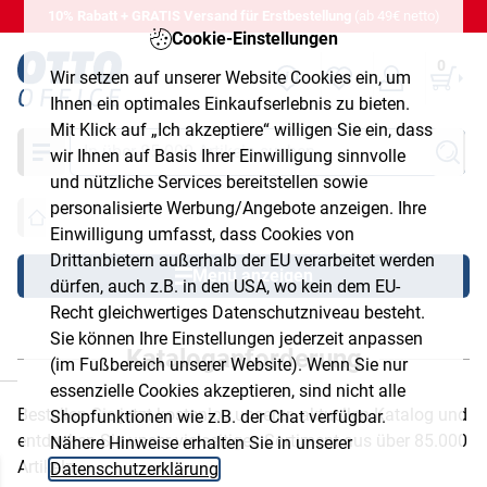
10% Rabatt + GRATIS Versand für Erstbestellung
(ab 49€ netto)
Cookie-Einstellungen
0
Wir setzen auf unserer Website Cookies ein, um
Ihnen ein optimales Einkaufserlebnis zu bieten.
Mit Klick auf „Ich akzeptiere“ willigen Sie ein, dass
Suche
wir Ihnen auf Basis Ihrer Einwilligung sinnvolle
und nützliche Services bereitstellen sowie
personalisierte Werbung/Angebote anzeigen. Ihre
Einwilligung umfasst, dass Cookies von
Drittanbietern außerhalb der EU verarbeitet werden
Menü anzeigen
dürfen, auch z.B. in den USA, wo kein dem EU-
Recht gleichwertiges Datenschutzniveau besteht.
Sie können Ihre Einstellungen jederzeit anpassen
Kataloganforderung
(im Fußbereich unserer Website). Wenn Sie nur
chließen
essenzielle Cookies akzeptieren, sind nicht alle
Bestellen Sie jetzt kostenlos unseren aktuellen Katalog und
Shopfunktionen wie z.B. der Chat verfügbar.
entdecken Sie unser vielseitiges Sortiment aus über 85.000
Nähere Hinweise erhalten Sie in unserer
Artikeln.
Datenschutzerklärung
.