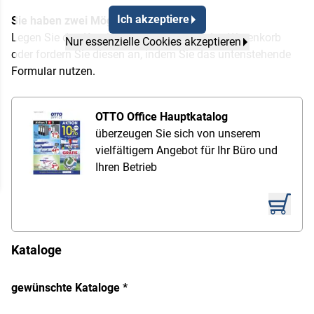
Ich akzeptiere
Sie haben zwei Möglichkeiten:
Legen Sie den Katalog einfach direkt in den Warenkorb
Nur essenzielle Cookies akzeptieren
oder fordern Sie diesen an, indem Sie das untenstehende
Formular nutzen.
OTTO Office Hauptkatalog
überzeugen Sie sich von unserem
vielfältigem Angebot für Ihr Büro und
Ihren Betrieb
Kataloge
gewünschte Kataloge *