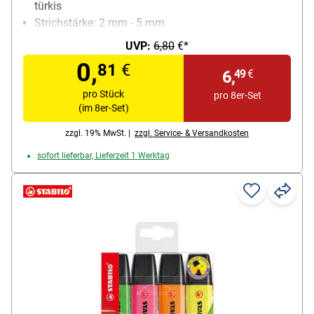
türkis
Strichstärke: 2 mm - 5 mm
Ausführung: schnell trocken, lichtbeständig, hohe
UVP:
6,80
€*
Offenlagerfähigkeit, nachfüllbar
0,
81
€
Besonderheiten: starke Leuchtkraft; bis zu 4
6,
49
€
Stunden offenlagerfähig
pro Stück
pro 8er-Set
Inhalt pro Pack: 8 Stück
(im 8er-Set)
zzgl. 19% MwSt. |
zzgl. Service- & Versandkosten
sofort lieferbar, Lieferzeit 1 Werktag