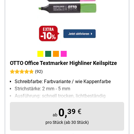
OTTO Office Textmarker Highliner Keilspitze
(92)
Schreibfarbe: Farbvariante / wie Kappenfarbe
Strichstärke: 2 mm - 5 mm
Ausführung: schnell trocken, lichtbeständig
Besonderheiten: starke Leuchtkraft; Kappe mit
0,
Taschenclip
39
€
ab
Inhalt pro Pack: 1 Stück
pro Stück (ab 30 Stück)