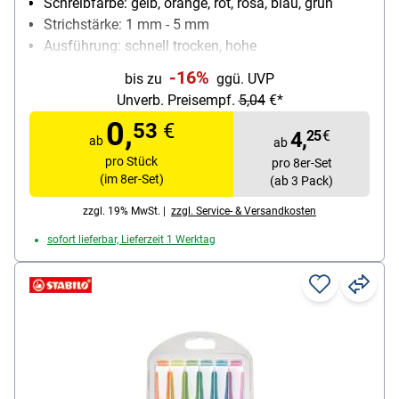
Schreibfarbe: gelb, orange, rot, rosa, blau, grün
Strichstärke: 1 mm - 5 mm
Ausführung: schnell trocken, hohe
Offenlagerfähigkeit, nachfüllbar
-16%
bis zu
ggü. UVP
Besonderheiten: hohe Leuchtkraft
Unverb. Preisempf.
5,04
€*
Inhalt pro Pack: 8 Stück
0,
53
€
4,
25
€
ab
ab
pro Stück
pro 8er-Set
(im 8er-Set)
(ab 3 Pack)
zzgl. 19% MwSt. |
zzgl. Service- & Versandkosten
sofort lieferbar, Lieferzeit 1 Werktag