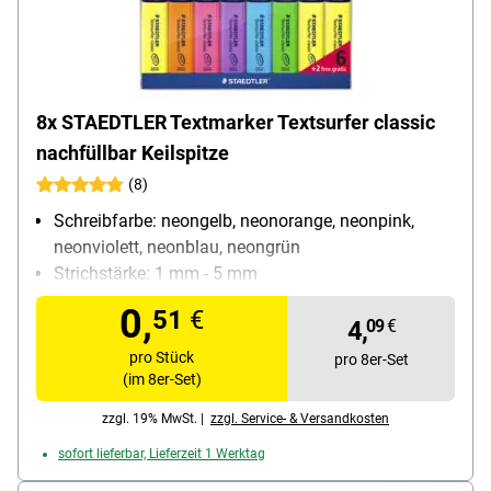
8x STAEDTLER Textmarker Textsurfer classic
nachfüllbar Keilspitze
(8)
Schreibfarbe: neongelb, neonorange, neonpink,
neonviolett, neonblau, neongrün
Strichstärke: 1 mm - 5 mm
Ausführung: für Inkjet-Ausdrucke geeignet, schnell
0,
51
€
trocken, lichtbeständig, nachfüllbar
4,
09
€
Besonderheiten: Stift läuft auch bei hohem Druck
pro Stück
pro 8er-Set
nicht aus (z.B. im Flugzeug), Drehkappe mit
(im 8er-Set)
Taschenclip
zzgl. 19% MwSt. |
zzgl. Service- & Versandkosten
Inhalt pro Pack: 8 Stück
sofort lieferbar, Lieferzeit 1 Werktag