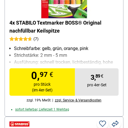
4x STABILO Textmarker BOSS® Original
nachfüllbar Keilspitze
(7)
Schreibfarbe: gelb, grün, orange, pink
Strichstärke: 2 mm - 5 mm
Ausführung: schnell trocken, lichtbeständig, hohe
Offenlagerfähigkeit, nachfüllbar
0,
97
€
Besonderheiten: starke Leuchtkraft; bis zu 4
3,
89
€
Stunden offenlagerfähig
pro Stück
pro 4er-Set
Inhalt pro Pack: 4 Stück
(im 4er-Set)
zzgl. 19% MwSt. |
zzgl. Service- & Versandkosten
sofort lieferbar, Lieferzeit 1 Werktag