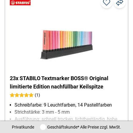
23x STABILO Textmarker BOSS® Original
limitierte Edition nachfüllbar Keilspitze
(1)
Schreibfarbe: 9 Leuchtfarben, 14 Pastellfarben
Strichstärke: 3 mm - 5 mm
Ausführung: schnell trocken, lichtbeständig, hohe
Offenlagerfähigkeit, nachfüllbar
Privatkunde / Geschäftskunde
Privatkunde
Geschäftskunde
* Alle Preise zzgl. MwSt.