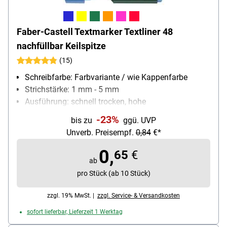
Faber-Castell Textmarker Textliner 48
nachfüllbar Keilspitze
(15)
Schreibfarbe: Farbvariante / wie Kappenfarbe
Strichstärke: 1 mm - 5 mm
Ausführung: schnell trocken, hohe
Offenlagerfähigkeit, nachfüllbar
-23%
bis zu
ggü. UVP
Besonderheiten: hohe Leuchtkraft
Unverb. Preisempf.
0,84
€*
Inhalt pro Pack: 1 Stück
0,
65
€
ab
pro Stück (ab 10 Stück)
zzgl. 19% MwSt. |
zzgl. Service- & Versandkosten
sofort lieferbar, Lieferzeit 1 Werktag