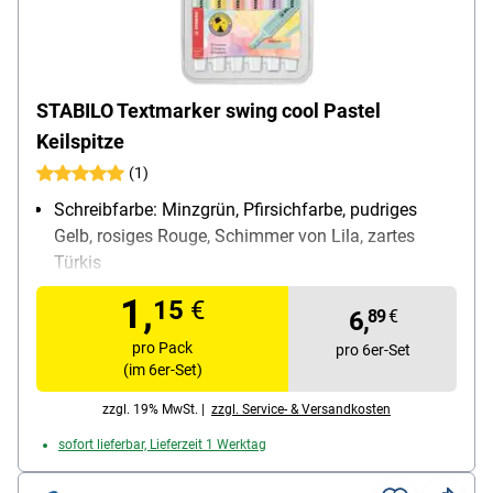
STABILO Textmarker swing cool Pastel
Keilspitze
(1)
Schreibfarbe: Minzgrün, Pfirsichfarbe, pudriges
Gelb, rosiges Rouge, Schimmer von Lila, zartes
Türkis
Strichstärke: 1 mm - 4 mm
1,
15
€
Ausführung: lichtbeständig, hohe
6,
89
€
Offenlagerfähigkeit
pro Pack
pro 6er-Set
Besonderheiten: starke Leuchtkraft; bis zu 4
(im 6er-Set)
Stunden offenlagerfähig
zzgl. 19% MwSt. |
zzgl. Service- & Versandkosten
Inhalt pro Pack: 6 Stück
sofort lieferbar, Lieferzeit 1 Werktag