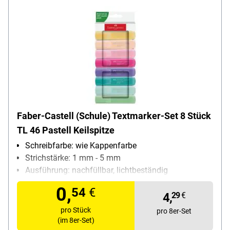
Faber-Castell (Schule) Textmarker-Set 8 Stück
TL 46 Pastell Keilspitze
Schreibfarbe: wie Kappenfarbe
Strichstärke: 1 mm - 5 mm
Ausführung: nachfüllbar, lichtbeständig
Besonderheiten: mit sanften Pastellfarben /
0,
54
€
gleichmäßige Farbabgabe / Kappe mit Clip
4,
29
€
Inhalt pro Pack: 8 Stück
pro Stück
pro 8er-Set
(im 8er-Set)