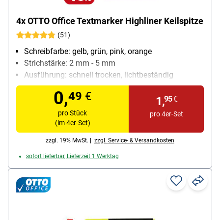
4x OTTO Office Textmarker Highliner Keilspitze
(51)
Schreibfarbe: gelb, grün, pink, orange
Strichstärke: 2 mm - 5 mm
Ausführung: schnell trocken, lichtbeständig
Besonderheiten: starke Leuchtkraft; Kappe mit
0,
49
€
Taschenclip
1,
95
€
Inhalt pro Pack: 4 Stück
pro Stück
pro 4er-Set
(im 4er-Set)
zzgl. 19% MwSt. |
zzgl. Service- & Versandkosten
sofort lieferbar, Lieferzeit 1 Werktag