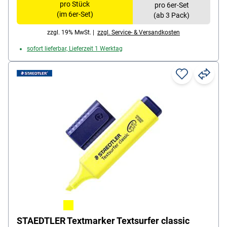
Besonderheiten: Pastell-Farben; starke Leuchtkraft;
pro Stück
pro 6er-Set
bis zu 4 Stunden offenlagerfähig
(im 6er-Set)
(ab 3 Pack)
Inhalt pro Pack: 6 Stück
zzgl. 19% MwSt. |
zzgl. Service- & Versandkosten
sofort lieferbar, Lieferzeit 1 Werktag
STAEDTLER Textmarker Textsurfer classic