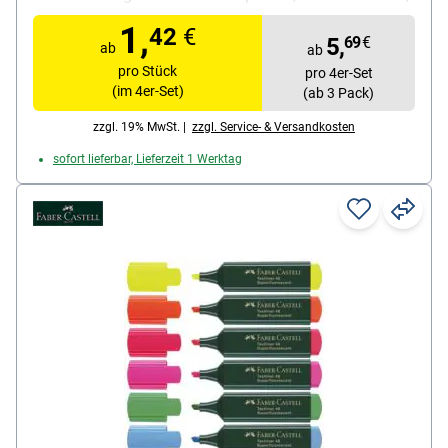
lichtbeständig, hohe Offenlagerfähigkeit
1,
42
€
Besonderheiten: starke Leuchtkraft, weiche
5,
69
€
ab
ab
Griffzone
pro Stück
pro 4er-Set
Inhalt pro Pack: 4 Stück
(im 4er-Set)
(ab 3 Pack)
zzgl. 19% MwSt. |
zzgl. Service- & Versandkosten
sofort lieferbar, Lieferzeit 1 Werktag