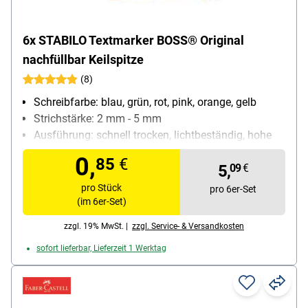
6x STABILO Textmarker BOSS® Original
nachfüllbar Keilspitze
(8)
Schreibfarbe: blau, grün, rot, pink, orange, gelb
Strichstärke: 2 mm - 5 mm
Ausführung: schnell trocken, lichtbeständig, hohe
Offenlagerfähigkeit, nachfüllbar
0,
85
€
Besonderheiten: starke Leuchtkraft; bis zu 4
5,
09
€
Stunden offenlagerfähig
pro Stück
pro 6er-Set
Inhalt pro Pack: 6 Stück
(im 6er-Set)
zzgl. 19% MwSt. |
zzgl. Service- & Versandkosten
sofort lieferbar, Lieferzeit 1 Werktag