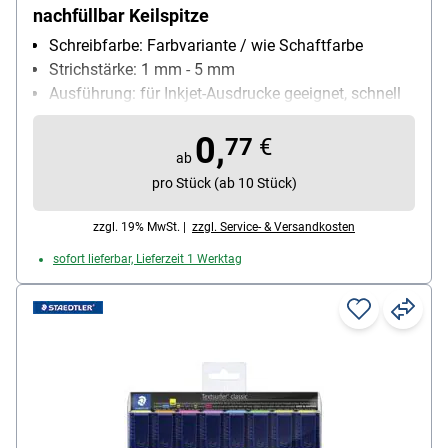
nachfüllbar Keilspitze
Schreibfarbe: Farbvariante / wie Schaftfarbe
Strichstärke: 1 mm - 5 mm
Ausführung: für Inkjet-Ausdrucke geeignet, schnell
trocken, lichtbeständig, nachfüllbar
0,
Besonderheiten: Stift läuft auch bei hohem Druck
77
€
ab
nicht aus (z.B. im Flugzeug), Drehkappe mit
pro Stück (ab 10 Stück)
Taschenclip
Inhalt pro Pack: 1 Stück
zzgl. 19% MwSt. |
zzgl. Service- & Versandkosten
sofort lieferbar, Lieferzeit 1 Werktag