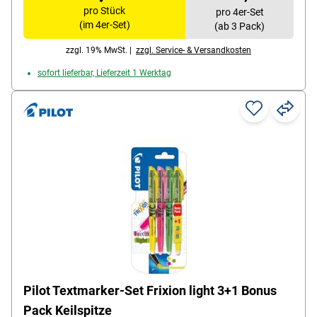
auch unter Druck nicht aus (z.B. im Flugzeug);
pro Stück
pro 4er-Set
ergonomische Griffzone; mit Kunststoff-
(im 4er-Set)
(ab 3 Pack)
Tischspender
zzgl. 19% MwSt. |
zzgl. Service- & Versandkosten
Inhalt pro Pack: 4 Stück
sofort lieferbar, Lieferzeit 1 Werktag
Pilot Textmarker-Set Frixion light 3+1 Bonus
Pack Keilspitze