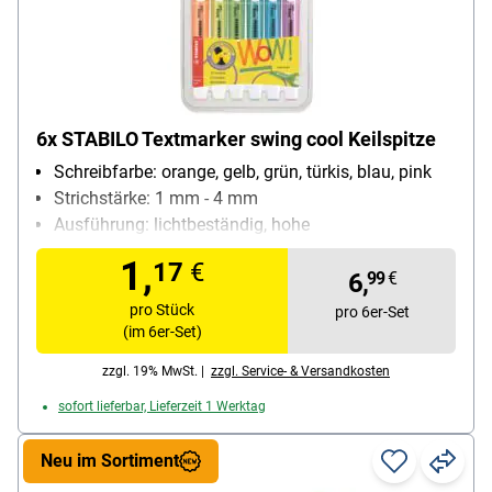
6x STABILO Textmarker swing cool Keilspitze
Schreibfarbe: orange, gelb, grün, türkis, blau, pink
Strichstärke: 1 mm - 4 mm
Ausführung: lichtbeständig, hohe
Offenlagerfähigkeit
1,
17
€
Besonderheiten: starke Leuchtkraft; bis zu 4
6,
99
€
Stunden offenlagerfähig
pro Stück
pro 6er-Set
Inhalt pro Pack: 6 Stück
(im 6er-Set)
zzgl. 19% MwSt. |
zzgl. Service- & Versandkosten
sofort lieferbar, Lieferzeit 1 Werktag
Neu im Sortiment