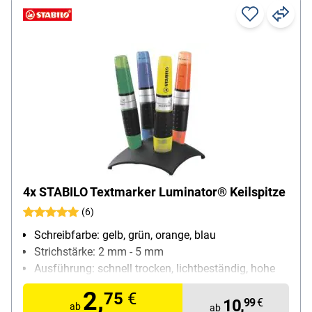
4x STABILO Textmarker Luminator® Keilspitze
(6)
Schreibfarbe: gelb, grün, orange, blau
Strichstärke: 2 mm - 5 mm
Ausführung: schnell trocken, lichtbeständig, hohe
Offenlagerfähigkeit
2,
75
€
Besonderheiten: großer Tintenvorrat (8 ml); läuft
10,
99
€
ab
ab