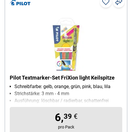
Pilot Textmarker-Set FriXion light Keilspitze
Schreibfarbe: gelb, orange, grün, pink, blau, lila
Strichstärke: 3 mm - 4 mm
Ausführung: löschbar / radierbar, schattenfrei
kopierbar, schnell trocken
6,
Besonderheiten: Schaftende mit Gummispitze zum
39
€
Radieren der Markierung
pro Pack
Inhalt pro Pack: 6 Stück