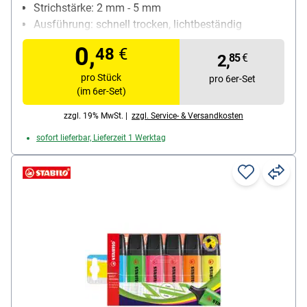
Strichstärke: 2 mm - 5 mm
Ausführung: schnell trocken, lichtbeständig
Besonderheiten: starke Leuchtkraft; Kappe mit
0,
48
€
Taschenclip
2,
85
€
Inhalt pro Pack: 6 Stück
pro Stück
pro 6er-Set
(im 6er-Set)
zzgl. 19% MwSt. |
zzgl. Service- & Versandkosten
sofort lieferbar, Lieferzeit 1 Werktag