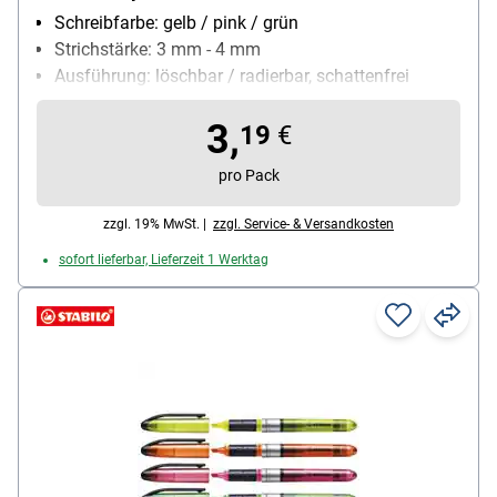
Schreibfarbe: gelb / pink / grün
Strichstärke: 3 mm - 4 mm
Ausführung: löschbar / radierbar, schattenfrei
kopierbar, schnell trocken
3,
Besonderheiten: Schaftende mit Gummispitze zum
19
€
Radieren der Markierung
pro Pack
Inhalt pro Pack: 4 Stück
zzgl. 19% MwSt. |
zzgl. Service- & Versandkosten
sofort lieferbar, Lieferzeit 1 Werktag