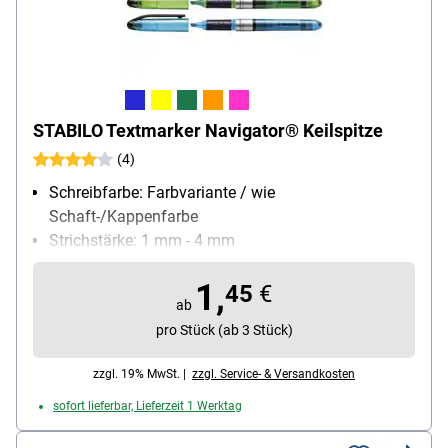
STABILO Textmarker Navigator® Keilspitze
(4)
Schreibfarbe: Farbvariante / wie
Schaft-/Kappenfarbe
Strichstärke: 1 mm - 4 mm
Ausführung: schattenfrei kopierbar, schnell trocken,
1,
lichtbeständig, hohe Offenlagerfähigkeit
45
€
ab
Besonderheiten: starke Leuchtkraft, weiche
pro Stück (ab 3 Stück)
Griffzone
Inhalt pro Pack: 1 Stück
zzgl. 19% MwSt. |
zzgl. Service- & Versandkosten
sofort lieferbar, Lieferzeit 1 Werktag