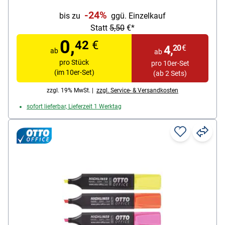
Ausführung: schnell trocken, lichtbeständig
-24%
bis zu
ggü. Einzelkauf
Besonderheiten: starke Leuchtkraft; Kappe mit
Statt
5,50
€*
Taschenclip
0,
42
€
Inhalt pro Pack: 10 Stück
4,
20
€
ab
ab
pro Stück
pro 10er-Set
(im 10er-Set)
(ab 2 Sets)
zzgl. 19% MwSt. |
zzgl. Service- & Versandkosten
sofort lieferbar, Lieferzeit 1 Werktag