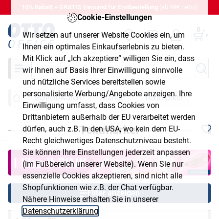
10% Rabatt + GRATIS Versand für Erstbestellung
(ab 49€ netto)
Cookie-Einstellungen
0
Wir setzen auf unserer Website Cookies ein, um
Ihnen ein optimales Einkaufserlebnis zu bieten.
Mit Klick auf „Ich akzeptiere“ willigen Sie ein, dass
Suche
wir Ihnen auf Basis Ihrer Einwilligung sinnvolle
und nützliche Services bereitstellen sowie
personalisierte Werbung/Angebote anzeigen. Ihre
Schreibwaren
Marker
Textmarker
Einwilligung umfasst, dass Cookies von
Drittanbietern außerhalb der EU verarbeitet werden
Textmarker
dürfen, auch z.B. in den USA, wo kein dem EU-
chließen
Recht gleichwertiges Datenschutzniveau besteht.
Sie können Ihre Einstellungen jederzeit anpassen
(im Fußbereich unserer Website). Wenn Sie nur
essenzielle Cookies akzeptieren, sind nicht alle
Shopfunktionen wie z.B. der Chat verfügbar.
Filter anzeigen
Nähere Hinweise erhalten Sie in unserer
Datenschutzerklärung
.