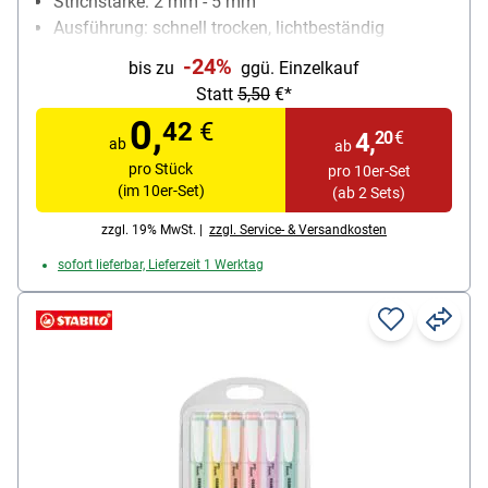
Strichstärke: 2 mm - 5 mm
Ausführung: schnell trocken, lichtbeständig
Besonderheiten: starke Leuchtkraft; Kappe mit
-24%
bis zu
ggü. Einzelkauf
Taschenclip
Statt
5,50
€*
Inhalt pro Pack: 10 Stück
0,
42
€
4,
20
€
ab
ab
pro Stück
pro 10er-Set
(im 10er-Set)
(ab 2 Sets)
zzgl. 19% MwSt. |
zzgl. Service- & Versandkosten
sofort lieferbar, Lieferzeit 1 Werktag