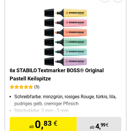
6x STABILO Textmarker BOSS® Original
Pastell Keilspitze
(5)
Schreibfarbe: minzgrün, rosiges Rouge, türkis, lila,
pudriges gelb, cremiger Pfirsich
Strichstärke: 2 mm - 5 mm
Ausführung: schnell trocken, lichtbeständig, hohe
0,
83
€
Offenlagerfähigkeit, nachfüllbar
4,
99
€
ab
ab