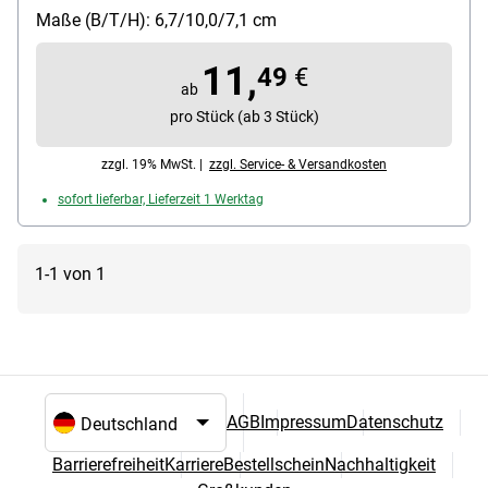
x 8 cm (für 4-fach-Lochung), US Quart, Folio
Maße (B/T/H): 6,7/10,0/7,1 cm
Material: Metall, Kunststoffboden
11,
49
€
ab
pro Stück (ab 3 Stück)
zzgl. 19% MwSt. |
zzgl. Service- & Versandkosten
sofort lieferbar, Lieferzeit 1 Werktag
1-1 von 1
AGB
Impressum
Datenschutz
Sprach- und Landesauswahl
Barrierefreiheit
Karriere
Bestellschein
Nachhaltigkeit