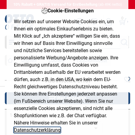
10% Rabatt + GRATIS Versand für Erstbestellung
(ab 49€ netto)
Cookie-Einstellungen
0
Wir setzen auf unserer Website Cookies ein, um
Ihnen ein optimales Einkaufserlebnis zu bieten.
Mit Klick auf „Ich akzeptiere“ willigen Sie ein, dass
Suche
wir Ihnen auf Basis Ihrer Einwilligung sinnvolle
und nützliche Services bereitstellen sowie
personalisierte Werbung/Angebote anzeigen. Ihre
Ordnen
Lochen
Taschenlocher
Einwilligung umfasst, dass Cookies von
Drittanbietern außerhalb der EU verarbeitet werden
Taschenlocher
dürfen, auch z.B. in den USA, wo kein dem EU-
chließen
Recht gleichwertiges Datenschutzniveau besteht.
Sie können Ihre Einstellungen jederzeit anpassen
Filter anzeigen
(im Fußbereich unserer Website). Wenn Sie nur
essenzielle Cookies akzeptieren, sind nicht alle
1-1 von 1
Shopfunktionen wie z.B. der Chat verfügbar.
Nähere Hinweise erhalten Sie in unserer
Datenschutzerklärung
.