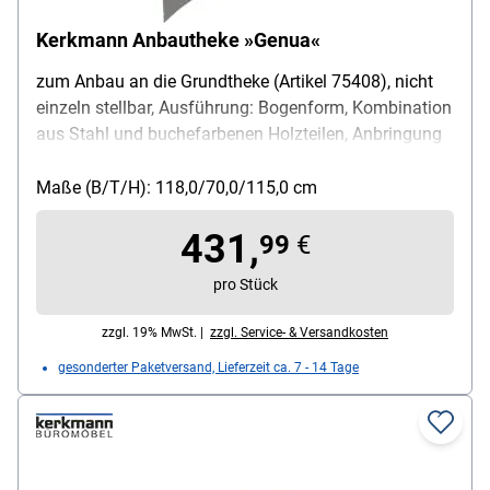
Kerkmann Anbautheke »Genua«
zum Anbau an die Grundtheke (Artikel 75408), nicht
einzeln stellbar, Ausführung: Bogenform, Kombination
aus Stahl und buchefarbenen Holzteilen, Anbringung
von Plakattaschen und Prospektfächern möglich,
Maße (B/T/H): 118/70/115 cm
Maße (B/T/H): 118,0/70,0/115,0 cm
431,
99
€
pro Stück
zzgl. 19% MwSt. |
zzgl. Service- & Versandkosten
gesonderter Paketversand, Lieferzeit ca. 7 - 14 Tage