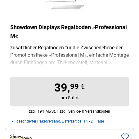
Showdown Displays Regalboden »Professional
M«
zusätzlicher Regalboden für die Zwischenebene der
Promotionstheke »Professional M«, einfache Montage
durch Einhängen am Thekengestell, Material:
Kunststoff, Maße (B/T/H): 84 / 42 / 4 cm, Gewicht:
0.99 kg, Lieferumfang: Regalboden / Aufhängung
39,
99
€
pro Stück
zzgl. 19% MwSt. |
zzgl. Service- & Versandkosten
gesonderter Paketversand, Lieferzeit ca. 14 - 21 Tage