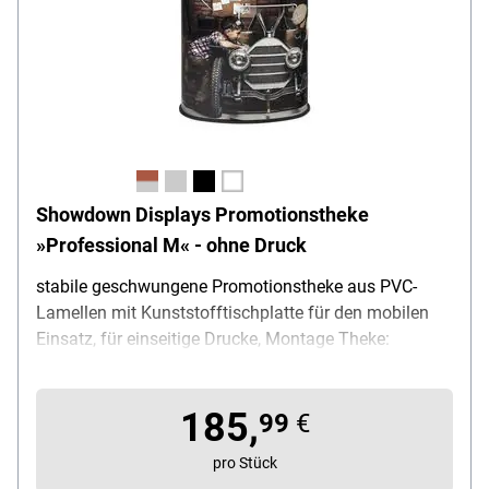
Showdown Displays Promotionstheke
»Professional M« - ohne Druck
stabile geschwungene Promotionstheke aus PVC-
Lamellen mit Kunststofftischplatte für den mobilen
Einsatz, für einseitige Drucke, Montage Theke:
Lamellen in Sockel einhaken, Produktvorteil: schneller
werkzeugloser Aufbau / optional zusätzliches
185,
Regalbrett einhängbar, Material Theke: PVC-Lamellen,
99
€
Material Sockel: Kunststoff, Maße (B/T/H): 90 / 47 /
pro Stück
93 cm, Gewicht: 9.55 kg, Lieferumfang: