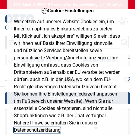
10% Rabatt + GRATIS Versand für Erstbestellung
(ab 49€ netto)
Cookie-Einstellungen
0
Wir setzen auf unserer Website Cookies ein, um
Ihnen ein optimales Einkaufserlebnis zu bieten.
Mit Klick auf „Ich akzeptiere“ willigen Sie ein, dass
Suche
wir Ihnen auf Basis Ihrer Einwilligung sinnvolle
und nützliche Services bereitstellen sowie
personalisierte Werbung/Angebote anzeigen. Ihre
Büromöbel & Einrichten
Möbelelemente
Th
Einwilligung umfasst, dass Cookies von
Drittanbietern außerhalb der EU verarbeitet werden
Theken
dürfen, auch z.B. in den USA, wo kein dem EU-
chließen
Recht gleichwertiges Datenschutzniveau besteht.
Sie können Ihre Einstellungen jederzeit anpassen
Filter anzeigen
(im Fußbereich unserer Website). Wenn Sie nur
essenzielle Cookies akzeptieren, sind nicht alle
1-24 von 48
Shopfunktionen wie z.B. der Chat verfügbar.
Nähere Hinweise erhalten Sie in unserer
Datenschutzerklärung
.