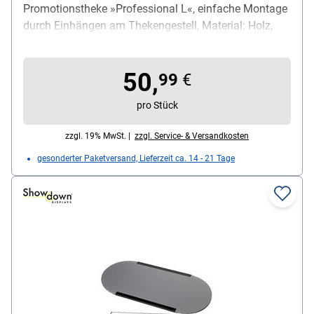
Promotionstheke »Professional L«, einfache Montage
durch Einhängen am Thekengestell, Material: Holz,
Maße (B/T/H): 116 / 44 / 2 cm, Gewicht: 0.5 kg,
Lieferumfang: Regalboden / Aufhängung
50,
99
€
pro Stück
zzgl. 19% MwSt. |
zzgl. Service- & Versandkosten
gesonderter Paketversand, Lieferzeit ca. 14 - 21 Tage