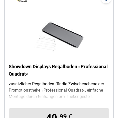
Showdown Displays Regalboden »Professional
Quadrat«
zusätzlicher Regalboden für die Zwischenebene der
Promotionstheke »Professional Quadrat«, einfache
Montage durch Einhängen am Thekengestell,
Material: Kunststoff, Maße (B/T/H): 95 / 42 / 2 cm,
Gewicht: 1.25 kg, Lieferumfang: Regalboden /
40,
Aufhängung
99
€