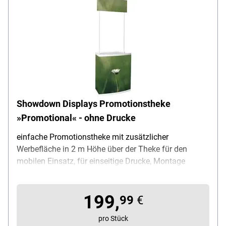
Showdown Displays Promotionstheke
»Promotional« - ohne Drucke
einfache Promotionstheke mit zusätzlicher
Werbefläche in 2 m Höhe über der Theke für den
mobilen Einsatz, für einseitige Drucke, Montage
Theke: Aluminiumstangen zusammenstecken,
Produktvorteil: schneller werkzeugloser Aufbau / gut
199,
sichtbare zusätzliche Werbefläche über Kopfhöhe,
99
€
Material Theke: Aluminium, Maße (B/T/H): 82 / 48 /
pro Stück
184 cm, Gewicht: 11 kg, Lieferumfang: