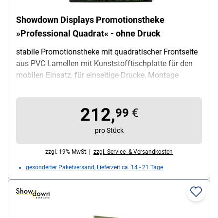
Showdown Displays Promotionstheke
»Professional Quadrat« - ohne Druck
stabile Promotionstheke mit quadratischer Frontseite
aus PVC-Lamellen mit Kunststofftischplatte für den
mobilen Einsatz, für einseitige Drucke, Montage
Theke: Lamellen in Sockel einhaken, Produktvorteil:
schneller werkzeugloser Aufbau / optional
212,
zusätzliches Regalbrett einhängbar, Material Theke:
99
€
PVC-Lamellen, Material Sockel: Kunststoff, Maße
pro Stück
(B/T/H): 100 / 40 / 94 cm, Gewicht: 10.2 kg,
Lieferumfang: Promotionstheke (nur Gestell ohne
zzgl. 19% MwSt. |
zzgl. Service- & Versandkosten
Druck) / Tischplatte / Tragetasche
gesonderter Paketversand, Lieferzeit ca. 14 - 21 Tage