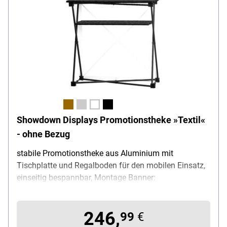
Showdown Displays Promotionstheke »Textil«
- ohne Bezug
stabile Promotionstheke aus Aluminium mit
Tischplatte und Regalboden für den mobilen Einsatz,
einseitig bespannbar, Montage Banner:
Klettverschluss, Montage Theke: Ausklappen und
Zusammenstecken, Produktvorteil: schneller
246,
werkzeugloser Aufbau / viel Stauraum durch
99
€
zusätzlichen Regalboden / Bezug leicht austauschbar,