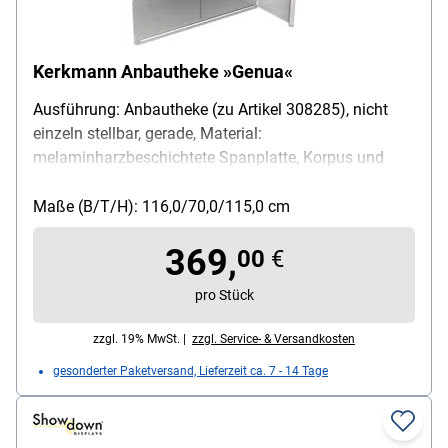
Kerkmann Anbautheke »Genua«
Ausführung: Anbautheke (zu Artikel 308285), nicht
einzeln stellbar, gerade, Material:
melaminharzbeschichtete Spanplatte, Korpus und
Gestell aus Stahl, Plattenstärke: 2,2 cm, mit ABS-
Kanten, Maße (B/T/H): 116/70/115 cm
Maße (B/T/H): 116,0/70,0/115,0 cm
369,
00
€
pro Stück
zzgl. 19% MwSt. |
zzgl. Service- & Versandkosten
gesonderter Paketversand, Lieferzeit ca. 7 - 14 Tage