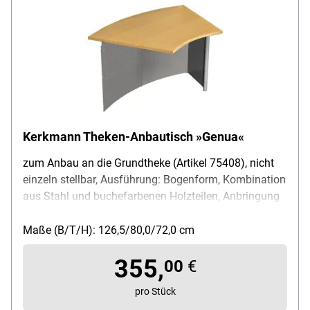
Kerkmann Theken-Anbautisch »Genua«
zum Anbau an die Grundtheke (Artikel 75408), nicht
einzeln stellbar, Ausführung: Bogenform, Kombination
aus Stahl und buchefarbenen Holzteilen, Anbringung
von Plakattaschen und Prospektfächern möglich,
Maße (B/T/H): 126,5/80/72 cm
Maße (B/T/H): 126,5/80,0/72,0 cm
355,
00
€
pro Stück