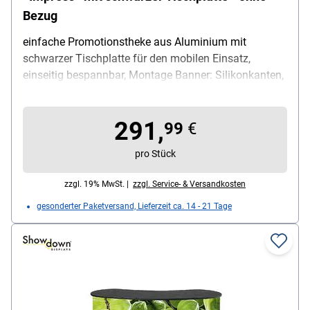
Bezug
einfache Promotionstheke aus Aluminium mit
schwarzer Tischplatte für den mobilen Einsatz,
einseitig bespannbar, Montage Banner: Silikonkanten,
Montage Theke: Ausklappen und Verstrebungen
einhaken, Produktvorteil: schneller werkzeugloser
291,
Aufbau / optional mit LED-Vorhängen ausrüstbar,
99
€
Material Rahmen: Aluminium, Maße (B/T/H): 104 / 40
pro Stück
/ 104 cm, Gewicht: 16.7 kg, Lieferumfang:
Promotionstheke (nur Gestell ohne Stoffbezug) /
zzgl. 19% MwSt. |
zzgl. Service- & Versandkosten
Tischplatte / Regalboden /Transporttasche mit Rollen
gesonderter Paketversand, Lieferzeit ca. 14 - 21 Tage