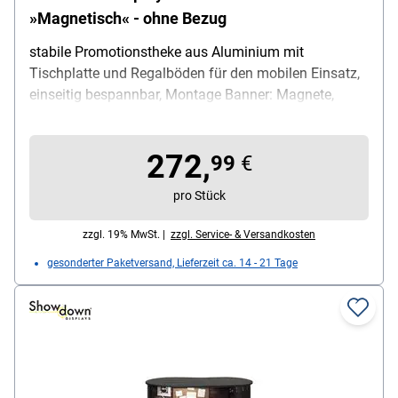
»Magnetisch« - ohne Bezug
stabile Promotionstheke aus Aluminium mit
Tischplatte und Regalböden für den mobilen Einsatz,
einseitig bespannbar, Montage Banner: Magnete,
Montage Theke: Ausklappen und Zusammenstecken,
Produktvorteil: schneller werkzeugloser Aufbau / viel
272,
Stauraum durch einlegbare Regalböden, Material
99
€
Rahmen: Aluminium, Maße (B/T/H): 126 / 41 / 97 cm,
pro Stück
Gewicht: 17.5 kg, Lieferumfang: Promotionstheke (nur
Gestell ohne Bezug) / Tischplatte / Regalböden /
zzgl. 19% MwSt. |
zzgl. Service- & Versandkosten
Transporttaschen
gesonderter Paketversand, Lieferzeit ca. 14 - 21 Tage