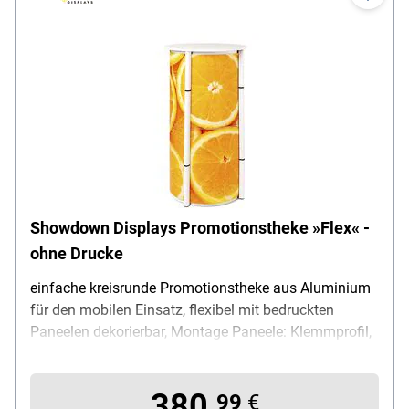
Showdown Displays Promotionstheke »Flex« -
ohne Drucke
einfache kreisrunde Promotionstheke aus Aluminium
für den mobilen Einsatz, flexibel mit bedruckten
Paneelen dekorierbar, Montage Paneele: Klemmprofil,
Montage Theke: Ausklappen, Produktvorteil: schneller
werkzeugloser Aufbau / platzsparend verstaubar,
380,
Material Rahmen: Aluminium, Maße (B/T/H): 58 / 58
99
€