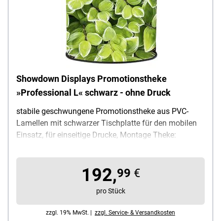
Showdown Displays Promotionstheke
»Professional L« schwarz - ohne Druck
stabile geschwungene Promotionstheke aus PVC-
Lamellen mit schwarzer Tischplatte für den mobilen
Einsatz, für einseitige Drucke, Montage Theke:
Lamellen in Sockel einhaken, Produktvorteil: schneller
werkzeugloser Aufbau / optional zusätzliches
192,
Regalbrett einhängbar, Material Theke: PVC-Lamellen,
99
€
Material Sockel: Kunststoff, Maße (B/T/H): 120 / 45 /
pro Stück
93 cm, Gewicht: 10 kg, Lieferumfang:
Promotionstheke (nur Gestell ohne Druck) /
zzgl. 19% MwSt. |
zzgl. Service- & Versandkosten
Tischplatte / Tragetasche