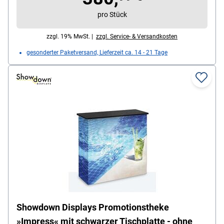
/ 107 cm, Gewicht: 18 kg, Lieferumfang:
pro Stück
Promotionstheke (nur Gestell ohne Drucke) /
Transporttasche mit Rollen
zzgl. 19% MwSt. |
zzgl. Service- & Versandkosten
gesonderter Paketversand, Lieferzeit ca. 14 - 21 Tage
Showdown Displays Promotionstheke
»Impress« mit schwarzer Tischplatte - ohne