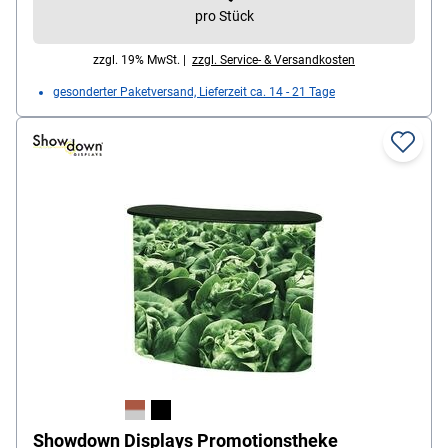
pro Stück
Material Rahmen: Aluminium, Maße (B/T/H): 100 / 32
/ 100 cm, Gewicht: 18 kg, Lieferumfang:
zzgl. 19% MwSt. |
zzgl. Service- & Versandkosten
Promotionstheke (nur Gestell ohne Bezug) /
gesonderter Paketversand, Lieferzeit ca. 14 - 21 Tage
Tischplatte / Regalboden / Transportkoffer mit Rollen
Showdown Displays Promotionstheke