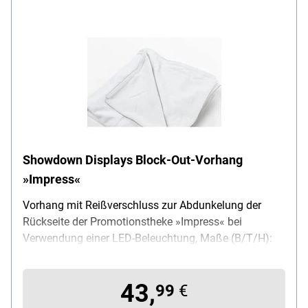
Showdown Displays Block-Out-Vorhang
»Impress«
Vorhang mit Reißverschluss zur Abdunkelung der
Rückseite der Promotionstheke »Impress« bei
Verwendung einer LED-Beleuchtung, Maße (B/T/H):
10 / 5 / 20 cm, Gewicht: 0.4 kg, Lieferumfang: Block-
Out-Vorhang
43,
99
€