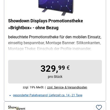
Showdown Displays Promotionstheke
»Brightbox« - ohne Bezug
beleuchtete Promotionstheke für den mobilen Einsatz,
einseitig bespannbar, Montage Banner: Silikonkanten,
Montage Theke: Einschub der Profile ineinander,
Produktvorteil: werkzeugloser Aufbau / elektrische
Anschlüsse im Rahmeninneren / magnetische Seiten
329,
zur Verknüpfung mehrerer Theken, Beleuchtung: 16
99
€
LEDs, Gesamtverbrauch: 44,8 W, Farbtemperatur:
pro Stück
6500 K, Lichtstrom: 1000 - 1300 Lumen, Leistung
Transformator: 60 W, Rahmenbreite: 100 mm, Material
zzgl. 19% MwSt. |
zzgl. Service- & Versandkosten
Rahmen: Aluminium, Maße (B/T/H): 100 / 40 / 103
gesonderter Paketversand, Lieferzeit ca. 14 - 21 Tage
cm, Gewicht: 10 kg, Lieferumfang: Promotionstheke
(nur Gestell ohne Stoffbezug) / Transformator