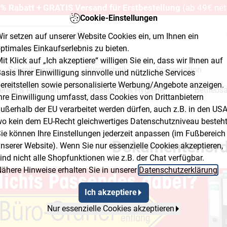
% Rabatt + GRATIS Versand für Erstbestellung
(ab 49€ net
Cookie-Einstellungen
ir setzen auf unserer Website Cookies ein, um Ihnen ein
ptimales Einkaufserlebnis zu bieten.
it Klick auf „Ich akzeptiere“ willigen Sie ein, dass wir Ihnen auf
Schreibwaren
Bürotechnik
Präsentation
asis Ihrer Einwilligung sinnvolle und nützliche Services
ereitstellen sowie personalisierte Werbung/Angebote anzeigen.
ering & Haushalt
Reinigung & Hygiene
Betriebs
hre Einwilligung umfasst, dass Cookies von Drittanbietern
ußerhalb der EU verarbeitet werden dürfen, auch z.B. in den USA
erkstatt & Baumarkt
o kein dem EU-Recht gleichwertiges Datenschutzniveau besteht
dcrumb Flyout Button 3
ie können Ihre Einstellungen jederzeit anpassen (im Fußbereich
Dokumentenord
nserer Website). Wenn Sie nur essenzielle Cookies akzeptieren,
ind nicht alle Shopfunktionen wie z.B. der Chat verfügbar.
ähere Hinweise erhalten Sie in unserer
Datenschutzerklärung
.
Ich akzeptiere
Nur essenzielle Cookies akzeptieren