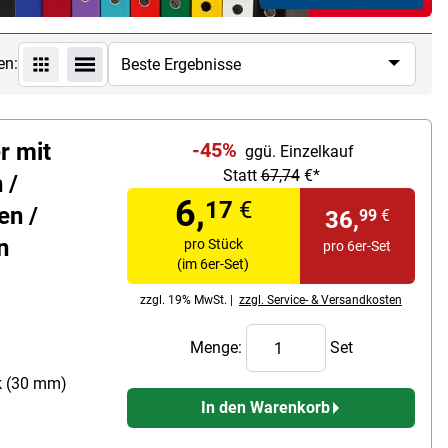
en:
r mit
-45%
ggü. Einzelkauf
Statt
67,74
€*
 /
6,
17
€
en /
36,
99
€
n
pro Stück
pro 6er-Set
(im 6er-Set)
zzgl. 19% MwSt. |
zzgl. Service- & Versandkosten
Menge:
Set
k (30 mm)
In den Warenkorb