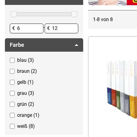
Mappen
Niederhalter
Register & Trennblätter
Ordner Kontoauszüge
1-8 von 8
Ringbücher & Ringmappen
Ordnerrücken
-
€
€
Schreibtischzubehör
Ordnerrückenschilder
Ringordner
Farbe
Rückenschilder
Spezialformat-Ordner
blau (3)
braun (2)
gelb (1)
grau (3)
grün (2)
orange (1)
weiß (8)