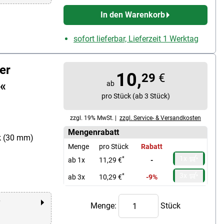
In den Warenkorb
sofort lieferbar, Lieferzeit 1 Werktag
er
10,
29
€
n«
ab
pro Stück (ab 3 Stück)
zzgl. 19% MwSt. |
zzgl. Service- & Versandkosten
Mengenrabatt
k (30 mm)
Menge
pro Stück
Rabatt
1x
*
ab 1x
11,29 €
-
3x
*
ab 3x
10,29 €
-9%
r
Menge:
Stück