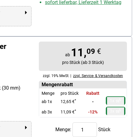
sofort lieferbar, Lieferzeit 1 Werktag
r
er
11,
09
€
ab
pro Stück (ab 3 Stück)
zzgl. 19% MwSt. |
zzgl. Service- & Versandkosten
Mengenrabatt
k (30 mm)
Menge
pro Stück
Rabatt
1x
*
ab 1x
12,65 €
-
3x
*
ab 3x
11,09 €
-12%
r
Menge:
Stück