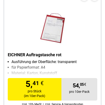
EICHNER Auftragstasche rot
Ausführung der Oberfläche: transparent
für Papierformat: A4
Material: Karton, Kunststoff
Inhalt pro Pack: 10 Stück
5,
41
€
54,
05
€
pro Stück
pro 10er-Pack
(im 10er-Pack)
zzgl. 19% MwSt. |
zzgl. Service- & Versandkosten