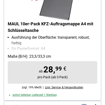
MAUL 10er-Pack KFZ-Auftragsmappe A4 mit
Schlüsseltasche
Ausführung der Oberfläche: transparent, robust,
farbig
für Papierformat: A4
Material: Karton mit Folienüberzug
Maße (B/H): 23,3/33,3 cm
Inhalt pro Pack: 10 Stück
28,
99
€
ab
pro Pack (ab 3 Pack)
zzgl. 19% MwSt. |
zzgl. Service- & Versandkosten
sofort lieferbar, Lieferzeit 1 Werktag