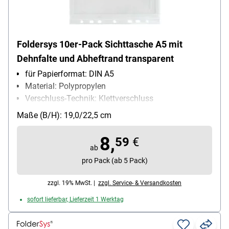
Foldersys 10er-Pack Sichttasche A5 mit
Dehnfalte und Abheftrand transparent
für Papierformat: DIN A5
Material: Polypropylen
Verschluss-Technik: Klettverschluss
Besonderheiten: mit Abheftrand EURO-Lochung /
Maße (B/H): 19,0/22,5 cm
umlaufende Dehnfalte 20 mm
Packungsmenge: 10 Stück
8,
59
€
ab
pro Pack (ab 5 Pack)
zzgl. 19% MwSt. |
zzgl. Service- & Versandkosten
sofort lieferbar, Lieferzeit 1 Werktag