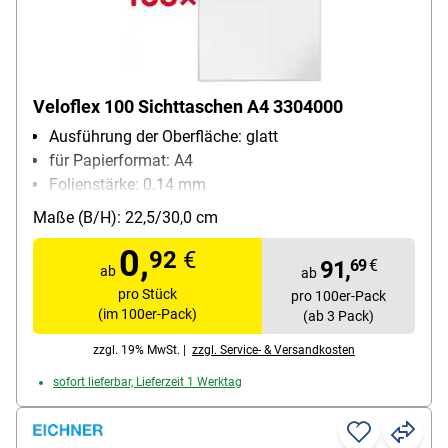
Veloflex 100 Sichttaschen A4 3304000
Ausführung der Oberfläche: glatt
für Papierformat: A4
Folienstärke: 0.14 mm
Material: PP-Folie
Maße (B/H): 22,5/30,0 cm
Inhalt pro Pack: 100 Stück
0,
92
€
91,
69
€
ab
ab
pro Stück
pro 100er-Pack
(im 100er-Pack)
(ab 3 Pack)
zzgl. 19% MwSt. |
zzgl. Service- & Versandkosten
sofort lieferbar, Lieferzeit 1 Werktag