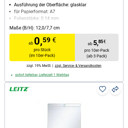
Ausführung der Oberfläche: glasklar
für Papierformat: A7
Folienstärke: 0.14 mm
Material: PVC-Hartfolie
Maße (B/H): 12,0/7,7 cm
Inhalt pro Pack: 10 Stück
0,
59
€
5,
85
€
ab
ab
pro Stück
pro 10er-Pack
(im 10er-Pack)
(ab 3 Pack)
zzgl. 19% MwSt. |
zzgl. Service- & Versandkosten
sofort lieferbar, Lieferzeit 1 Werktag