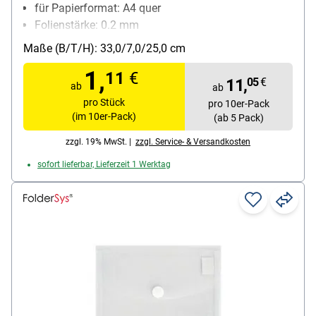
für Papierformat: A4 quer
Folienstärke: 0.2 mm
Material: Polypropylenfolie
Maße (B/T/H): 33,0/7,0/25,0 cm
Inhalt pro Pack: 10 Stück
1,
11
€
11,
05
€
ab
ab
pro Stück
pro 10er-Pack
(im 10er-Pack)
(ab 5 Pack)
zzgl. 19% MwSt. |
zzgl. Service- & Versandkosten
sofort lieferbar, Lieferzeit 1 Werktag