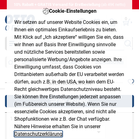
10% Rabatt + GRATIS Versand für Erstbestellung
(ab 49€ netto)
Cookie-Einstellungen
0
Wir setzen auf unserer Website Cookies ein, um
Ihnen ein optimales Einkaufserlebnis zu bieten.
Mit Klick auf „Ich akzeptiere“ willigen Sie ein, dass
Suche
wir Ihnen auf Basis Ihrer Einwilligung sinnvolle
und nützliche Services bereitstellen sowie
personalisierte Werbung/Angebote anzeigen. Ihre
Ordnen
Klarsichthüllen
Sichttaschen
Einwilligung umfasst, dass Cookies von
Drittanbietern außerhalb der EU verarbeitet werden
Sichttaschen
dürfen, auch z.B. in den USA, wo kein dem EU-
chließen
Recht gleichwertiges Datenschutzniveau besteht.
Sie können Ihre Einstellungen jederzeit anpassen
Filter anzeigen
(im Fußbereich unserer Website). Wenn Sie nur
essenzielle Cookies akzeptieren, sind nicht alle
1-24 von 34
Shopfunktionen wie z.B. der Chat verfügbar.
Nähere Hinweise erhalten Sie in unserer
Datenschutzerklärung
.