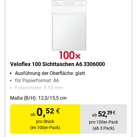
Veloflex 100 Sichttaschen A6 3306000
Ausführung der Oberfläche: glatt
für Papierformat: A6
Folienstärke: 0.14 mm
Material: PP-Folie
Maße (B/H): 12,0/15,5 cm
Inhalt pro Pack: 100 Stück
0,
52
€
52,
29
€
ab
ab
pro Stück
pro 100er-Pack
(im 100er-Pack)
(ab 3 Pack)