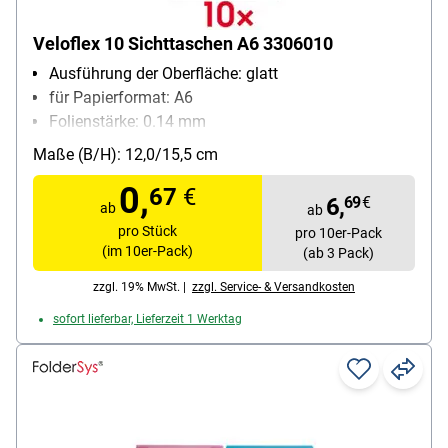
Veloflex 10 Sichttaschen A6 3306010
Ausführung der Oberfläche: glatt
für Papierformat: A6
Folienstärke: 0.14 mm
Material: PP-Folie
Maße (B/H): 12,0/15,5 cm
Inhalt pro Pack: 10 Stück
0,
67
€
6,
69
€
ab
ab
pro Stück
pro 10er-Pack
(im 10er-Pack)
(ab 3 Pack)
zzgl. 19% MwSt. |
zzgl. Service- & Versandkosten
sofort lieferbar, Lieferzeit 1 Werktag