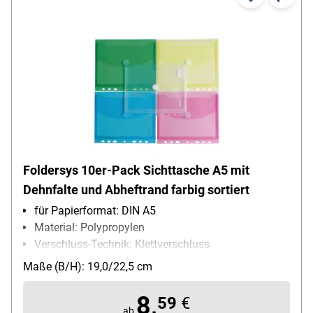
Foldersys 10er-Pack Sichttasche A5 mit
Dehnfalte und Abheftrand farbig sortiert
für Papierformat: DIN A5
Material: Polypropylen
Verschluss-Technik: Klettverschluss
Besonderheiten: mit Abheftrand EURO-Lochung /
Maße (B/H): 19,0/22,5 cm
umlaufende Dehnfalte 20 mm
Packungsmenge: 10 Stück
8,
59
€
ab