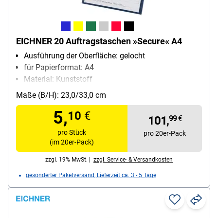
EICHNER 20 Auftragstaschen »Secure« A4
Ausführung der Oberfläche: gelocht
für Papierformat: A4
Material: Kunststoff
Inhalt pro Pack: 20 Stück
Maße (B/H): 23,0/33,0 cm
5,
10
€
101,
99
€
pro Stück
pro 20er-Pack
(im 20er-Pack)
zzgl. 19% MwSt. |
zzgl. Service- & Versandkosten
gesonderter Paketversand, Lieferzeit ca. 3 - 5 Tage