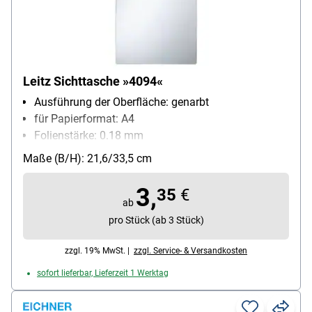
Leitz Sichttasche »4094«
Ausführung der Oberfläche: genarbt
für Papierformat: A4
Folienstärke: 0.18 mm
Material: PVC-Weichfolie
Maße (B/H): 21,6/33,5 cm
Inhalt pro Pack: 1 Stück
3,
35
€
ab
pro Stück (ab 3 Stück)
zzgl. 19% MwSt. |
zzgl. Service- & Versandkosten
sofort lieferbar, Lieferzeit 1 Werktag