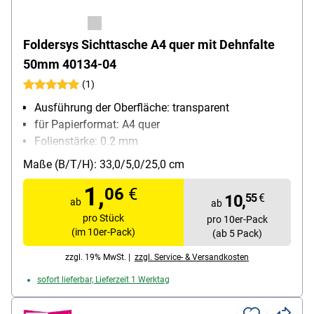
Foldersys Sichttasche A4 quer mit Dehnfalte
50mm 40134-04
(1)
Ausführung der Oberfläche: transparent
für Papierformat: A4 quer
Folienstärke: 0.2 mm
Material: Polypropylenfolie
Maße (B/T/H): 33,0/5,0/25,0 cm
Inhalt pro Pack: 10 Stück
1,
06
€
10,
55
€
ab
ab
pro Stück
pro 10er-Pack
(im 10er-Pack)
(ab 5 Pack)
zzgl. 19% MwSt. |
zzgl. Service- & Versandkosten
sofort lieferbar, Lieferzeit 1 Werktag