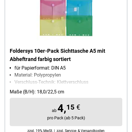
Foldersys 10er-Pack Sichttasche A5 mit
Abheftrand farbig sortiert
für Papierformat: DIN A5
Material: Polypropylen
Verschluss-Technik: Klettverschluss
Besonderheiten: mit Abheftrand EURO-Lochung
Maße (B/H): 18,0/22,5 cm
Packungsmenge: 10 Stück
4,
15
€
ab
pro Pack (ab 5 Pack)
zzgl. 19% MwSt. |
zzgl. Service- & Versandkosten