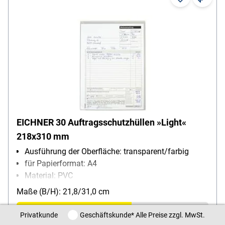
EICHNER 30 Auftragsschutzhüllen »Light«
218x310 mm
Ausführung der Oberfläche: transparent/farbig
für Papierformat: A4
Material: PVC
Inhalt pro Pack: 30 Stück
Maße (B/H): 21,8/31,0 cm
2,
90
€
Privatkunde / Geschäftskunde
Privatkunde
Geschäftskunde
* Alle Preise zzgl. MwSt.
86,
99
€