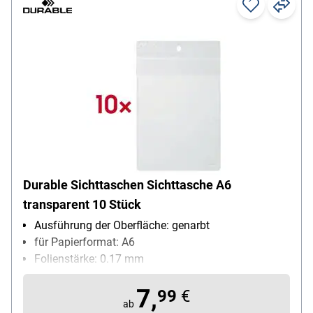
Durable Sichttaschen Sichttasche A6
transparent 10 Stück
Ausführung der Oberfläche: genarbt
für Papierformat: A6
Folienstärke: 0.17 mm
Material: Polypropylen (PP)
7,
Inhalt pro Pack: 10 Stück
99
€
ab