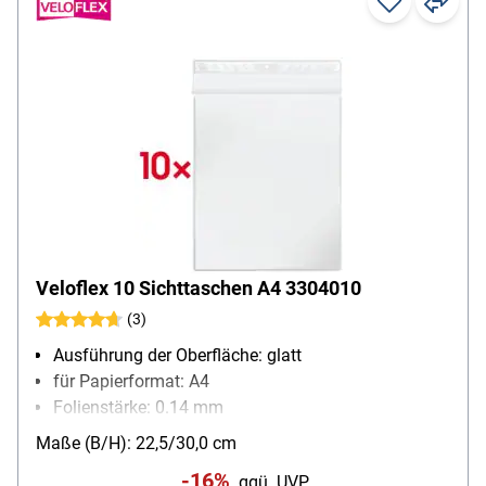
Veloflex 10 Sichttaschen A4 3304010
(3)
Ausführung der Oberfläche: glatt
für Papierformat: A4
Folienstärke: 0.14 mm
Material: PP-Folie
Maße (B/H): 22,5/30,0 cm
Inhalt pro Pack: 10 Stück
-16%
ggü. UVP