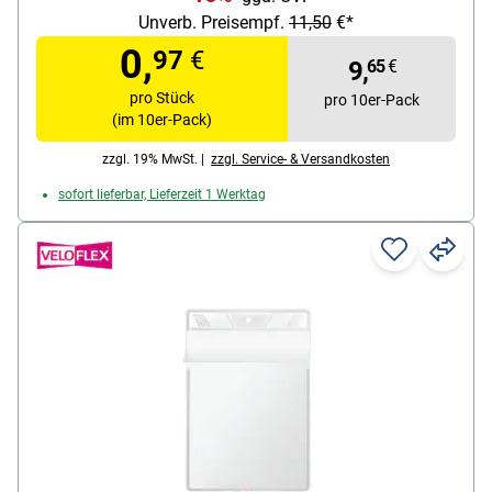
Unverb. Preisempf.
11,50
€*
0,
97
€
9,
65
€
pro Stück
pro 10er-Pack
(im 10er-Pack)
zzgl. 19% MwSt. |
zzgl. Service- & Versandkosten
sofort lieferbar, Lieferzeit 1 Werktag