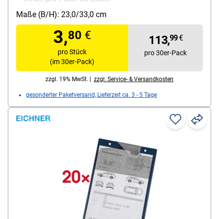
Maße (B/H): 23,0/33,0 cm
3,
80
€
113,
99
€
pro Stück
pro 30er-Pack
(im 30er-Pack)
zzgl. 19% MwSt. |
zzgl. Service- & Versandkosten
gesonderter Paketversand, Lieferzeit ca. 3 - 5 Tage