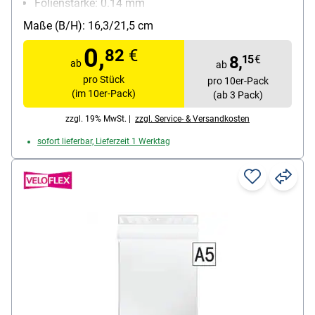
Folienstärke: 0.14 mm
Material: PP-Folie
Maße (B/H): 16,3/21,5 cm
Inhalt pro Pack: 10 Stück
0,
82
€
8,
15
€
ab
ab
pro Stück
pro 10er-Pack
(im 10er-Pack)
(ab 3 Pack)
zzgl. 19% MwSt. |
zzgl. Service- & Versandkosten
sofort lieferbar, Lieferzeit 1 Werktag