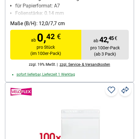
für Papierformat: A7
Folienstärke: 0.14 mm
Material: PVC-Hartfolie
Maße (B/H): 12,0/7,7 cm
Inhalt pro Pack: 100 Stück
0,
42
€
42,
45
€
ab
ab
pro Stück
pro 100er-Pack
(im 100er-Pack)
(ab 3 Pack)
zzgl. 19% MwSt. |
zzgl. Service- & Versandkosten
sofort lieferbar, Lieferzeit 1 Werktag