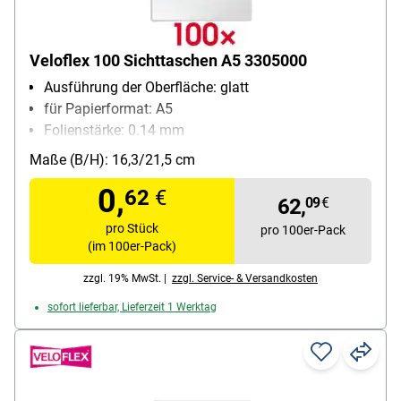
Veloflex 100 Sichttaschen A5 3305000
Ausführung der Oberfläche: glatt
für Papierformat: A5
Folienstärke: 0.14 mm
Material: PP-Folie
Maße (B/H): 16,3/21,5 cm
Inhalt pro Pack: 100 Stück
0,
62
€
62,
09
€
pro Stück
pro 100er-Pack
(im 100er-Pack)
zzgl. 19% MwSt. |
zzgl. Service- & Versandkosten
sofort lieferbar, Lieferzeit 1 Werktag