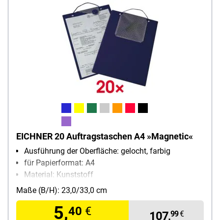
EICHNER 20 Auftragstaschen A4 »Magnetic«
Ausführung der Oberfläche: gelocht, farbig
für Papierformat: A4
Material: Kunststoff
Inhalt pro Pack: 20 Stück
Maße (B/H): 23,0/33,0 cm
5,
40
€
107,
99
€