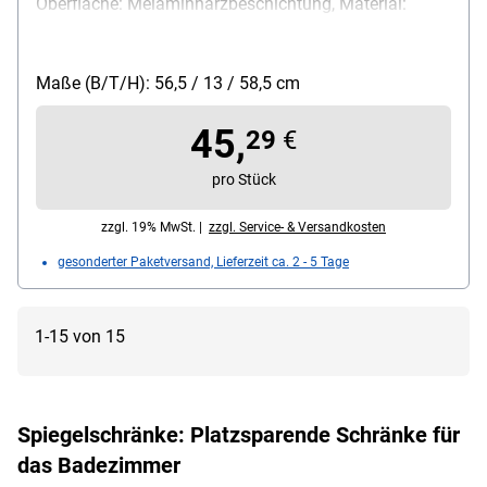
Oberfläche: Melaminharzbeschichtung, Material:
MDF-Platte, Ausführung des Griffes: Knopfgriff, Farbe
des Griffes: silber, Material des Griffes: Metall, Farbe
des Korpus: weiß, Maße, cm (B/T/H): 56,5/13/58,5,
Maße (B/T/H): 56,5 / 13 / 58,5 cm
Gewicht: 7,1 kg, Lieferumfang: Spiegelschrank,
45,
Montageart bei Lieferung: zerlegt
29
€
pro Stück
zzgl. 19% MwSt. |
zzgl. Service- & Versandkosten
gesonderter Paketversand, Lieferzeit ca. 2 - 5 Tage
1-15 von 15
Spiegelschränke: Platzsparende Schränke für
das Badezimmer