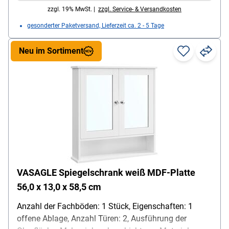
offenes Fach / max. statische Belastbarkeit der
zzgl. 19% MwSt. |
zzgl. Service- & Versandkosten
Ablage oben 20,0 kg / max. statische Belastbarkeit
gesonderter Paketversand, Lieferzeit ca. 2 - 5 Tage
des offenen Fachs 5,0 kg / Höhe der Lampe 5,0 cm,
Maße, cm (B/T/H): 70/14,5/70, Gewicht: 18,3 kg,
Neu im Sortiment
Lieferumfang: Spiegelschrank
VASAGLE Spiegelschrank weiß MDF-Platte
56,0 x 13,0 x 58,5 cm
Anzahl der Fachböden: 1 Stück, Eigenschaften: 1
offene Ablage, Anzahl Türen: 2, Ausführung der