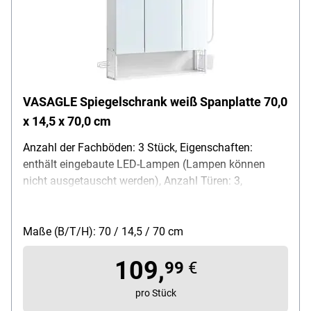
VASAGLE Spiegelschrank weiß Spanplatte 70,0
x 14,5 x 70,0 cm
Anzahl der Fachböden: 3 Stück, Eigenschaften:
enthält eingebaute LED-Lampen (Lampen können
nicht ausgetauscht werden), Anzahl Türen: 3,
Ausführung der Oberfläche: lackiert, Belastbarkeit je
Fachboden: 5,0 kg, Material: Spanplatte, Ausführung
des Griffes: Kantengriff, Farbe des Griffes: kein Griff,
Maße (B/T/H): 70 / 14,5 / 70 cm
Material des Griffes: kein Griff, Farbe des Korpus:
109,
weiß, Besonderheiten: Doppelsteckdosen kombiniert
99
€
mit zwei USB Steckdosen / Hängender Korb /
pro Stück
Haartrockner-Halter / Lichtleiste über dem Spiegel,