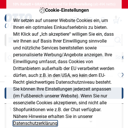
10% Rabatt + GRATIS Versand für Erstbestellung
(ab 49€ netto)
Cookie-Einstellungen
0
Wir setzen auf unserer Website Cookies ein, um
Ihnen ein optimales Einkaufserlebnis zu bieten.
Mit Klick auf „Ich akzeptiere“ willigen Sie ein, dass
Suche
wir Ihnen auf Basis Ihrer Einwilligung sinnvolle
und nützliche Services bereitstellen sowie
personalisierte Werbung/Angebote anzeigen. Ihre
Büromöbel & Einrichten
Badezimmer
Spieg
Einwilligung umfasst, dass Cookies von
Drittanbietern außerhalb der EU verarbeitet werden
Spiegelschränke
dürfen, auch z.B. in den USA, wo kein dem EU-
chließen
Recht gleichwertiges Datenschutzniveau besteht.
Sie können Ihre Einstellungen jederzeit anpassen
Filter anzeigen
(im Fußbereich unserer Website). Wenn Sie nur
essenzielle Cookies akzeptieren, sind nicht alle
1-15 von 15
Shopfunktionen wie z.B. der Chat verfügbar.
Nähere Hinweise erhalten Sie in unserer
Datenschutzerklärung
.