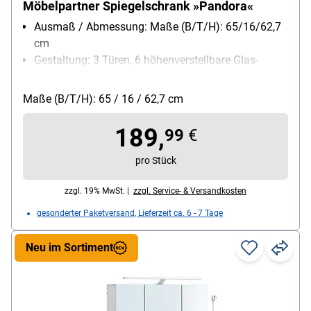
Möbelpartner Spiegelschrank »Pandora«
Ausmaß / Abmessung: Maße (B/T/H): 65/16/62,7
cm
Gestaltung: 3 Türen, 6 höhenverstellbare Glas-
Einlegeböden, inkl. LED-Aufbauleuchte,
Energieeffizienzklasse F, 10 Watt, 770 Lumen, 5700
Maße (B/T/H): 65 / 16 / 62,7 cm
Kelvin, Länge der Lampe ca. 45,8 cm
Fachböden verstellbar: Ja
189,
99
€
pro Stück
zzgl. 19% MwSt. |
zzgl. Service- & Versandkosten
gesonderter Paketversand, Lieferzeit ca. 6 - 7 Tage
Neu im Sortiment