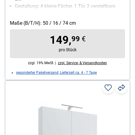
Gestaltung: 4 kleine Fächer, 1 Tür, 2 verstellbare
Glasböden, Schalter und Steckdose, mit LED-
Beleuchtung (Energieeffizienzklass: A+, 420 Lumen,
Maße (B/T/H): 50 / 16 / 74 cm
4000 Kelvin, 6 Watt)
Fachböden verstellbar: Ja
149,
99
€
Besonderheiten: Mit Schalter und Steckdose
pro Stück
zzgl. 19% MwSt. |
zzgl. Service- & Versandkosten
gesonderter Paketversand, Lieferzeit ca. 4 - 7 Tage