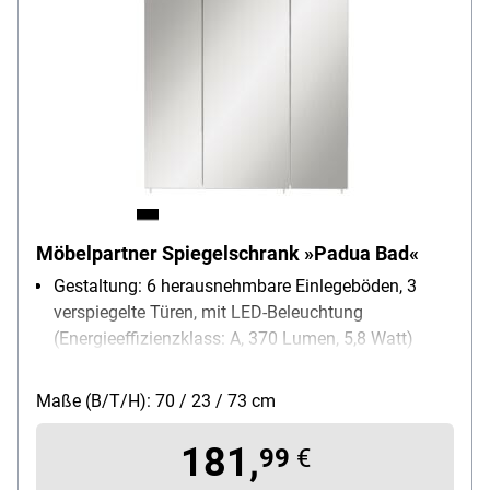
Möbelpartner Spiegelschrank »Padua Bad«
Gestaltung: 6 herausnehmbare Einlegeböden, 3
verspiegelte Türen, mit LED-Beleuchtung
(Energieeffizienzklass: A, 370 Lumen, 5,8 Watt)
Fachböden verstellbar: Ja
Maße (B/T/H): 70 / 23 / 73 cm
181,
99
€