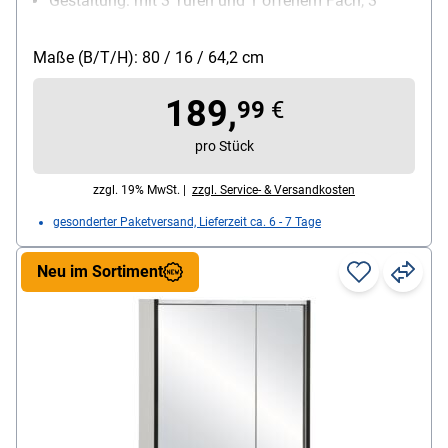
Gestaltung: mit 3 Türen und 1 offenem Fach, 3
höhenverstellbare Einlegeböden aus Glas, Türen mit
Anschlagdämpfung, Stiftgriff, LED-Aufbauleuchte
Maße (B/T/H): 80 / 16 / 64,2 cm
und Schalter-Steckdosenkombination
(Energieeffizienzklasse G, 8 Watt, 562 Lumen, 5700
189,
99
€
Kelvin, Länge der Lampe: ca. 31 cm)
Fachböden verstellbar: Ja
pro Stück
zzgl. 19% MwSt. |
zzgl. Service- & Versandkosten
gesonderter Paketversand, Lieferzeit ca. 6 - 7 Tage
Neu im Sortiment