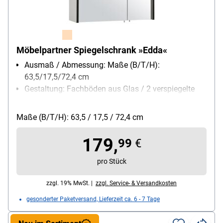
Möbelpartner Spiegelschrank »Edda«
Ausmaß / Abmessung: Maße (B/T/H):
63,5/17,5/72,4 cm
Gestaltung: Fachböden aus Glas / 2 verspiegelte
Türen / Stiftgriffe / LED-Profilleuchte und
Schalter-/Steckdosenkombination, 4,2 Watt, 480
Maße (B/T/H): 63,5 / 17,5 / 72,4 cm
Lumen, 6000 Kelvin, Länge der Lampe ca. 60 cm
Fachböden verstellbar: Ja
179,
99
€
pro Stück
zzgl. 19% MwSt. |
zzgl. Service- & Versandkosten
gesonderter Paketversand, Lieferzeit ca. 6 - 7 Tage