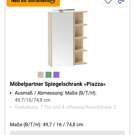
Neu im Sortiment
Möbelpartner Spiegelschrank »Piazza«
Ausmaß / Abmessung: Maße (B/T/H):
49,7/16/74,8 cm
Gestaltung: 1 Tür und 4 offenene Regalfächer, 2
höhenverstellbare Glaseinlegeböden, inkl.
Schalter-/Steckdosenkombination hinter der Tür,
Maße (B/T/H): 49,7 / 16 / 74,8 cm
inkl. LED-Aufbauleuchte, 800 Lumen, 5,4 Watt, 5000