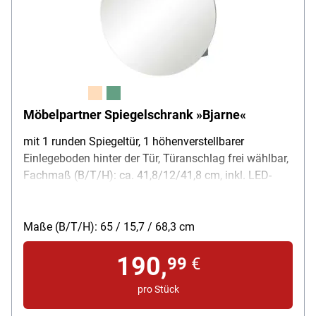
Möbelpartner Spiegelschrank »Bjarne«
mit 1 runden Spiegeltür, 1 höhenverstellbarer
Einlegeboden hinter der Tür, Türanschlag frei wählbar,
Fachmaß (B/T/H): ca. 41,8/12/41,8 cm, inkl. LED-
Aufbauleuchte und Schalter-/Steckdosenkombination,
Energieeffizienzklasse F, 6 Watt, 392 Lumen, 4000
Kelvin, Länge der Lampe ca. 23,3 cm
Maße (B/T/H): 65 / 15,7 / 68,3 cm
190,
99
€
pro Stück