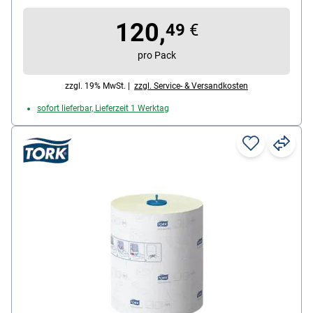
Blattmaß (B x L): 21 cm x 28000 cm
120,
Maße der Endlosrolle: 21 cm / 280 m
49
€
pro Pack
zzgl. 19% MwSt. |
zzgl. Service- & Versandkosten
sofort lieferbar, Lieferzeit 1 Werktag