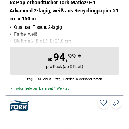
6x Papierhandtücher Tork Matic® H1
Advanced 2-lagig, weiß aus Recyclingpapier 21
cm x 150 m
Qualität: Tissue, 2-lagig
Farbe: weiß
Blattmaß (B x L): B: 21,0 cm
Maße der Endlosrolle: 21 cm x 150 m
94,
99
€
ab
pro Pack (ab 3 Pack)
zzgl. 19% MwSt. |
zzgl. Service- & Versandkosten
sofort lieferbar, Lieferzeit 1 Werktag