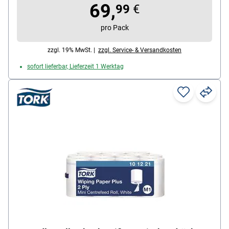
69,
Maße der Endlosrolle: 20 cm x 300 m, Rollen-Ø: 19
99
€
cm
pro Pack
zzgl. 19% MwSt. |
zzgl. Service- & Versandkosten
sofort lieferbar, Lieferzeit 1 Werktag