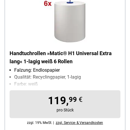
Handtuchrollen »Matic® H1 Universal Extra
lang« 1-lagig weiß 6 Rollen
Falzung: Endlospapier
Qualität: Recyclingpapier, 1-lagig
Farbe: weiß
Blattmaß (B x L): 21 cm x 28000 cm
119,
Maße der Endlosrolle: 21 cm x 280 m
99
€
pro Stück
zzgl. 19% MwSt. |
zzgl. Service- & Versandkosten