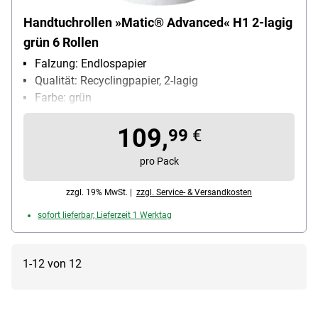
Handtuchrollen »Matic® Advanced« H1 2-lagig
grün 6 Rollen
Falzung: Endlospapier
Qualität: Recyclingpapier, 2-lagig
Farbe: grün
Blattmaß (B x L): 21 cm x 15000 cm
109,
Maße der Endlosrolle: 21 cm / 150 m
99
€
pro Pack
zzgl. 19% MwSt. |
zzgl. Service- & Versandkosten
sofort lieferbar, Lieferzeit 1 Werktag
1-12 von 12