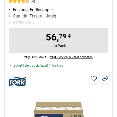
(4)
Falzung: Endlospapier
Qualität: Tissue, 1-lagig
Farbe: weiß
Blattmaß (B x L): 21,5 cm x 12000 cm
56,
Maße der Endlosrolle: 21.5 cm x 120 m
79
€
pro Pack
zzgl. 19% MwSt. |
zzgl. Service- & Versandkosten
sofort lieferbar, Lieferzeit 1 Werktag