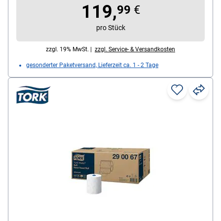
119,
Maße der Endlosrolle: 21 cm x 150 m
99
€
pro Stück
zzgl. 19% MwSt. |
zzgl. Service- & Versandkosten
gesonderter Paketversand, Lieferzeit ca. 1 - 2 Tage