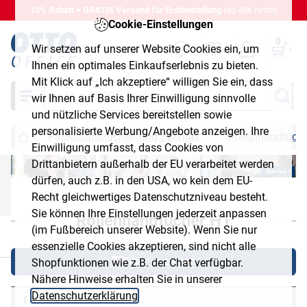
10% Rabatt + GRATIS Versand für Erstbestellung
(ab 49€ netto)
Cookie-Einstellungen
0
Wir setzen auf unserer Website Cookies ein, um
Ihnen ein optimales Einkaufserlebnis zu bieten.
Mit Klick auf „Ich akzeptiere“ willigen Sie ein, dass
Suche
wir Ihnen auf Basis Ihrer Einwilligung sinnvolle
und nützliche Services bereitstellen sowie
personalisierte Werbung/Angebote anzeigen. Ihre
Papierhandtücher- und Spender
Rollenhandtüch
Einwilligung umfasst, dass Cookies von
Drittanbietern außerhalb der EU verarbeitet werden
dürfen, auch z.B. in den USA, wo kein dem EU-
Tork Markenshop - Ãœber Tork
Recht gleichwertiges Datenschutzniveau besteht.
Sie können Ihre Einstellungen jederzeit anpassen
Rollenhandtücher H1
(im Fußbereich unserer Website). Wenn Sie nur
essenzielle Cookies akzeptieren, sind nicht alle
chließen
Filter anzeigen
Shopfunktionen wie z.B. der Chat verfügbar.
Nähere Hinweise erhalten Sie in unserer
Datenschutzerklärung
.
1-12 von 12