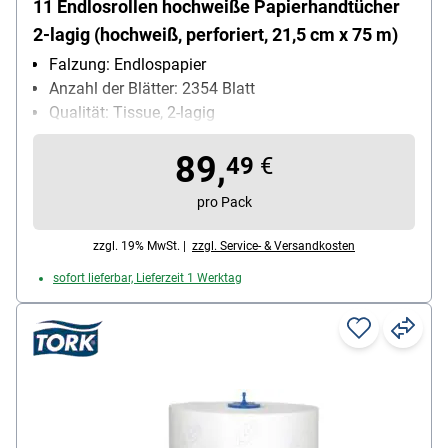
11 Endlosrollen hochweiße Papierhandtücher
2-lagig (hochweiß, perforiert, 21,5 cm x 75 m)
Falzung: Endlospapier
Anzahl der Blätter: 2354 Blatt
Qualität: Tissue, 2-lagig
Farbe: hochweiß
89,
Blattmaß (B x L): 21,5 cm x 7500 cm
49
€
Maße der Endlosrolle: 21,5 cm x 75 m, Rollen-Ø: 14
pro Pack
cm
zzgl. 19% MwSt. |
zzgl. Service- & Versandkosten
sofort lieferbar, Lieferzeit 1 Werktag