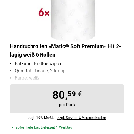
Handtuchrollen »Matic® Soft Premium« H1 2-
lagig weiß 6 Rollen
Falzung: Endlospapier
Qualität: Tissue, 2-lagig
Farbe: weiß
Blattmaß (B x L): 21 cm x 10000 cm
80,
Maße der Endlosrolle: 21 cm / 100 m
59
€
pro Pack
zzgl. 19% MwSt. |
zzgl. Service- & Versandkosten
sofort lieferbar, Lieferzeit 1 Werktag