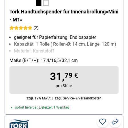
Tork Handtuchspender für Innenabrollung»Mini
- M1«
(2)
geeignet für Papierfalzung: Endlospapier
Kapazität: 1 Rolle ( Rollen-Ø: 14 cm, Länge: 120 m)
Material: Kunststoff
Sichtfenster vorhanden: Ja
Maße (B/T/H): 17,4/16,5/32,1 cm
abschließbar: Ja
Besonderheiten: schlagfestes Material
31,
79
€
pro Stück
zzgl. 19% MwSt. |
zzgl. Service- & Versandkosten
sofort lieferbar, Lieferzeit 1 Werktag