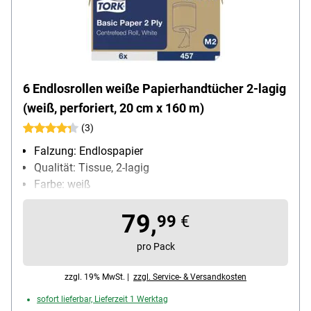
6 Endlosrollen weiße Papierhandtücher 2-lagig
(weiß, perforiert, 20 cm x 160 m)
(3)
Falzung: Endlospapier
Qualität: Tissue, 2-lagig
Farbe: weiß
Blattmaß (B x L): 20 cm x 16000 cm
79,
Maße der Endlosrolle: 20 cm x 160 m, Rollen-Ø: 18
99
€
cm
pro Pack
zzgl. 19% MwSt. |
zzgl. Service- & Versandkosten
sofort lieferbar, Lieferzeit 1 Werktag