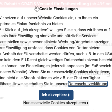
% Rabatt + GRATIS Versand für Erstbestellung
(ab 49€ net
Cookie-Einstellungen
ir setzen auf unserer Website Cookies ein, um Ihnen ein
ptimales Einkaufserlebnis zu bieten.
it Klick auf „Ich akzeptiere“ willigen Sie ein, dass wir Ihnen auf
Schreibwaren
Bürotechnik
Präsentation
asis Ihrer Einwilligung sinnvolle und nützliche Services
ereitstellen sowie personalisierte Werbung/Angebote anzeigen.
ering & Haushalt
Reinigung & Hygiene
Betriebs
hre Einwilligung umfasst, dass Cookies von Drittanbietern
ußerhalb der EU verarbeitet werden dürfen, auch z.B. in den USA
erkstatt & Baumarkt
o kein dem EU-Recht gleichwertiges Datenschutzniveau besteht
ie können Ihre Einstellungen jederzeit anpassen (im Fußbereich
Anmeldung
nserer Website). Wenn Sie nur essenzielle Cookies akzeptieren,
ind nicht alle Shopfunktionen wie z.B. der Chat verfügbar.
ähere Hinweise erhalten Sie in unserer
Datenschutzerklärung
.
ene Seite ist nur für angemeldete Kunden verfügbar.
Ich akzeptiere
an:
Nur essenzielle Cookies akzeptieren