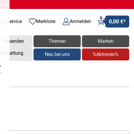
to)
0
0,00 €
*
Service
Merkliste
Anmelden
Versenden
Themen
Marken
ausstattung
Neu bei uns
%Aktionen%
,
.