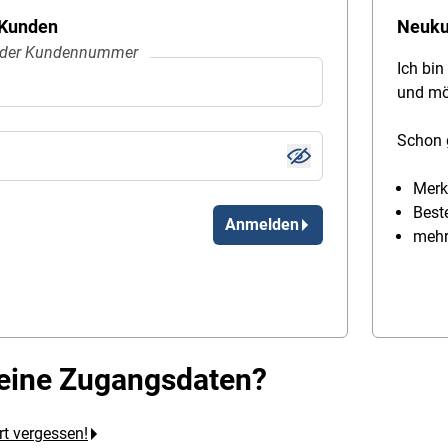
 Kunden
Neuk
der Kundennummer
Ich bi
und m
Schon 
Merk
Best
Anmelden
mehr
keine Zugangsdaten?
t vergessen!