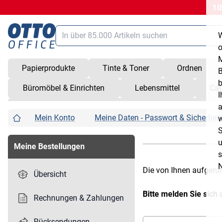
10
Suche
W
Hauptinhalt (Navigation überspringen)
o
M
Papierprodukte
Tinte & Toner
Ordnen
B
Suche
alt
+
/
b
Büromöbel & Einrichten
Lebensmittel
Cat
Warenkorb
shift
+
alt
+
C
I
a
W
Service
shift
+
alt
+
S
Mein Konto
Meine Daten - Passwort & Sicherheit
w
Kundenkonto
shift
+
alt
+
K
S
u
Kurzbefehle öffnen/schließen
shift
+
alt
+
Z
Meine Bestellungen
s
N
Die von Ihnen aufgeruf
Übersicht
Bitte melden Sie sich 
Rechnungen & Zahlungen
Rücksendungen