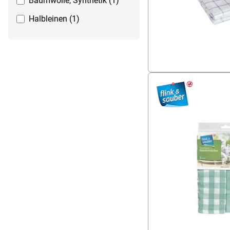
Baumwolle, Synthetik (1)
Halbleinen (1)
Mikrofaser (70% Polyester /
30% Polyamid) (1)