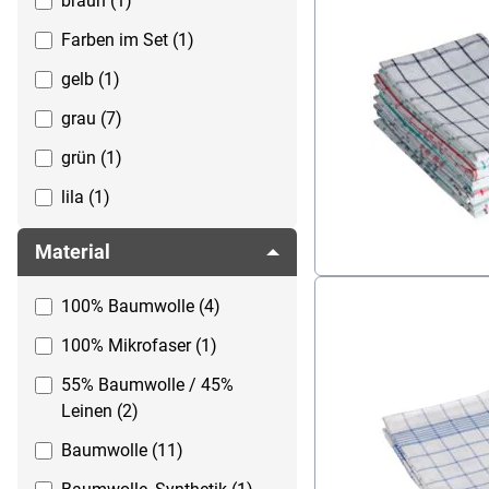
braun (1)
Farben im Set (1)
gelb (1)
grau (7)
grün (1)
lila (1)
mehrfarbig (5)
Material
naturfarben (1)
100% Baumwolle (4)
rot (4)
100% Mikrofaser (1)
schwarz (1)
55% Baumwolle / 45%
weiß (6)
Leinen (2)
Baumwolle (11)