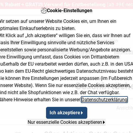
% Rabatt + GRATIS Versand für Erstbestellung
(ab 49€ net
Cookie-Einstellungen
ir setzen auf unserer Website Cookies ein, um Ihnen ein
ptimales Einkaufserlebnis zu bieten.
it Klick auf „Ich akzeptiere“ willigen Sie ein, dass wir Ihnen auf
Schreibwaren
Bürotechnik
Präsentation
asis Ihrer Einwilligung sinnvolle und nützliche Services
ereitstellen sowie personalisierte Werbung/Angebote anzeigen.
ering & Haushalt
Reinigung & Hygiene
Betriebs
hre Einwilligung umfasst, dass Cookies von Drittanbietern
ußerhalb der EU verarbeitet werden dürfen, auch z.B. in den USA
erkstatt & Baumarkt
her
o kein dem EU-Recht gleichwertiges Datenschutzniveau besteht
 Button 2
Breadcrumb Flyout Button 3
ie können Ihre Einstellungen jederzeit anpassen (im Fußbereich
Geschirrtüch
nserer Website). Wenn Sie nur essenzielle Cookies akzeptieren,
ind nicht alle Shopfunktionen wie z.B. der Chat verfügbar.
ähere Hinweise erhalten Sie in unserer
Datenschutzerklärung
.
Ansicht
Ich akzeptiere
Nur essenzielle Cookies akzeptieren