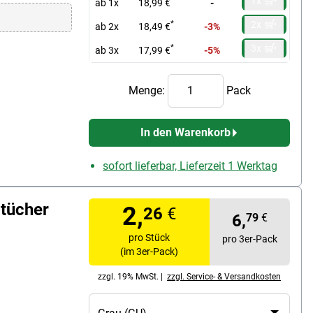
1x
ab 1x
18,99 €
-
2x
*
ab 2x
18,49 €
-3%
3x
*
ab 3x
17,99 €
-5%
Menge:
Pack
In den Warenkorb
sofort lieferbar, Lieferzeit 1 Werktag
rtücher
2,
26
€
6,
79
€
pro Stück
pro 3er-Pack
(im 3er-Pack)
zzgl. 19% MwSt. |
zzgl. Service- & Versandkosten