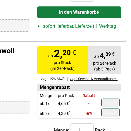
In den Warenkorb
sofort lieferbar, Lieferzeit 1 Werktag
mwoll
2,
20
€
4,
39
€
ab
ab
pro Stück
pro 2er-Pack
(im 2er-Pack)
(ab 3 Pack)
zzgl. 19% MwSt. |
zzgl. Service- & Versandkosten
Mengenrabatt
Menge
pro Pack
Rabatt
1x
*
ab 1x
4,65 €
-
3x
*
ab 3x
4,39 €
-6%
Menge:
Pack