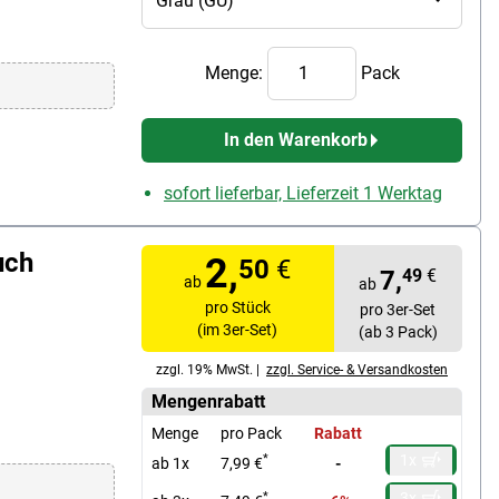
Menge:
Pack
In den Warenkorb
sofort lieferbar, Lieferzeit 1 Werktag
uch
2,
50
€
7,
49
€
ab
ab
pro Stück
pro 3er-Set
(im 3er-Set)
(ab 3 Pack)
zzgl. 19% MwSt. |
zzgl. Service- & Versandkosten
Mengenrabatt
Menge
pro Pack
Rabatt
1x
*
ab 1x
7,99 €
-
3x
*