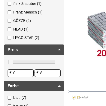
flink & sauber (1)
Reinigungsutensilien
Spülmaschinentabs
Seife
Spülmittel
Franz Mensch (1)
Spuckschutz
Spültücher
GÖZZE (2)
Staubsauger
Topfreiniger
HEAD (1)
Toilettenpapier & Spender
HYGO STAR (2)
Waschen
Keine Marke (1)
Preis
Meiko (2)
Metaltex (1)
Vileda (1)
-
€
€
Farbe
blau (7)