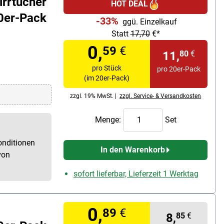
irrtücher
HOT DEAL
10er-Pack
-33%
ggü. Einzelkauf
Statt
17,70
€*
0,
59
€
11,
80
€
pro Stück
pro 20er-Pack
(im 20er-Pack)
zzgl. 19% MwSt. |
zzgl. Service- & Versandkosten
Menge:
Set
onditionen
In den Warenkorb
von
sofort lieferbar, Lieferzeit 1 Werktag
0,
89
€
8,
85
€