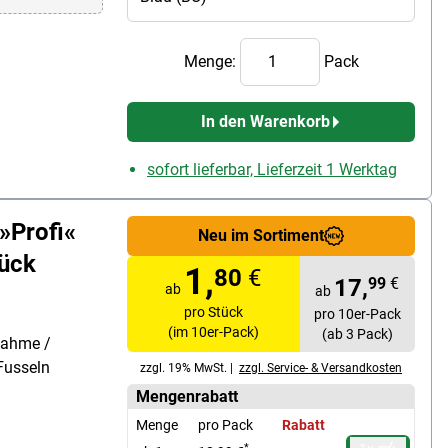
Menge:
Pack
In den Warenkorb
sofort lieferbar, Lieferzeit 1 Werktag
»Profi«
Neu im Sortiment
ück
1,
80
€
17,
99
€
ab
ab
pro Stück
pro 10er-Pack
(im 10er-Pack)
(ab 3 Pack)
nahme /
Fusseln
zzgl. 19% MwSt. |
zzgl. Service- & Versandkosten
Mengenrabatt
Menge
pro Pack
Rabatt
*