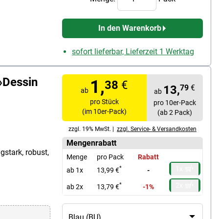
In den Warenkorb
sofort lieferbar, Lieferzeit 1 Werktag
»Dessin
1,
38
€
13,
79
€
ab
ab
pro Stück
pro 10er-Pack
(im 10er-Pack)
(ab 2 Pack)
zzgl. 19% MwSt. |
zzgl. Service- & Versandkosten
Mengenrabatt
gstark, robust,
Menge
pro Pack
Rabatt
1x
*
ab 1x
13,99 €
-
2x
*
ab 2x
13,79 €
-1%