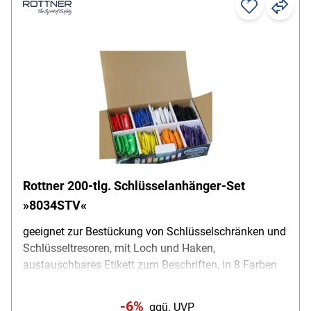
Rottner 200-tlg. Schlüsselanhänger-Set
»8034STV«
geeignet zur Bestückung von Schlüsselschränken und
Schlüsseltresoren, mit Loch und Haken,
austauschbares Etikett zum Beschriften, in 8 Farben
(schwarz / weiß / rot / blau / grün / lila / orange /
gelb), Material: Kunststoff / Metall, Inhalt pro Pack:
-6%
ggü. UVP