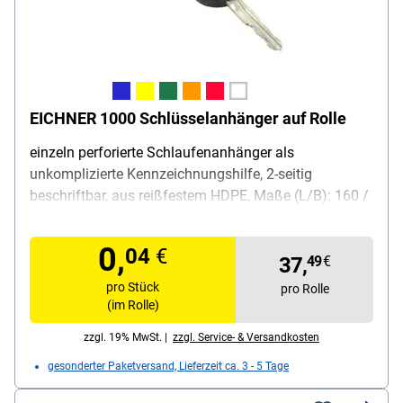
EICHNER 1000 Schlüsselanhänger auf Rolle
einzeln perforierte Schlaufenanhänger als
unkomplizierte Kennzeichnungshilfe, 2-seitig
beschriftbar, aus reißfestem HDPE, Maße (L/B): 160 /
12,7 mm, Lieferumfang: 1000 Stück
0,
04
€
37,
49
€
pro Stück
pro Rolle
(im Rolle)
zzgl. 19% MwSt. |
zzgl. Service- & Versandkosten
gesonderter Paketversand, Lieferzeit ca. 3 - 5 Tage