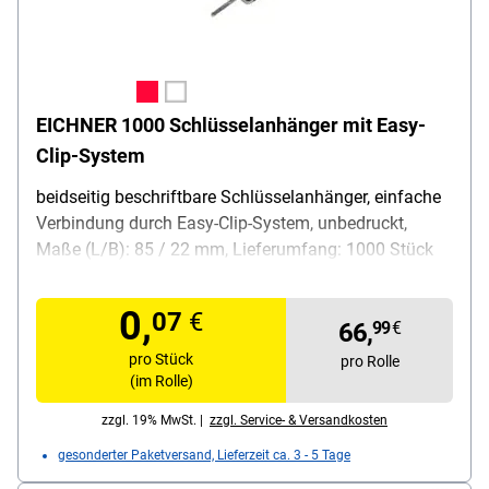
EICHNER 1000 Schlüsselanhänger mit Easy-
Clip-System
beidseitig beschriftbare Schlüsselanhänger, einfache
Verbindung durch Easy-Clip-System, unbedruckt,
Maße (L/B): 85 / 22 mm, Lieferumfang: 1000 Stück
0,
07
€
66,
99
€
pro Stück
pro Rolle
(im Rolle)
zzgl. 19% MwSt. |
zzgl. Service- & Versandkosten
gesonderter Paketversand, Lieferzeit ca. 3 - 5 Tage