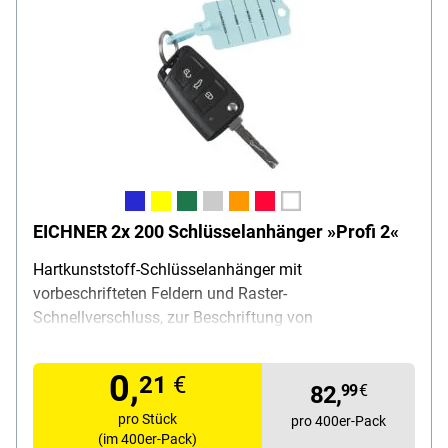
EICHNER 2x 200 Schlüsselanhänger »Profi 2«
Hartkunststoff-Schlüsselanhänger mit
vorbeschrifteten Feldern und Raster-
Schnellverschluss, zur Beschriftung von
Kundenschlüsseln und die Gebrauchtwagen-
Verwaltung, mit abgerundeten Ecken, Lieferumfang:
0,
21
€
400 Schlüsselanhänger / 2 wasserfeste Spezialstifte
82,
99
€
pro Stück
pro 400er-Pack
(im 400er-Pack)