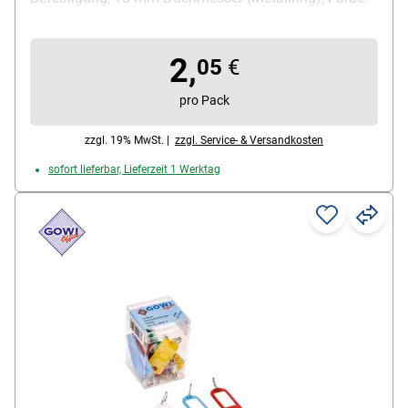
rot / gelb / blau / grün / schwarz, Anhängermaße
(B/T/H): 49 / 22 / 3 mm, Inhalt pro Pack: 10 Stück
2,
05
€
pro Pack
zzgl. 19% MwSt. |
zzgl. Service- & Versandkosten
sofort lieferbar, Lieferzeit 1 Werktag