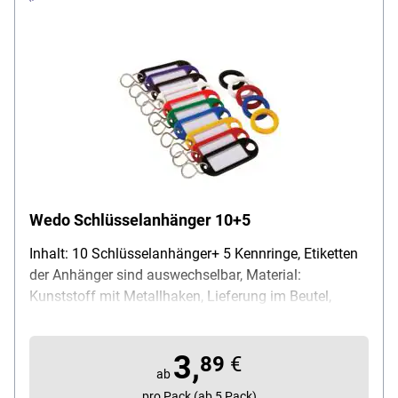
Wedo Schlüsselanhänger 10+5
Inhalt: 10 Schlüsselanhänger+ 5 Kennringe, Etiketten
der Anhänger sind auswechselbar, Material:
Kunststoff mit Metallhaken, Lieferung im Beutel,
Farbzusammenstellung nach dem Zufallsprinzip
(farbig sortiert)
3,
89
€
ab
pro Pack (ab 5 Pack)