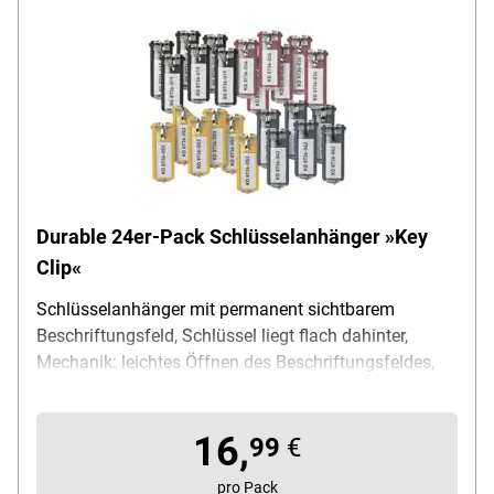
Durable 24er-Pack Schlüsselanhänger »Key
Clip«
Schlüsselanhänger mit permanent sichtbarem
Beschriftungsfeld, Schlüssel liegt flach dahinter,
Mechanik: leichtes Öffnen des Beschriftungsfeldes,
ohne Abnehmen des Schlüsselrings, geeignet für
Schlüsselkästen »Key Box« und Schlüsselbrett »Key
16,
Board«, kostenloser Download von
99
€
Beschriftungsvorlagen, Farbe: schwarz, rot, gelb, blau,
pro Pack