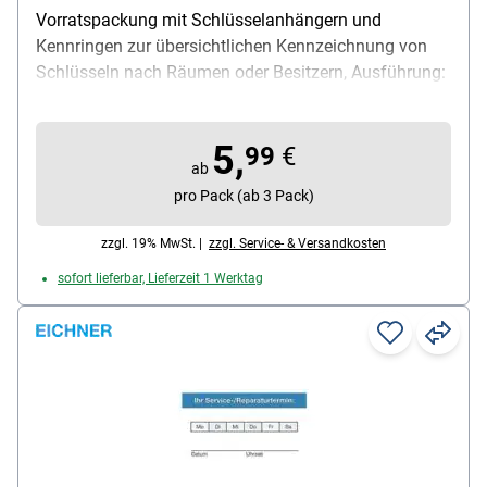
Vorratspackung mit Schlüsselanhängern und
Kennringen zur übersichtlichen Kennzeichnung von
Schlüsseln nach Räumen oder Besitzern, Ausführung:
15 Schlüsselanhänger mit S-Haken, mit
beschreibbarem Textfeld, in 8 Farben, 10 Kennringe
5,
für Schlüssel mit rundem Kopf, Durchmesser: 24 mm,
99
€
ab
in 5 Farben, Material: Kunststoff, Inhalt pro Pack: 25
pro Pack (ab 3 Pack)
Stück gesamt
zzgl. 19% MwSt. |
zzgl. Service- & Versandkosten
sofort lieferbar, Lieferzeit 1 Werktag