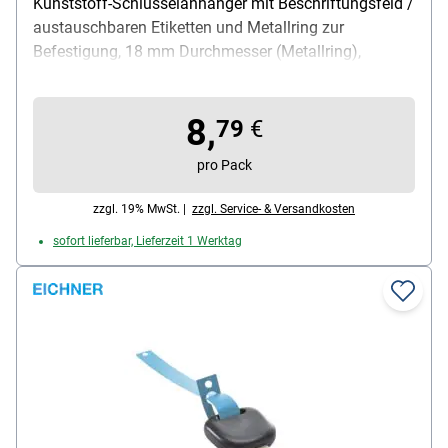
Kunststoff-Schlüsselanhänger mit Beschriftungsfeld /
austauschbaren Etiketten und Metallring zur
Befestigung, 18 mm Durchmesser (Metallring),
Anhängermaße (B/T/H): 49 / 22 / 3 mm, Inhalt pro
Pack: 100 Stück
8,
79
€
pro Pack
zzgl. 19% MwSt. |
zzgl. Service- & Versandkosten
sofort lieferbar, Lieferzeit 1 Werktag