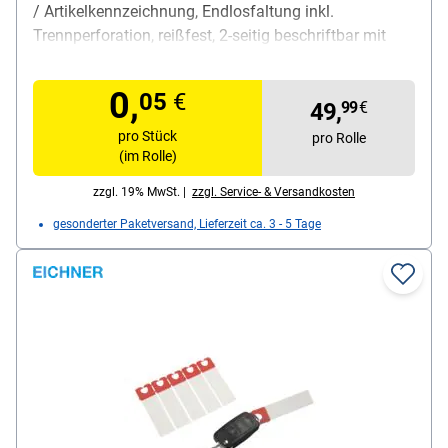
/ Artikelkennzeichnung, Endlosfaltung inkl.
Trennperforation, reißfest, 2-seitig beschriftbar mit
Filzstift / Kugelschreiber und Nadeldrucker, aus Tyvek,
Maße (L/B): 160 / 12,7 mm, Lieferumfang: 1000
0,
05
€
Schlüsselanhänger
49,
99
€
pro Stück
pro Rolle
(im Rolle)
zzgl. 19% MwSt. |
zzgl. Service- & Versandkosten
gesonderter Paketversand, Lieferzeit ca. 3 - 5 Tage