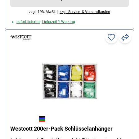
Lieferung farbig sortiert (je 6 Stück), Maße (B/T/H):
24/15/68 mm, Material: Kunststoff, Inhalt: 24 Stück
zzgl. 19% MwSt. |
zzgl. Service- & Versandkosten
sofort lieferbar, Lieferzeit 1 Werktag
Westcott 200er-Pack Schlüsselanhänger