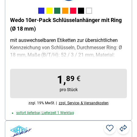
Wedo 10er-Pack Schlüsselanhänger mit Ring
(Ø 18 mm)
mit auswechselbaren Etiketten zur übersichtlichen
Kennzeichung von Schlüsseln, Durchmesser Ring: Ø
18 mm, Maße (B/T/H): 52 / 3 / 21 mm, Material:
Kunststoff / Metall, Inhalt pro Pack: 10
Schlüsselanhänger
1,
89
€
pro Stück
zzgl. 19% MwSt. |
zzgl. Service- & Versandkosten
sofort lieferbar, Lieferzeit 1 Werktag