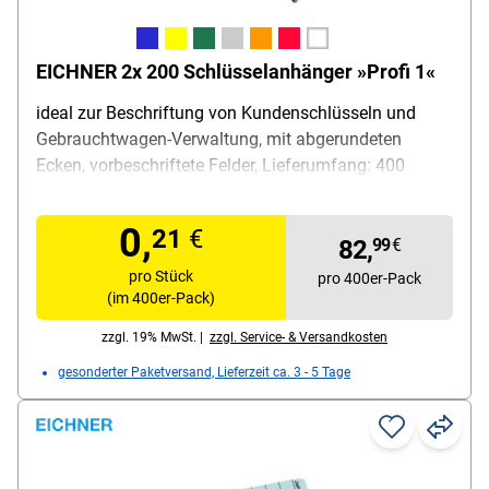
EICHNER 2x 200 Schlüsselanhänger »Profi 1«
ideal zur Beschriftung von Kundenschlüsseln und
Gebrauchtwagen-Verwaltung, mit abgerundeten
Ecken, vorbeschriftete Felder, Lieferumfang: 400
Schlüsselanhänger / Schlüsselringe / 2 wasserfeste
Spezialstifte
0,
21
€
82,
99
€
pro Stück
pro 400er-Pack
(im 400er-Pack)
zzgl. 19% MwSt. |
zzgl. Service- & Versandkosten
gesonderter Paketversand, Lieferzeit ca. 3 - 5 Tage