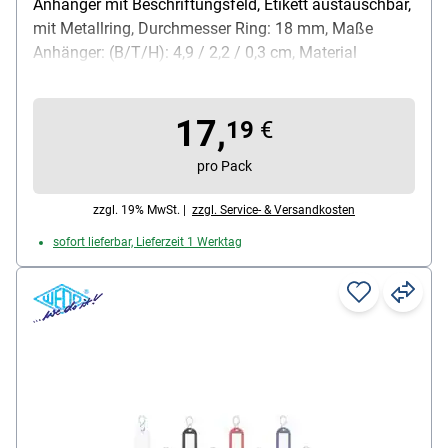
Anhänger mit Beschriftungsfeld, Etikett austauschbar,
mit Metallring, Durchmesser Ring: 18 mm, Maße
Anhänger: (B/T/H): 4,9 / 2,2 / 0,3 cm, Material
Anhänger: Kunststoff, Verpackung: Karton mit farbig
bedrucktem Etikett, Lieferumfang: 200
17,
Schlüsselanhänger
19
€
pro Pack
zzgl. 19% MwSt. |
zzgl. Service- & Versandkosten
sofort lieferbar, Lieferzeit 1 Werktag