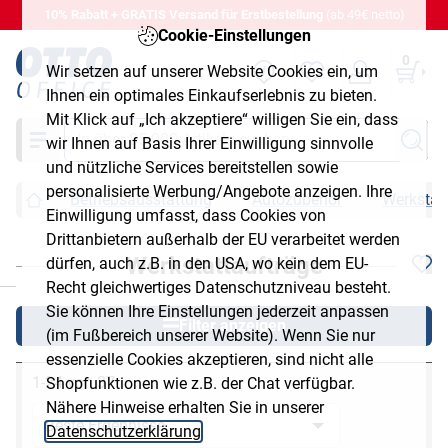
10% Rabatt + GRATIS Versand für Erstbestellung
(ab 49€ netto)
Cookie-Einstellungen
0
Wir setzen auf unserer Website Cookies ein, um
Ihnen ein optimales Einkaufserlebnis zu bieten.
Mit Klick auf „Ich akzeptiere“ willigen Sie ein, dass
Suche
wir Ihnen auf Basis Ihrer Einwilligung sinnvolle
und nützliche Services bereitstellen sowie
personalisierte Werbung/Angebote anzeigen. Ihre
Betriebsausstattung
Autozubehör
Werkstat
Einwilligung umfasst, dass Cookies von
Drittanbietern außerhalb der EU verarbeitet werden
Werkstattaufträge
dürfen, auch z.B. in den USA, wo kein dem EU-
chließen
Recht gleichwertiges Datenschutzniveau besteht.
Sie können Ihre Einstellungen jederzeit anpassen
Filter anzeigen
(im Fußbereich unserer Website). Wenn Sie nur
essenzielle Cookies akzeptieren, sind nicht alle
1-24 von 37
Shopfunktionen wie z.B. der Chat verfügbar.
Nähere Hinweise erhalten Sie in unserer
Datenschutzerklärung
.