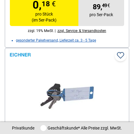
0,
18
€
89,
49
€
pro Stück
pro 5er-Pack
(im 5er-Pack)
zzgl. 19% MwSt. |
zzgl. Service- & Versandkosten
gesonderter Paketversand, Lieferzeit ca. 3 - 5 Tage
Privatkunde / Geschäftskunde
Privatkunde
Geschäftskunde
* Alle Preise zzgl. MwSt.