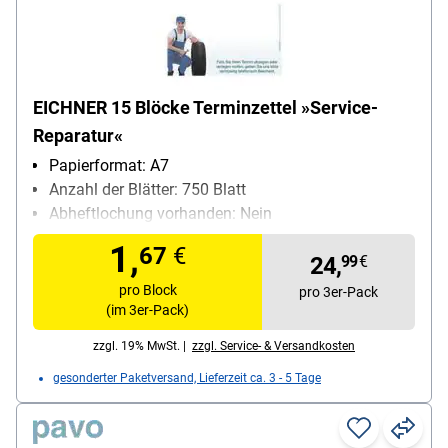
EICHNER 15 Blöcke Terminzettel »Service-
Reparatur«
Papierformat: A7
Anzahl der Blätter: 750 Blatt
Abheftlochung vorhanden: Nein
1,
67
€
24,
99
€
pro Block
pro 3er-Pack
(im 3er-Pack)
zzgl. 19% MwSt. |
zzgl. Service- & Versandkosten
gesonderter Paketversand, Lieferzeit ca. 3 - 5 Tage