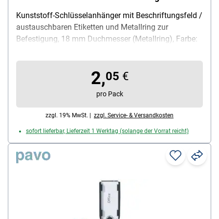
Kunststoff-Schlüsselanhänger mit Beschriftungsfeld /
austauschbaren Etiketten und Metallring zur
Befestigung, 18 mm Duchmesser (Metallring), Farbe:
rot / gelb / blau / grün, Anhängermaße (B/T/H): 49 /
22 / 3 mm, Inhalt pro Pack: 4 Stück
2,
05
€
pro Pack
zzgl. 19% MwSt. |
zzgl. Service- & Versandkosten
sofort lieferbar, Lieferzeit 1 Werktag (solange der Vorrat reicht)