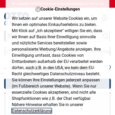
10% Rabatt + GRATIS Versand für Erstbestellung
(ab 49€ netto)
Cookie-Einstellungen
0
Wir setzen auf unserer Website Cookies ein, um
Ihnen ein optimales Einkaufserlebnis zu bieten.
Mit Klick auf „Ich akzeptiere“ willigen Sie ein, dass
Suche
wir Ihnen auf Basis Ihrer Einwilligung sinnvolle
und nützliche Services bereitstellen sowie
personalisierte Werbung/Angebote anzeigen. Ihre
Reinigung & Hygiene
Spülen
Spülbecken Or
Einwilligung umfasst, dass Cookies von
Drittanbietern außerhalb der EU verarbeitet werden
Spülbecken Organizer
dürfen, auch z.B. in den USA, wo kein dem EU-
chließen
Recht gleichwertiges Datenschutzniveau besteht.
Sie können Ihre Einstellungen jederzeit anpassen
Filter anzeigen
(im Fußbereich unserer Website). Wenn Sie nur
essenzielle Cookies akzeptieren, sind nicht alle
1-6 von 6
Shopfunktionen wie z.B. der Chat verfügbar.
Nähere Hinweise erhalten Sie in unserer
Datenschutzerklärung
.