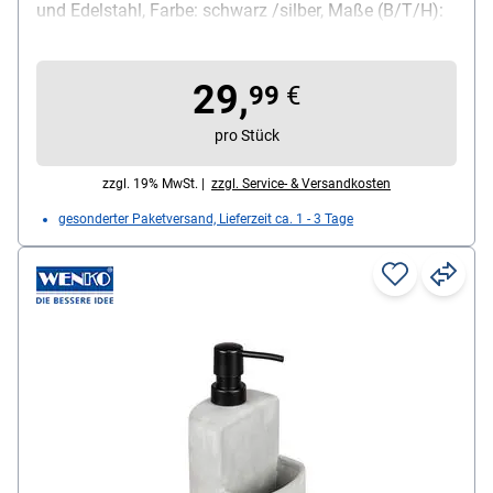
und Edelstahl, Farbe: schwarz /silber, Maße (B/T/H):
43,5 - 77,5 / 14 / 8 cm, Lieferumfang: 1x Spülbecken-
Caddy
29,
99
€
pro Stück
zzgl. 19% MwSt. |
zzgl. Service- & Versandkosten
gesonderter Paketversand, Lieferzeit ca. 1 - 3 Tage