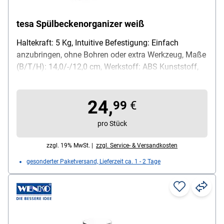
tesa Spülbeckenorganizer weiß
Haltekraft: 5 Kg, Intuitive Befestigung: Einfach
anzubringen, ohne Bohren oder extra Werkzeug, Maße
(B/T/H): 14,0/-/12,0 cm, Werkstoff: ABS Kunststoff,
Lieferumfang: Einzeladapter, Utensilienhalter,
Utensilieneinlage, tesa® Power.Kit Adapter, tesa®
24,
Klebeapplikator, Anleitung, Wasserwaage,
99
€
Rändelmutter
pro Stück
zzgl. 19% MwSt. |
zzgl. Service- & Versandkosten
gesonderter Paketversand, Lieferzeit ca. 1 - 2 Tage