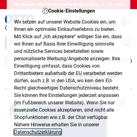
10% Rabatt + GRATIS Versand für Erstbestellung
(ab 49€ netto)
Cookie-Einstellungen
0
Wir setzen auf unserer Website Cookies ein, um
Ihnen ein optimales Einkaufserlebnis zu bieten.
Mit Klick auf „Ich akzeptiere“ willigen Sie ein, dass
Suche
wir Ihnen auf Basis Ihrer Einwilligung sinnvolle
und nützliche Services bereitstellen sowie
personalisierte Werbung/Angebote anzeigen. Ihre
Ordnen
Hefter
Klemmhefter
OTTO Offi
Einwilligung umfasst, dass Cookies von
Drittanbietern außerhalb der EU verarbeitet werden
OTTO Office Klemmhefter A4
dürfen, auch z.B. in den USA, wo kein dem EU-
mit Metallklemme
Recht gleichwertiges Datenschutzniveau besteht.
Sie können Ihre Einstellungen jederzeit anpassen
(im Fußbereich unserer Website). Wenn Sie nur
essenzielle Cookies akzeptieren, sind nicht alle
Shopfunktionen wie z.B. der Chat verfügbar.
Nähere Hinweise erhalten Sie in unserer
Datenschutzerklärung
.