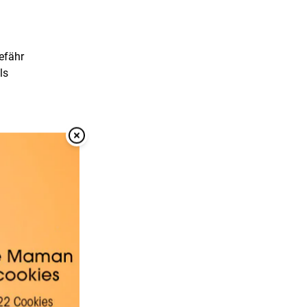
efähr
ls
Overlay Schließen
zen