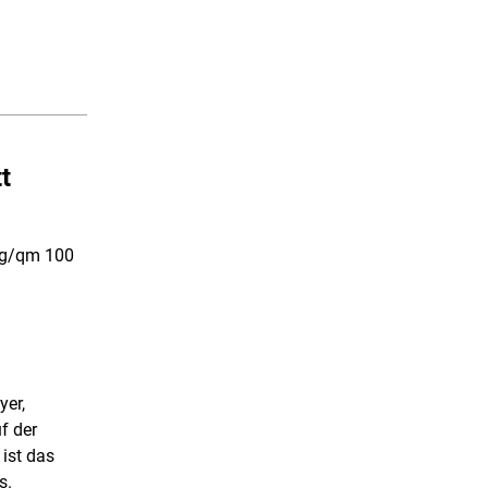
t
0 g/qm 100
yer,
f der
 ist das
s.