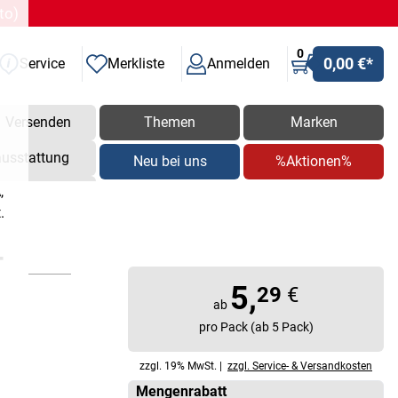
to)
0
0,00 €
*
Service
Merkliste
Anmelden
Versenden
Themen
Marken
ausstattung
Neu bei uns
%Aktionen%
,
.
-
5,
29
€
ab
pro Pack (ab 5 Pack)
zzgl. 19% MwSt. |
zzgl. Service- & Versandkosten
Mengenrabatt