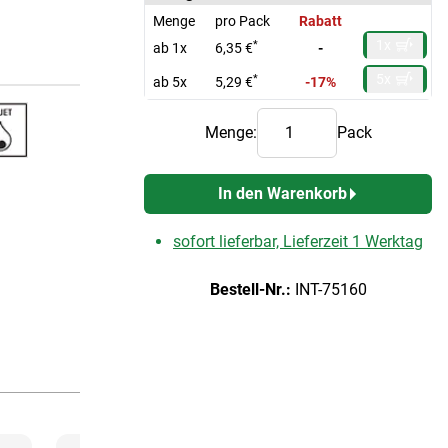
Menge
pro Pack
Rabatt
1x
*
ab 1x
6,35 €
-
5x
*
ab 5x
5,29 €
-17%
Menge:
Pack
In den Warenkorb
sofort lieferbar, Lieferzeit 1 Werktag
Bestell-Nr.:
INT-75160