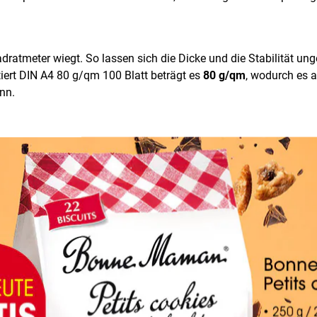
dratmeter wiegt. So lassen sich die Dicke und die Stabilität ung
iert DIN A4 80 g/qm 100 Blatt beträgt es
80 g/qm
, wodurch es a
nn.
n und Faxen geeignet.
Weiterverarbeitung
htung
interessant, welche hier
Schmalbahn
ist. Die Seiten zu fal
en kennen