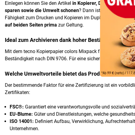
Einlegen können Sie den Artikel
in Kopierer, Drucker, Fax-Ge
sparen sowie die Umwelt schonen
? Dann ist das tecno Kopie
Fähigkeit zum Drucken und Kopieren im Duplexverfahren die 
auf beiden Seiten prima
zur Geltung.
Ideal zum Archivieren dank hoher Beständigkeit
Mit dem tecno Kopierpapier colors Mixpack farbsortiert DIN A
Beständigkeit nach DIN 9706. Für eine sichere Lagerung bzw.
Welche Umweltvorteile bietet das Produkt?
Der bestimmende Faktor für eine Zertifizierung ist ein vorbild
Zertifikaten:
FSC®:
Garantiert eine verantwortungsvolle und sozialverträ
EU-Blume:
Güter und Dienstleistungen, welche gesundheits-
ISO 14001:
Definiert Aufbau, Verwirklichung, Aufrechter
Unternehmen.