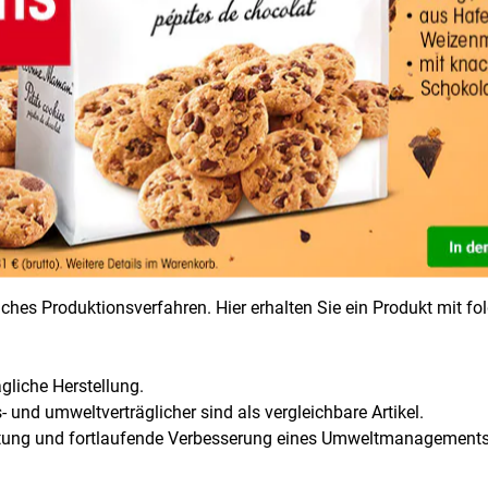
räte
, im Speziellen in Laser, InkJet-Geräte. Sie möchten
Zeit und
rpapier colors Mixpack farbsortiert DIN A4 80 g/qm 100 Blatt mi
richtige Wahl. Das Produkt ist nahezu blickdicht und der Ausd
4 80 g/qm 100 Blatt erhalten Sie ein Produkt mit einer extrem l
 Archivierung von bis zu
200 Jahren.
liches Produktionsverfahren. Hier erhalten Sie ein Produkt mit f
gliche Herstellung.
 und umweltverträglicher sind als vergleichbare Artikel.
haltung und fortlaufende Verbesserung eines Umweltmanagement