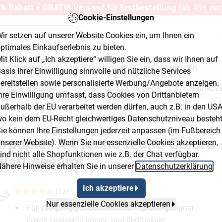
% Rabatt + GRATIS Versand für Erstbestellung
(ab 49€ net
Cookie-Einstellungen
ir setzen auf unserer Website Cookies ein, um Ihnen ein
ptimales Einkaufserlebnis zu bieten.
it Klick auf „Ich akzeptiere“ willigen Sie ein, dass wir Ihnen auf
Schreibwaren
Bürotechnik
Präsentation
asis Ihrer Einwilligung sinnvolle und nützliche Services
ereitstellen sowie personalisierte Werbung/Angebote anzeigen.
ering & Haushalt
Reinigung & Hygiene
Betriebs
hre Einwilligung umfasst, dass Cookies von Drittanbietern
ußerhalb der EU verarbeitet werden dürfen, auch z.B. in den USA
erkstatt & Baumarkt
er
Multifunktionales Druckerpapier A4 tecno
o kein dem EU-Recht gleichwertiges Datenschutzniveau besteht
ie können Ihre Einstellungen jederzeit anpassen (im Fußbereich
rpapier A4 tecno tecno Colors 
nserer Website). Wenn Sie nur essenzielle Cookies akzeptieren,
ind nicht alle Shopfunktionen wie z.B. der Chat verfügbar.
Blatt gesamt
ähere Hinweise erhalten Sie in unserer
Datenschutzerklärung
.
Ich akzeptiere
(13)
Nur essenzielle Cookies akzeptieren
Für alle gängigen Drucker und Kopierer geeignet
sowie zweiseitig kopier- und bedruckbar