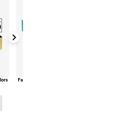
lors
Farbige Papiere A5 tecno tecno Colors
- 500 Blatt gesamt
*
11,89
€
ab
pro Pack (ab 5 Pack)
zzgl. Service- & Versandkosten