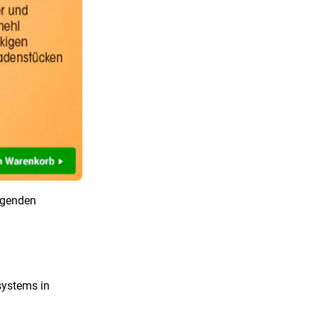
 Geld
t der
ruck kommt
angen
olgenden
systems in