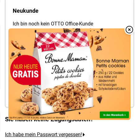
Neukunde
Ich bin noch kein OTTO Office-Kunde
und möchte
zum ersten Mal
bestellen.
Overlay
Over
Schon gewusst? Im Kundenkonto können Sie...
Merklisten verwalten
Bestellungen fürs Team organisieren
mehrere Lieferadressen verwalten
Jetzt neu registrieren
Sie haben keine Zugangsdaten?
Ich habe mein Passwort vergessen!