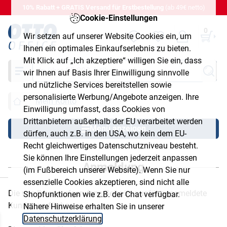
10% Rabatt + GRATIS Versand für Erstbestellung
(ab 49€ netto)
Cookie-Einstellungen
0
Wir setzen auf unserer Website Cookies ein, um
Ihnen ein optimales Einkaufserlebnis zu bieten.
Mit Klick auf „Ich akzeptiere“ willigen Sie ein, dass
Suche
wir Ihnen auf Basis Ihrer Einwilligung sinnvolle
und nützliche Services bereitstellen sowie
personalisierte Werbung/Angebote anzeigen. Ihre
Mein Konto
Einwilligung umfasst, dass Cookies von
Drittanbietern außerhalb der EU verarbeitet werden
Menü anzeigen
dürfen, auch z.B. in den USA, wo kein dem EU-
Recht gleichwertiges Datenschutzniveau besteht.
Sie können Ihre Einstellungen jederzeit anpassen
Anmeldung
(im Fußbereich unserer Website). Wenn Sie nur
chließen
essenzielle Cookies akzeptieren, sind nicht alle
Die von Ihnen aufgerufene Seite ist nur für angemeldete
Shopfunktionen wie z.B. der Chat verfügbar.
Kunden verfügbar.
Nähere Hinweise erhalten Sie in unserer
Datenschutzerklärung
.