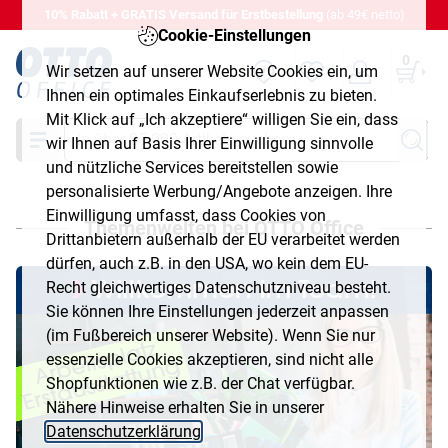
10% Rabatt + GRATIS Versand für Erstbestellung
(ab 49€ netto)
Cookie-Einstellungen
0
Wir setzen auf unserer Website Cookies ein, um
Ihnen ein optimales Einkaufserlebnis zu bieten.
Mit Klick auf „Ich akzeptiere“ willigen Sie ein, dass
Suche
wir Ihnen auf Basis Ihrer Einwilligung sinnvolle
und nützliche Services bereitstellen sowie
personalisierte Werbung/Angebote anzeigen. Ihre
Einwilligung umfasst, dass Cookies von
Themenwelten bei OTTO Office
Drittanbietern außerhalb der EU verarbeitet werden
dürfen, auch z.B. in den USA, wo kein dem EU-
Recht gleichwertiges Datenschutzniveau besteht.
Sie können Ihre Einstellungen jederzeit anpassen
(im Fußbereich unserer Website). Wenn Sie nur
essenzielle Cookies akzeptieren, sind nicht alle
Shopfunktionen wie z.B. der Chat verfügbar.
Nähere Hinweise erhalten Sie in unserer
Datenschutzerklärung
.