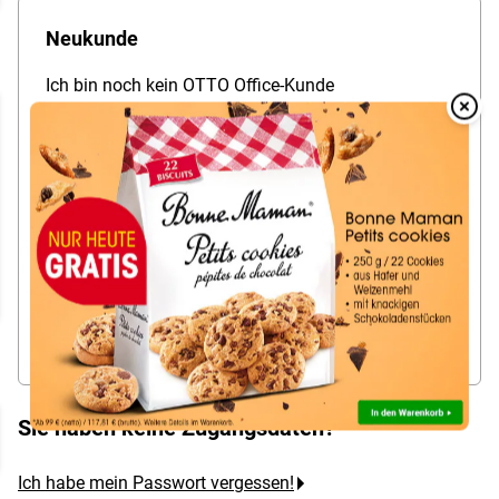
Neukunde
Ich bin noch kein OTTO Office-Kunde
und möchte
zum ersten Mal
bestellen.
Overlay
Over
Schon gewusst? Im Kundenkonto können Sie...
Merklisten verwalten
Bestellungen fürs Team organisieren
mehrere Lieferadressen verwalten
Jetzt neu registrieren
Sie haben keine Zugangsdaten?
Ich habe mein Passwort vergessen!