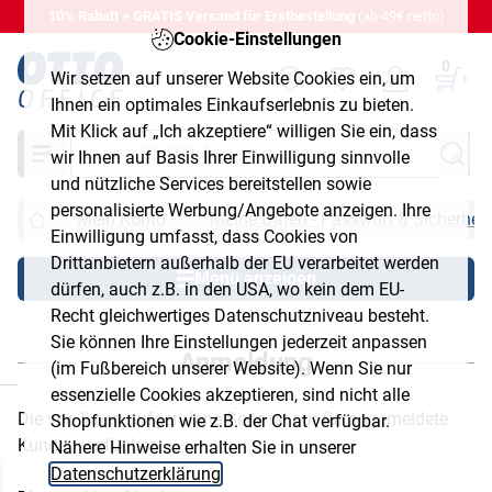
10% Rabatt + GRATIS Versand für Erstbestellung
(ab 49€ netto)
Cookie-Einstellungen
0
Wir setzen auf unserer Website Cookies ein, um
Ihnen ein optimales Einkaufserlebnis zu bieten.
Mit Klick auf „Ich akzeptiere“ willigen Sie ein, dass
Suche
wir Ihnen auf Basis Ihrer Einwilligung sinnvolle
und nützliche Services bereitstellen sowie
personalisierte Werbung/Angebote anzeigen. Ihre
Mein Konto
Meine Daten - Passwort & Sicherheit
Einwilligung umfasst, dass Cookies von
Drittanbietern außerhalb der EU verarbeitet werden
Menü anzeigen
dürfen, auch z.B. in den USA, wo kein dem EU-
Recht gleichwertiges Datenschutzniveau besteht.
Sie können Ihre Einstellungen jederzeit anpassen
Anmeldung
(im Fußbereich unserer Website). Wenn Sie nur
chließen
essenzielle Cookies akzeptieren, sind nicht alle
Die von Ihnen aufgerufene Seite ist nur für angemeldete
Shopfunktionen wie z.B. der Chat verfügbar.
Kunden verfügbar.
Nähere Hinweise erhalten Sie in unserer
Datenschutzerklärung
.