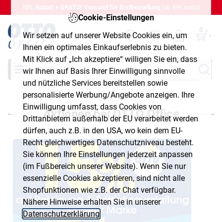
10% Rabatt + GRATIS Versand für Erstbestellung
(ab 49€ netto)
Cookie-Einstellungen
0
Wir setzen auf unserer Website Cookies ein, um
Ihnen ein optimales Einkaufserlebnis zu bieten.
Mit Klick auf „Ich akzeptiere“ willigen Sie ein, dass
Suche
wir Ihnen auf Basis Ihrer Einwilligung sinnvolle
und nützliche Services bereitstellen sowie
personalisierte Werbung/Angebote anzeigen. Ihre
Einwilligung umfasst, dass Cookies von
Aktionen bei OTTO Office
Drittanbietern außerhalb der EU verarbeitet werden
dürfen, auch z.B. in den USA, wo kein dem EU-
Recht gleichwertiges Datenschutzniveau besteht.
Sie können Ihre Einstellungen jederzeit anpassen
(im Fußbereich unserer Website). Wenn Sie nur
essenzielle Cookies akzeptieren, sind nicht alle
Shopfunktionen wie z.B. der Chat verfügbar.
Nähere Hinweise erhalten Sie in unserer
Datenschutzerklärung
.