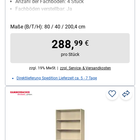
Anzahl der Fachböden: 4 Stück
Fachböden verstellbar: Ja
Oberflächenbeschaffenheit:
Melaminharzbeschichtung
Maße (B/T/H): 80 / 40 / 200,4 cm
Ausführung des Gestells: mit Sockel
Besonderheiten: Höhenausgleichsfunktion
288,
99
€
pro Stück
zzgl. 19% MwSt. |
zzgl. Service- & Versandkosten
Direktlieferung Spedition Lieferzeit ca. 5 - 7 Tage