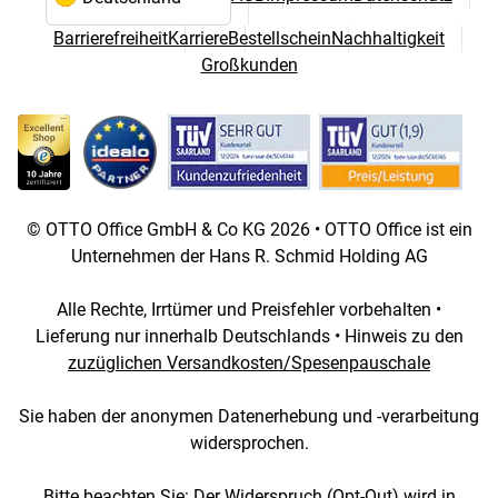
Sprach- und Landesauswahl
Barrierefreiheit
Karriere
Bestellschein
Nachhaltigkeit
Großkunden
© OTTO Office GmbH & Co KG 2026 • OTTO Office ist ein
Unternehmen der Hans R. Schmid Holding AG
Alle Rechte, Irrtümer und Preisfehler vorbehalten •
Lieferung nur innerhalb Deutschlands • Hinweis zu den
zuzüglichen Versandkosten/Spesenpauschale
Sie haben der anonymen Datenerhebung und -verarbeitung
widersprochen.
Bitte beachten Sie: Der Widerspruch (Opt-Out) wird in