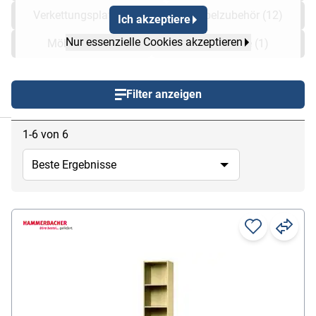
Verkettungsplatten (2)
Möbelzubehör (12)
Ich akzeptiere
Nur essenzielle Cookies akzeptieren
Möbelsets (1)
Ansatztische (1)
Filter anzeigen
chließen
1-6 von 6