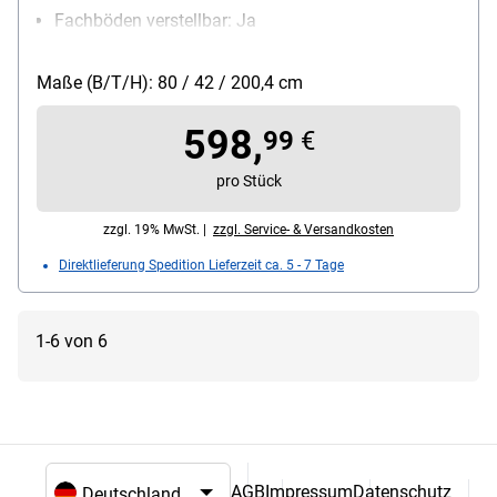
Fachböden verstellbar: Ja
Oberflächenbeschaffenheit:
Melaminharzbeschichtung
Maße (B/T/H): 80 / 42 / 200,4 cm
Ausführung des Gestells: mit Sockel
Besonderheiten: Hängeregistraturauszüge auf
598,
99
€
Teleskoprollenführung, abschließbar
pro Stück
zzgl. 19% MwSt. |
zzgl. Service- & Versandkosten
Direktlieferung Spedition Lieferzeit ca. 5 - 7 Tage
1-6 von 6
AGB
Impressum
Datenschutz