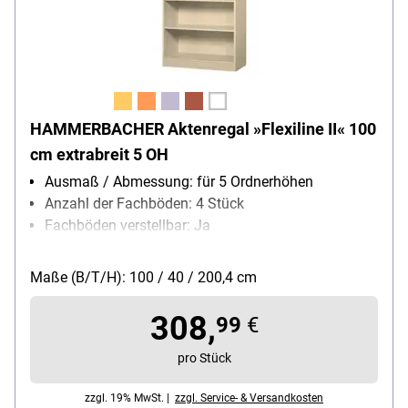
HAMMERBACHER Aktenregal »Flexiline II« 100
cm extrabreit 5 OH
Ausmaß / Abmessung: für 5 Ordnerhöhen
Anzahl der Fachböden: 4 Stück
Fachböden verstellbar: Ja
Oberflächenbeschaffenheit:
Melaminharzbeschichtung
Maße (B/T/H): 100 / 40 / 200,4 cm
Ausführung des Gestells: mit Sockel
Besonderheiten: Höhenausgleichsfunktion
308,
99
€
pro Stück
zzgl. 19% MwSt. |
zzgl. Service- & Versandkosten