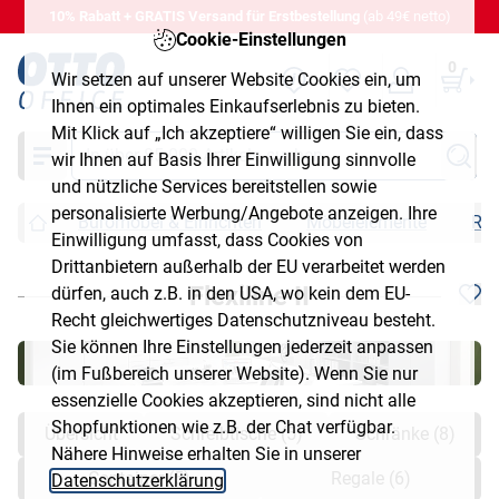
10% Rabatt + GRATIS Versand für Erstbestellung
(ab 49€ netto)
Cookie-Einstellungen
0
Wir setzen auf unserer Website Cookies ein, um
Ihnen ein optimales Einkaufserlebnis zu bieten.
Mit Klick auf „Ich akzeptiere“ willigen Sie ein, dass
Suche
wir Ihnen auf Basis Ihrer Einwilligung sinnvolle
und nützliche Services bereitstellen sowie
personalisierte Werbung/Angebote anzeigen. Ihre
Büromöbel & Einrichten
Möbelelemente
Reg
Einwilligung umfasst, dass Cookies von
Drittanbietern außerhalb der EU verarbeitet werden
Flexiline II
dürfen, auch z.B. in den USA, wo kein dem EU-
Recht gleichwertiges Datenschutzniveau besteht.
Sie können Ihre Einstellungen jederzeit anpassen
(im Fußbereich unserer Website). Wenn Sie nur
essenzielle Cookies akzeptieren, sind nicht alle
Shopfunktionen wie z.B. der Chat verfügbar.
Übersicht
Schreibtische (5)
Schränke (8)
Nähere Hinweise erhalten Sie in unserer
Container (5)
Regale (6)
Datenschutzerklärung
.