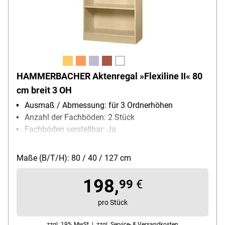
HAMMERBACHER Aktenregal »Flexiline II« 80
cm breit 3 OH
Ausmaß / Abmessung: für 3 Ordnerhöhen
Anzahl der Fachböden: 2 Stück
Fachböden verstellbar: Ja
Oberflächenbeschaffenheit:
Melaminharzbeschichtung
Maße (B/T/H): 80 / 40 / 127 cm
Ausführung des Gestells: mit Sockel
Besonderheiten: Höhenausgleichsfunktion
198,
99
€
pro Stück
zzgl. 19% MwSt. |
zzgl. Service- & Versandkosten